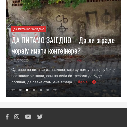
ДА ПИТАМО ЗАЈЕДНО
ДА ПИТАМО ЗАЈЕДНО – Да ли зграде
морају имати контејнере?
- 21/07/2025
Одговор на питање из наслова, које су нам у нашој рубрици
поставили читаоци, сам по себи би требало да буде
логичан, да свака стамбена зграда ...
Даље...