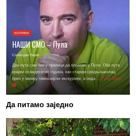
КОЛУМНА
НАШИ СМО – Пула
Слободан Пајић
- 25/07/2026
Два пута сам био у прилици да боравим у Пули. Оба пута
крајем осамдесетих година, као старији средњошколац,
прво у оквиру гимназијске екскурзије, а онда ...
Реад Море
Да питамо заједно