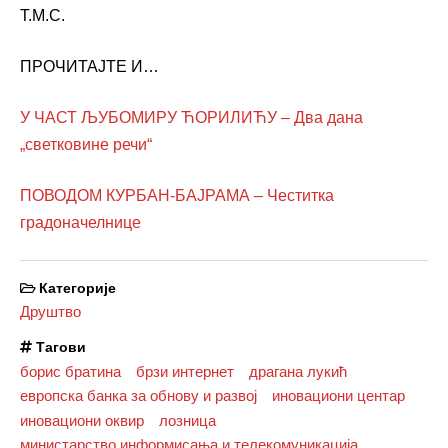
Т.М.С.
ПРОЧИТАЈТЕ И…
У ЧАСТ ЉУБОМИРУ ЋОРИЛИЋУ – Два дана
„светковине речи“
ПОВОДОМ КУРБАН-БАЈРАМА – Честитка
градоначелнице
Категорије
Друштво
Тагови
борис братина
брзи интернет
драгана лукић
европска банка за обнову и развој
иновациони центар
иновациони оквир
лозница
министарство информисања и телекомуникација