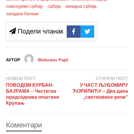
повезујемо србију
србија
западна србија
западни балкан
Подели чланак
АУТОР
Slobodan Pajić
НОВИЈИ ПОСТ
СТАРИЈИ ПОСТ
ПОВОДОМ КУРБАН-
У ЧАСТ ЉУБОМИРУ
БАЈРАМА – Честитка
ЋОРИЛИЋУ – Два дана
председника општине
„светковине речи“
Крупањ
Коментари