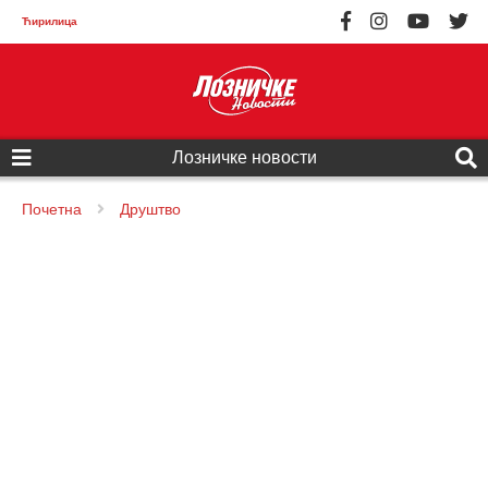
Ћирилица
Лозничке новости
Почетна
Друштво