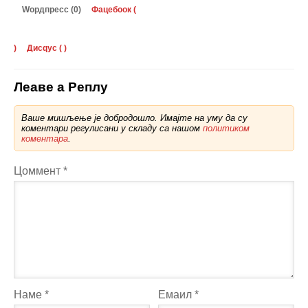
Wордпресс (0)
Фацебоок (
)
Дисqус (
)
Леаве а Реплy
Ваше мишљење је добродошло. Имајте на уму да су
коментари регулисани у складу са нашом
политиком
коментара
.
Цоммент
*
Наме
*
Емаил
*