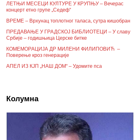
ЛЕТЊИ МЕСЕЦИ КУЛТУРЕ У КРУПЊУ – Вечерас
концерт етно групе „Седеф“
ВРЕМЕ – Врхунац топлотног таласа, сутра кишобран
ПРЕДАВАЊЕ У ГРАДСКОЈ БИБЛИОТЕЦИ – У славу
Србије – годишњица Церске битке
КОМЕМОРАЦИЈА ДР МИЛЕНИ ФИЛИПОВИЋ –
Поверење кроз генерације
АПЕЛ ИЗ КЈП „НАШ ДОМ“ – Удомите пса
Колумна