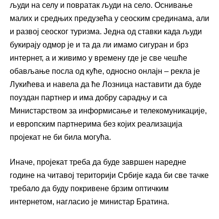
људи на селу и повратак људи на село. Оснивање
малих и средњих предузећа у сеоским срединама, али
и развој сеоског туризма. Једна од ставки када људи
букирају одмор је и та да ли имамо сигуран и брз
интернет, а и живимо у времену где је све чешће
обављање посла од куће, односно онлајн – рекла је
Лукићева и навела да ће Лозница наставити да буде
поуздан партнер и има добру сарадњу и са
Министарством за информисање и телекомуникације,
и европским партнерима без којих реализација
пројекат не би била могућа.
Иначе, пројекат треба да буде завршен наредне
године на читавој територији Србије када би све тачке
требало да буду покривене брзим оптичким
интернетом, нагласио је министар Братина.