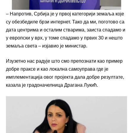
– Напротив, Србија је у првој категорији земаља које
су обезбедиле брзи интернет. Тако да ми, поготово са
дата центрима и осталим стварима, заиста спадамо и
у европски у врх, у томе спадамо у првих 30 и нешто
земаља света – изјавио је министар.
Изузетно нас радује што смо препознати као пример
добре праксе и као локална самоуправа где је
имплементација овог пројекта дала добре резултате,
казала је градоначелница Драгана Лукић.