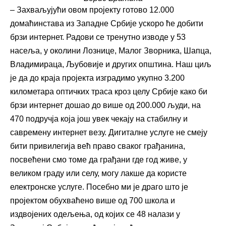
– Захваљујући овом пројекту готово 12.000
домаћинстава из Западне Србије ускоро ће добити
брзи интернет. Радови се тренутно изводе у 53
насеља, у околини Лознице, Малог Зворника, Шапца,
Владимираца, Љубовије и других општина. Наш циљ
је да до краја пројекта изградимо укупно 3.200
километара оптичких траса кроз целу Србије како би
брзи интернет дошао до више од 200.000 људи, на
470 подручја која још увек чекају на стабилну и
савремену интернет везу. Дигиталне услуге не смеју
бити привилегија већ право сваког грађанина,
посвећени смо томе да грађани где год живе, у
великом граду или селу, могу лакше да користе
електронске услуге. Посебно ми је драго што је
пројектом обухваћено више од 700 школа и
издвојених одељења, од којих се 48 налази у