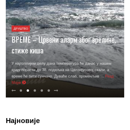
ДРУШТВО
ВРЕМЕ – Црвени аларм због врелине,
стиже киша
У најтоплијем делу дана температура ће данас у нашем
крају порасти до 38. подељка на Целзијусовој скали, а
време ће бити сунчано. Дуваће слаб, променљив ...
Реад
Море
Најновије