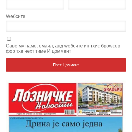
Wебсите
Саве мy наме, емаил, анд wебсите ин тхис броwсер
фор тхе неxт тиме И цоммент.