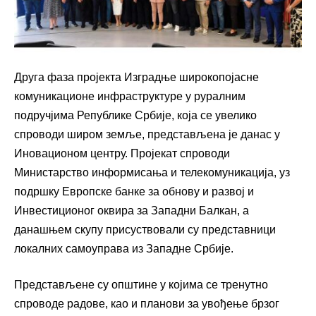
Друга фаза пројекта Изградње широкопојасне
комуникационе инфраструктуре у руралним
подручјима Републике Србије, која се увелико
спроводи широм земље, представљена је данас у
Иновационом центру. Пројекат спроводи
Министарство информисања и телекомуникација, уз
подршку Европске банке за обнову и развој и
Инвестиционог оквира за Западни Балкан, а
данашњем скупу присуствовали су представници
локалних самоуправа из Западне Србије.
Представљене су општине у којима се тренутно
спроводе радове, као и планови за увођење брзог