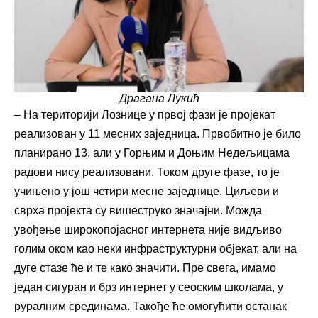
Драгана Лукић
– На територији Лознице у првој фази је пројекат
реализован у 11 месних заједница. Првобитно је било
планирано 13, али у Горњим и Доњим Недељицама
радови нису реализовани. Током друге фазе, то је
учињено у још четири месне заједнице. Циљеви и
сврха пројекта су вишеструко значајни. Можда
увођење широкопојасног интернета није видљиво
голим оком као неки инфраструктурни објекат, али на
дуге стазе ће и те како значити. Пре свега, имамо
један сигуран и брз интернет у сеоским школама, у
руралним срединама. Такође ће омогућити останак