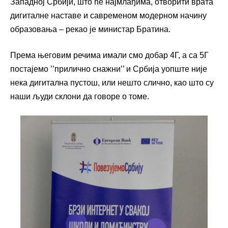
Западној Србији, што ће најмлађима, отворити врата
дигиталне наставе и савременом модерном начину
образовања – рекао је министар Братина.
Према његовим речима имали смо добар 4Г, а са 5Г
постајемо ’’прилично снажни’’ и Србија уопште није
нека дигитална пустош, или нешто слично, као што су
наши људи склони да говоре о томе.