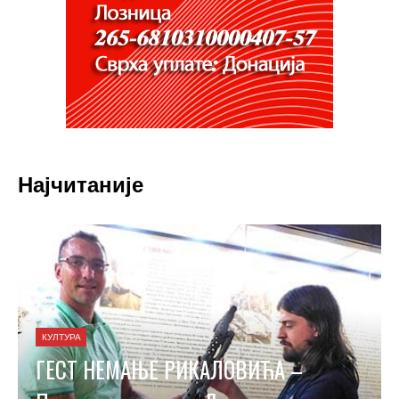
Најчитаније
КУЛТУРА
ГЕСТ НЕМАЊЕ РИКАЛОВИЋА –