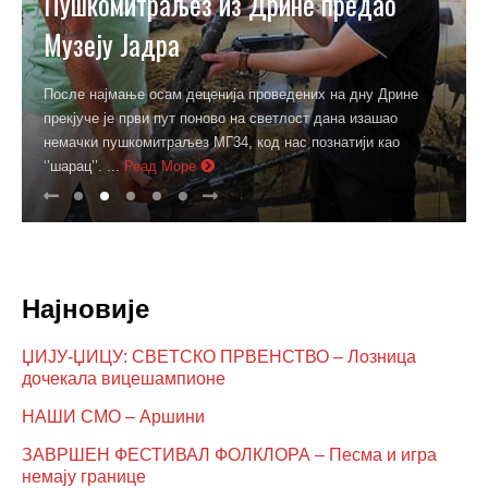
Пушкомитраљез из Дрине предао
Музеју Јадра
После најмање осам деценија проведених на дну Дрине
прекјуче је први пут поново на светлост дана изашао
немачки пушкомитраљез МГ34, код нас познатији као
‘’шарац’’. ...
Реад Море
Најновије
ЏИЈУ-ЏИЦУ: СВЕТСКО ПРВЕНСТВО – Лозница
дочекала вицешампионе
НАШИ СМО – Аршини
ЗАВРШЕН ФЕСТИВАЛ ФОЛКЛОРА – Песма и игра
немају границе