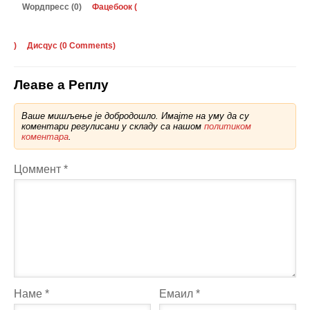
Wордпресс (0)
Фацебоок (
)
Дисqус (
0 Comments
)
Леаве а Реплy
Ваше мишљење је добродошло. Имајте на уму да су
коментари регулисани у складу са нашом
политиком
коментара
.
Цоммент
*
Наме
*
Емаил
*