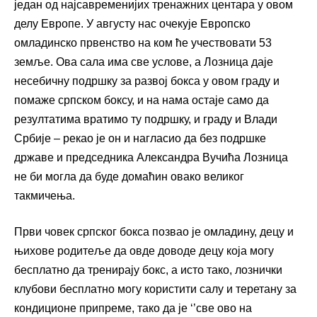
један од најсавременијих тренажних центара у овом
делу Европе. У августу нас очекује Европско
омладинско првенство на ком ће учествовати 53
земље. Ова сала има све услове, а Лозница даје
несебичну подршку за развој бокса у овом граду и
помаже српском боксу, и на нама остаје само да
резултатима вратимо ту подршку, и граду и Влади
Србије – рекао је он и нагласио да без подршке
државе и председника Александра Вучића Лозница
не би могла да буде домаћин овако великог
такмичења.
Први човек српског бокса позвао је омладину, децу и
њихове родитеље да овде доводе децу која могу
бесплатно да тренирају бокс, а исто тако, лознички
клубови бесплатно могу користити салу и теретану за
кондиционе припреме, тако да је ‘’све ово на