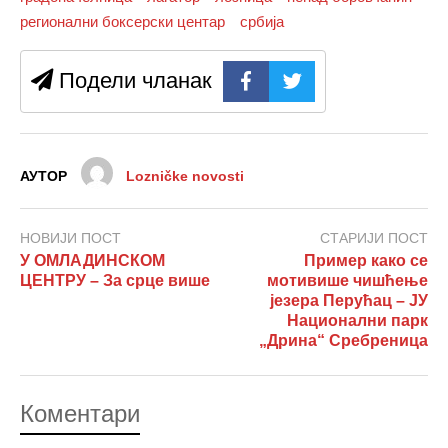
регионални боксерски центар
србија
Подели чланак
АУТОР
Lozničke novosti
НОВИЈИ ПОСТ
СТАРИЈИ ПОСТ
У ОМЛАДИНСКОМ
Пример како се
ЦЕНТРУ – За срце више
мотивише чишћење
језера Перућац – ЈУ
Национални парк
„Дрина“ Сребреница
Коментари