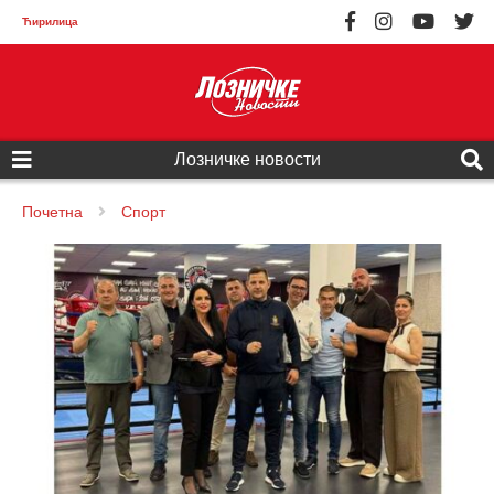
Ћирилица
Лозничке новости
Почетна
Спорт