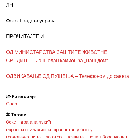
ЛН
Фото: Градска управа
ПРОЧИТАЈТЕ И…
ОД МИНИСТАРСТВА ЗАШТИТЕ ЖИВОТНЕ
СРЕДИНЕ – Још један камион за „Наш дом“
ОДВИКАВАЊЕ ОД ПУШЕЊА – Телефоном до савета
Категорије
Спорт
Тагови
бокс
драгана лукић
европско омладинско првенство у боксу
градоначелница
лагатор
лозница
ненад боровчанин