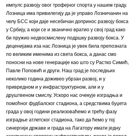
импулс развоју овог трофејног спорта у нашем граду.
Лозница има привилегију да је управо Лозничанин на
челу БСС који даје несебичан допринос развоју бокса
у Србију, а који се и званично вратио у свој град како
би пружио недвосмислену подршку развоју бокса. У
деценијама иза нас Лозница је увек била препозната
по великим именима из света бокса, а данас смо
поносни на нове генерације као што су Растко Симић,
Павле Поповић и други. Наш град је последњих
неколико година доживео убрзан развој, и у
привредном и у инфраструктурном, али и у
друштвеном смислу. Ускоро нас очекује изградња и
помоћног фудбалског стадиона, а средствима буџета
града у овој години реализоваћемо и трећу фазу
изградње атлетског стадиона, тако да ћемо у тој
синергији државе и града на Лагатору имати једну