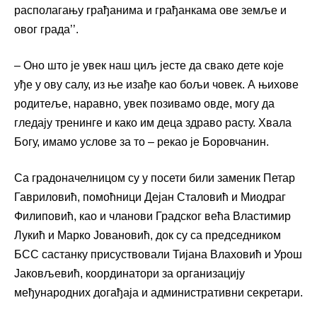
располагању грађанима и грађанкама ове земље и
овог града’’.
– Оно што је увек наш циљ јесте да свако дете које
уђе у ову салу, из ње изађе као бољи човек. А њихове
родитеље, наравно, увек позивамо овде, могу да
гледају тренинге и како им деца здраво расту. Хвала
Богу, имамо услове за то – рекао је Боровчанин.
Са градоначелницом су у посети били заменик Петар
Гавриловић, помоћници Дејан Сталовић и Миодраг
Филиповић, као и чланови Градског већа Властимир
Лукић и Марко Јовановић, док су са председником
БСС састанку присуствовали Тијана Влаховић и Урош
Јаковљевић, координатори за организацију
међународних догађаја и административни секретари.