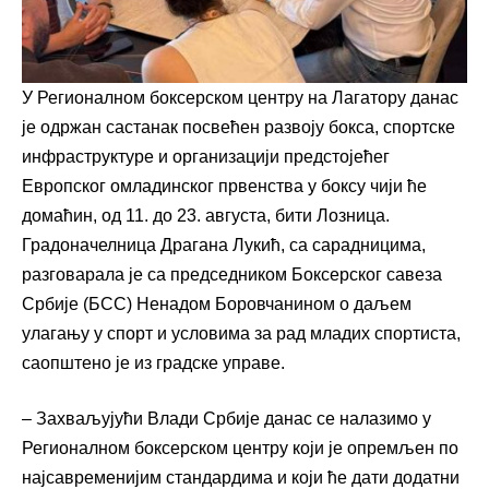
У Регионалном боксерском центру на Лагатору данас
је одржан састанак посвећен развоју бокса, спортске
инфраструктуре и организацији предстојећег
Европског омладинског првенства у боксу чији ће
домаћин, од 11. до 23. августа, бити Лозница.
Градоначелница Драгана Лукић, са сарадницима,
разговарала је са председником Боксерског савеза
Србије (БСС) Ненадом Боровчанином о даљем
улагању у спорт и условима за рад младих спортиста,
саопштено је из градске управе.
– Захваљујући Влади Србије данас се налазимо у
Регионалном боксерском центру који је опремљен по
најсавременијим стандардима и који ће дати додатни