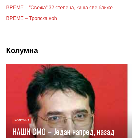
ВРЕМЕ – ”Свежа” 32 степена, киша све ближе
ВРЕМЕ – Тропска ноћ
Колумна
КОЛУМНА
НАШИ СМО – Један напред, назад