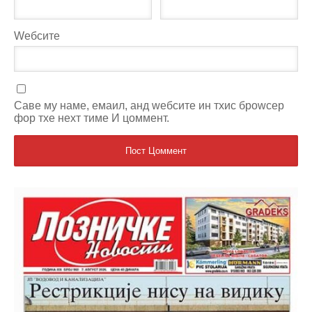
Wебсите
Саве мy наме, емаил, анд wебсите ин тхис броwсер
фор тхе неxт тиме И цоммент.