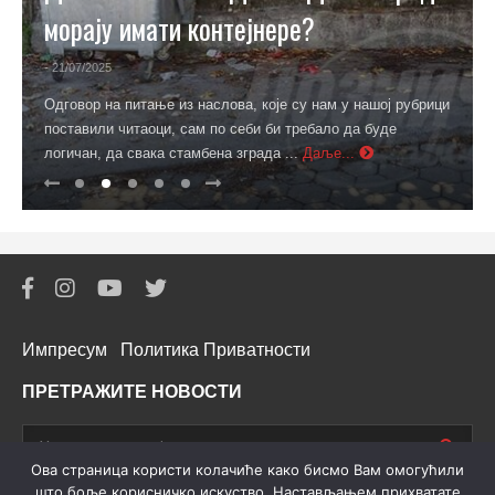
морају имати контејнере?
- 21/07/2025
Одговор на питање из наслова, које су нам у нашој рубрици
поставили читаоци, сам по себи би требало да буде
логичан, да свака стамбена зграда ...
Даље...
Импресум
Политика Приватности
ПРЕТРАЖИТЕ НОВОСТИ
Oва страница користи колачиће како бисмо Вам омогућили
што боље корисничко искуство. Настављањем прихватате