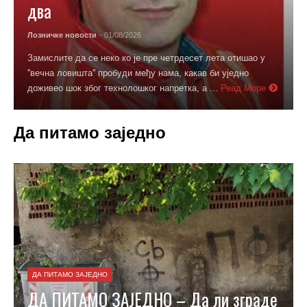
два
Лозничке новости
- 01/08/2026
Замислите да се неко ко је пре четрдесет лета отишао у
''вечна ловишта'' пробуди међу нама, какав би уједно
доживео шок због технолошког напретка, а ...
Реад Море
Да питамо заједно
ДА ПИТАМО ЗАЈЕДНО
ДА ПИТАМО ЗАЈЕДНО – Да ли зграде