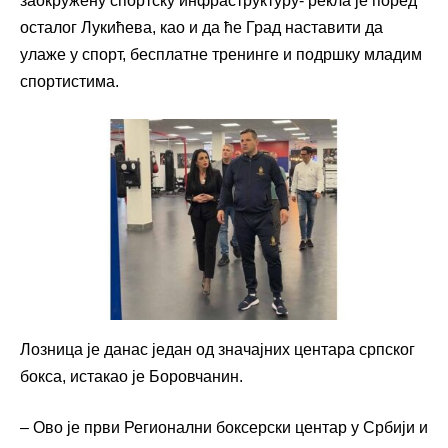
заокружену спортску инфраструктуру- рекла је поред
осталог Лукићева, као и да ће Град наставити да
улаже у спорт, бесплатне тренинге и подршку младим
спортистима.
Лозница је данас један од значајних центара српског
бокса, истакао је Боровчанин.
– Ово је први Регионални боксерски центар у Србији и