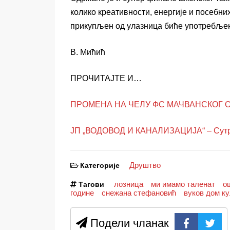
колико креативности, енергије и посебни
прикупљен од улазница биће употребљен
В. Мићић
ПРОЧИТАЈТЕ И…
ПРОМЕНА НА ЧЕЛУ ФС МАЧВАНСКОГ ОКР
ЈП „ВОДОВОД И КАНАЛИЗАЦИЈА“ – Сутра
Друштво
Категорије
лозница
ми имамо таленат
о
Тагови
године
снежана стефановић
вуков дом к
Подели чланак