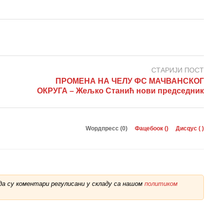
СТАРИЈИ ПОСТ
ПРОМЕНА НА ЧЕЛУ ФС МАЧВАНСКОГ
ОКРУГА – Жељко Станић нови председник
Wордпресс (0)
Фацебоок (
)
Дисqус (
)
а су коментари регулисани у складу са нашом
политиком