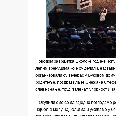
Поводом завршетка школске године испу
лепим тренуцима које су делили, настав
организовали су вечерас у Вуковом дому 
родитеље, поздравила је Снежана Стефан
славе знање, труд, таленат, упорност и з
– Окупили смо се да заједно погледамо 
најбоље међу најбољима и уживамо у бог