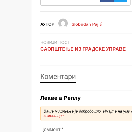
АУТОР
Slobodan Pajić
НОВИЈИ ПОСТ
САОПШТЕЊЕ ИЗ ГРАДСКЕ УПРАВЕ
Коментари
Леаве а Реплy
Ваше мишљење је добродошло. Имајте на уму д
коментара
.
Цоммент
*