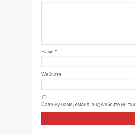
Наме
*
Wебсите
Саве мy наме, емаил, анд wебсите ин тх