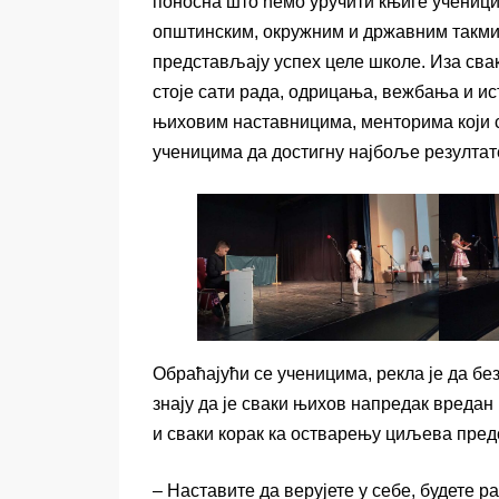
поносна што ћемо уручити књиге ученици
општинским, окружним и државним такми
представљају успех целе школе. Иза свак
стоје сати рада, одрицања, вежбања и ис
њиховим наставницима, менторима који 
ученицима да достигну најбоље резултат
Обраћајући се ученицима, рекла је да без
знају да је сваки њихов напредак вредан
и сваки корак ка остварењу циљева пред
– Наставите да верујете у себе, будете р