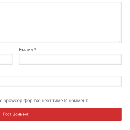
Емаил
*
ис броwсер фор тхе неxт тиме И цоммент.