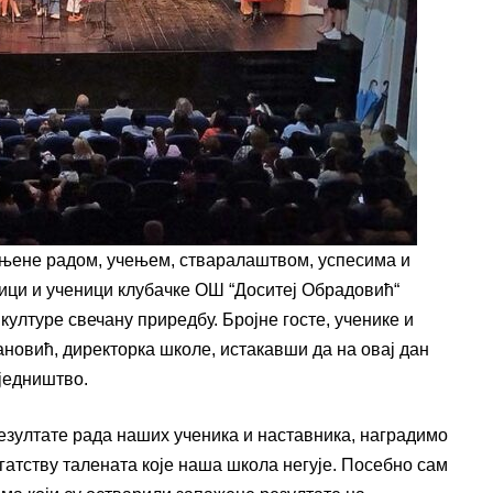
њене радом, учењем, стваралаштвом, успесима и
ници и ученици клубачке ОШ “Доситеј Обрадовић“
културе свечану приредбу. Бројне госте, ученике и
овић, директорка школе, истакавши да на овај дан
аједништво.
резултате рада наших ученика и наставника, наградимо
атству талената које наша школа негује. Посебно сам