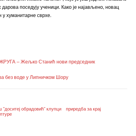
х дарова поседују ученици. Како је најављено, новац
 у хуманитарне сврхе.
УГА – Жељко Станић нови председник
 без воде у Липничком Шору
ш "доситеј обрадовић" клупци
приредба за крај
ултуре