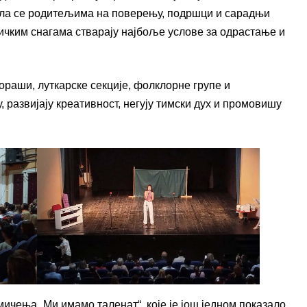
алила се родитељима на поверењу, подршци и сарадњи
ничким снагама стварају најбоље услове за одрастање и
ораши, луткарске секције, фолклорне групе и
у, развијају креативност, негују тимски дух и промовишу
ичења „Ми имамо таленат“, које је још једном показало