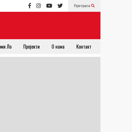
Претрага
рми Ло
Пројекти
О нама
Контакт