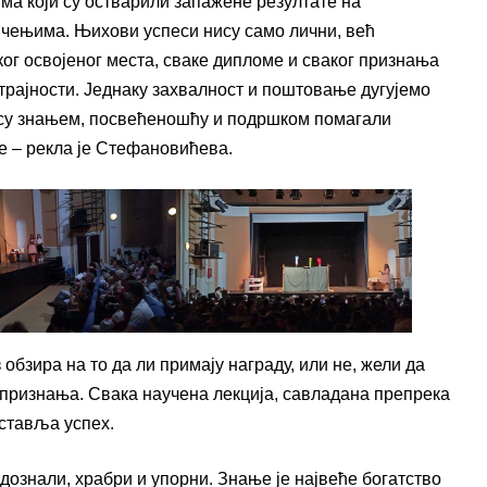
ма који су остварили запажене резултате на
чењима. Њихови успеси нису само лични, већ
ог освојеног места, сваке дипломе и сваког признања
трајности. Једнаку захвалност и поштовање дугујемо
су знањем, посвећеношћу и подршком помагали
е – рекла је Стефановићева.
 обзира на то да ли примају награду, или не, жели да
 признања. Свака научена лекција, савладана препрека
ставља успех.
адознали, храбри и упорни. Знање је највеће богатство