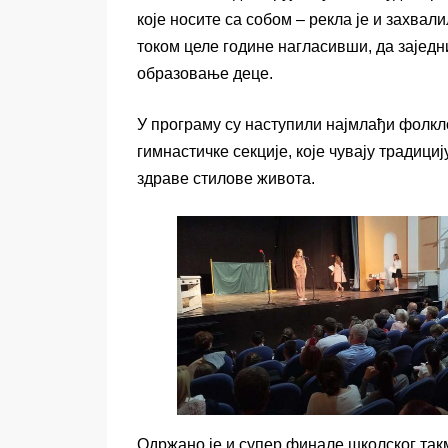
које носите са собом – рекла је и захв
током целе године нагласивши, да зајед
образовање деце.
У програму су наступили најмлађи фолкл
гимнастичке секције, које чувају традициј
здраве стилове живота.
Одржано је и супер финале школског такм