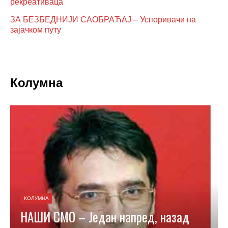
рекреативаца
ЗА БЕЗБЕДНИЈИ САОБРАЋАЈ – Успоривачи на
зајачком путу
Колумна
КОЛУМНА
НАШИ СМО – Један напред, назад