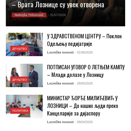
– Врата Лознице су увек отворена
Nebojša Trifunović
- 31/07/2026
ДРУШТВО
У ЗДРАВСТВЕНОМ ЦЕНТРУ – Поклон
Одељењу педијатрије
ДРУШТВО
Lozničke novosti
- 01/06/2026
ПОТПИСАН УГОВОР О ЛЕТЊЕМ КАМПУ
– Млади долазе у Лозницу
ДРУШТВО
Lozničke novosti
- 28/05/2026
МИНИСТАР ЂОРЂЕ МИЛИЋЕВИЋ У
ЛОЗНИЦИ – До наших људи преко
ПОЛИТИКА
Канцеларије за дијаспору
Lozničke novosti
- 09/04/2026