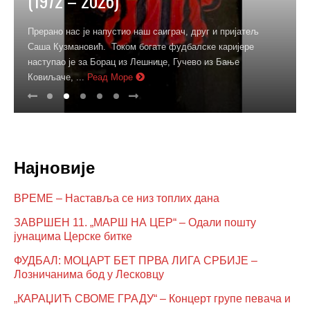
(1972 – 2026)
Прерано нас је напустио наш саиграч, друг и пријатељ
Саша Кузмановић. Током богате фудбалске каријере
наступао је за Борац из Лешнице, Гучево из Бање
Ковиљаче, ...
Реад Море
Најновије
ВРЕМЕ – Наставља се низ топлих дана
ЗАВРШЕН 11. „МАРШ НА ЦЕР“ – Одали пошту
јунацима Церске битке
ФУДБАЛ: МОЦАРТ БЕТ ПРВА ЛИГА СРБИЈЕ –
Лозничанима бод у Лесковцу
„КАРАЏИЋ СВОМЕ ГРАДУ“ – Концерт групе певача и