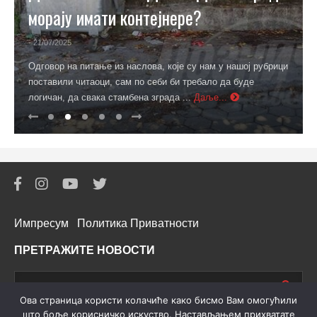
морају имати контејнере?
- 21/07/2025
Одговор на питање из наслова, које су нам у нашој рубрици
поставили читаоци, сам по себи би требало да буде
логичан, да свака стамбена зграда ...
Даље...
Импресум
Политика Приватности
ПРЕТРАЖИТЕ НОВОСТИ
Oва страница користи колачиће како бисмо Вам омогућили
што боље корисничко искуство. Настављањем прихватате