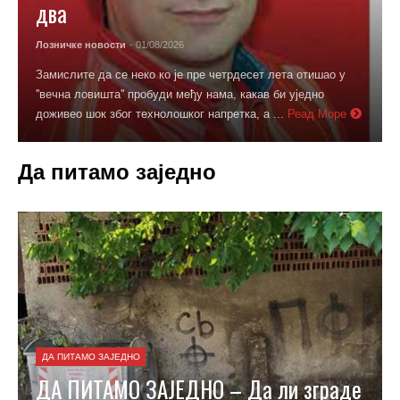
два
Лозничке новости
- 01/08/2026
Замислите да се неко ко је пре четрдесет лета отишао у
''вечна ловишта'' пробуди међу нама, какав би уједно
доживео шок због технолошког напретка, а ...
Реад Море
Да питамо заједно
ДА ПИТАМО ЗАЈЕДНО
ДА ПИТАМО ЗАЈЕДНО – Да ли зграде