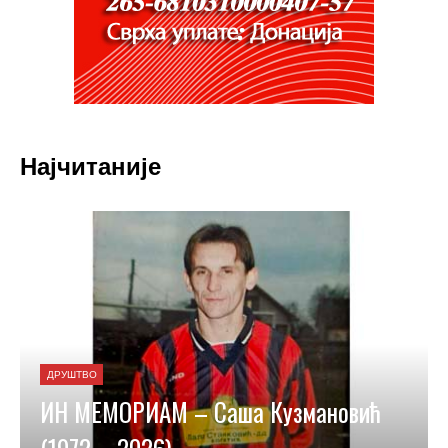
Најчитаније
ДРУШТВО
ИН МЕМОРИАМ – Саша Кузмановић