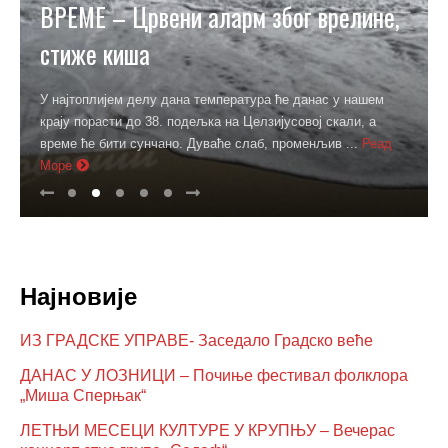
ВРЕМЕ – Црвени аларм због врелине,
стиже киша
У најтоплијем делу дана температура ће данас у нашем
крају порасти до 38. подељка на Целзијусовој скали, а
време ће бити сунчано. Дуваће слаб, променљив ...
Реад
Море
Најновије
ИЗ ГРАДСКЕ УПРАВЕ- Заседало Градско веће
ДАНАС У ЛОЗНИЦИ – Почиње фестивал фолклора
„Миша Сперњак“
ЛЕТЊИ МЕСЕЦИ КУЛТУРЕ У КРУПЊУ – Вечерас