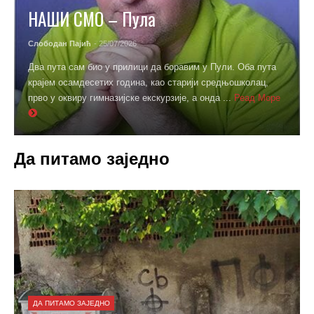
НАШИ СМО – Пула
Слободан Пајић
- 25/07/2026
Два пута сам био у прилици да боравим у Пули. Оба пута
крајем осамдесетих година, као старији средњошколац,
прво у оквиру гимназијске екскурзије, а онда ...
Реад Море
Да питамо заједно
ДА ПИТАМО ЗАЈЕДНО