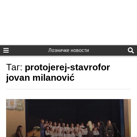
Лозничке новости
Таг:
protojerej-stavrofor
jovan milanović