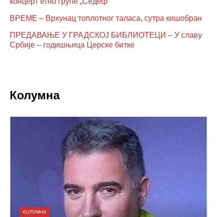
концерт етно групе „Седеф“
ВРЕМЕ – Врхунац топлотног таласа, сутра кишобран
ПРЕДАВАЊЕ У ГРАДСКОЈ БИБЛИОТЕЦИ – У славу
Србије – годишњица Церске битке
Колумна
КОЛУМНА