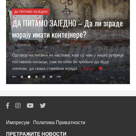
ДА ПИТАМО ЗАЈЕДНО
ДА ПИТАМО ЗАЈЕДНО – Да ли зграде
морају имати контејнере?
- 21/07/2025
Одговор на питање из наслова, које су нам у нашој рубрици
поставили читаоци, сам по себи би требало да буде
логичан, да свака стамбена зграда ...
Даље...
Импресум
Политика Приватности
ПРЕТРАЖИТЕ НОВОСТИ