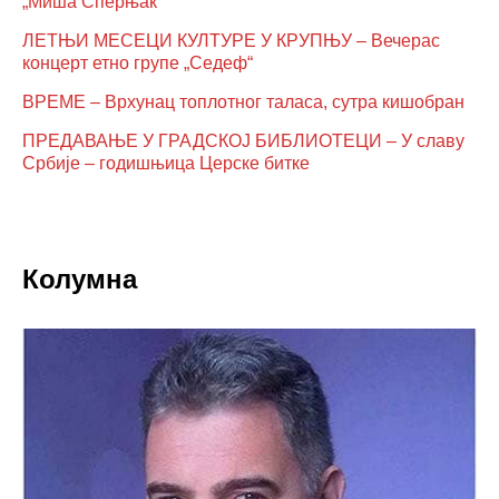
„Миша Сперњак“
ЛЕТЊИ МЕСЕЦИ КУЛТУРЕ У КРУПЊУ – Вечерас
концерт етно групе „Седеф“
ВРЕМЕ – Врхунац топлотног таласа, сутра кишобран
ПРЕДАВАЊЕ У ГРАДСКОЈ БИБЛИОТЕЦИ – У славу
Србије – годишњица Церске битке
Колумна