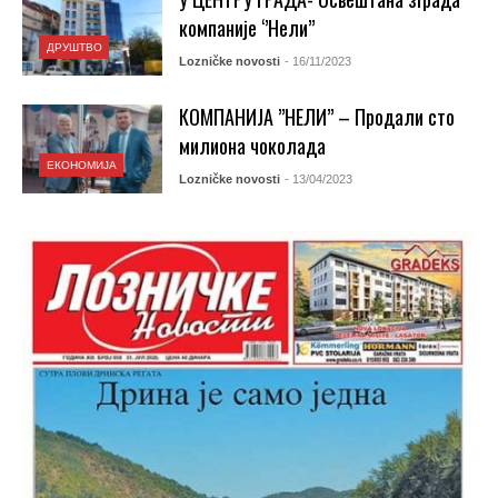
компаније ‘’Нели’’
ДРУШТВО
Lozničke novosti
- 16/11/2023
КОМПАНИЈА ”НЕЛИ” – Продали сто
милиона чоколада
ЕКОНОМИЈА
Lozničke novosti
- 13/04/2023