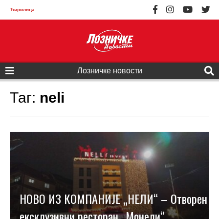
Ћирилица
Лозничке новости
Таг:
neli
НОВО ИЗ КОМПАНИЈЕ „НЕЛИ“ – Отворен
ексклузивни ресторан „Монели“