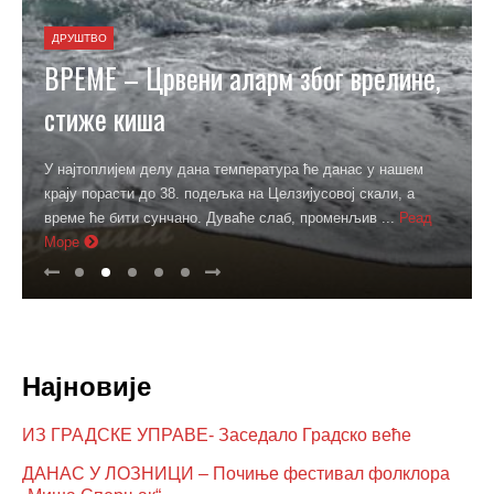
ДРУШТВО
ВРЕМЕ – Црвени аларм због врелине,
стиже киша
У најтоплијем делу дана температура ће данас у нашем
крају порасти до 38. подељка на Целзијусовој скали, а
време ће бити сунчано. Дуваће слаб, променљив ...
Реад
Море
Најновије
ИЗ ГРАДСКЕ УПРАВЕ- Заседало Градско веће
ДАНАС У ЛОЗНИЦИ – Почиње фестивал фолклора