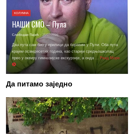
КОЛУМНА
НАШИ СМО – Пула
Слободан Пајић
- 25/07/2026
Два пута сам био у прилици да боравим у Пули. Оба пута
крајем осамдесетих година, као старији средњошколац,
прво у оквиру гимназијске екскурзије, а онда ...
Реад Море
Да питамо заједно