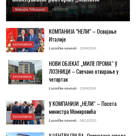
Nebojša Trifunović
- 26/12/2025
ЕКОНОМИЈА
КОМПАНИЈА ”НЕЛИ” – Освајање
Италије
ЕКОНОМИЈА
Lozničke novosti
- 25/04/2024
НОВИ ОБЈЕКАТ „МИЛЕ ПРОМА“ У
ЛОЗНИЦИ – Свечано отварање у
ЕКОНОМИЈА
четвртак
Lozničke novosti
- 23/04/2024
У КОМПАНИЈИ „НЕЛИ“ – Посета
министра Момировића
ЕКОНОМИЈА
Lozničke novosti
- 08/12/2023
У ЦЕНТРУ ГРАДА- Освештана зграда