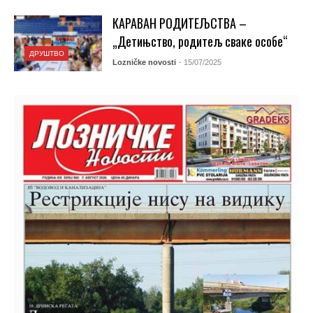
КАРАВАН РОДИТЕЉСТВА –
„Детињство, родитељ сваке особе“
ДРУШТВО
Lozničke novosti
- 15/07/2025