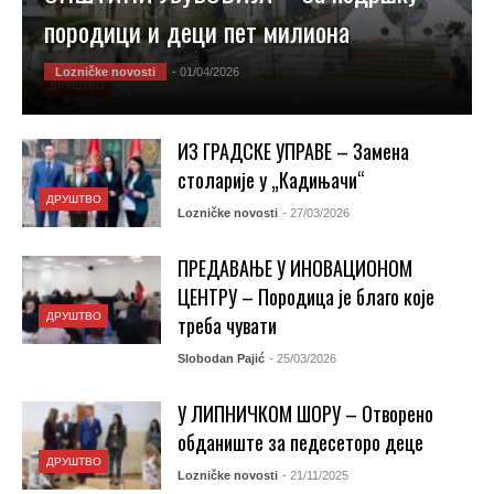
породици и деци пет милиона
Lozničke novosti
- 01/04/2026
ДРУШТВО
ИЗ ГРАДСКЕ УПРАВЕ – Замена
столарије у „Кадињачи“
ДРУШТВО
Lozničke novosti
- 27/03/2026
ПРЕДАВАЊЕ У ИНОВАЦИОНОМ
ЦЕНТРУ – Породица је благо које
ДРУШТВО
треба чувати
Slobodan Pajić
- 25/03/2026
У ЛИПНИЧКОМ ШОРУ – Отворено
обданиште за педесеторо деце
ДРУШТВО
Lozničke novosti
- 21/11/2025