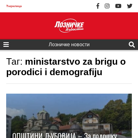
Ћирилица
Лозничке новости
Таг:
ministarstvo za brigu o
porodici i demografiju
ОПШТИНИ ЉУБОВИЈА – За подршку