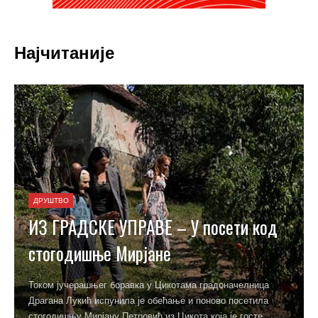
Најчитаније
ДРУШТВО
КОМЕМОРАЦИЈА ДР МИЛЕНИ
ФИЛИПОВИЋ – Поверење кроз
генерације
Мало је лекара који имају привилегију да током свог радног
века лече више генерација једне породице. Др Милена