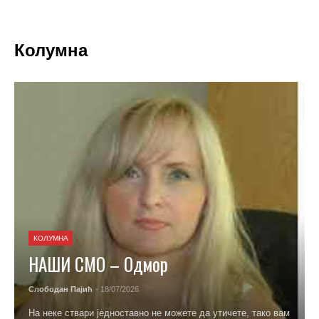
Колумна
ДРУШТВО
НАШИ СМО – Хипноза
Саша Трифуновић
- 11/07/2026
Књиге кажу да је хипноза вештачки изазвано стање
измењене, сужене свести. Карактерише се увећаном
пажњом, концентрацијом и изузетно повећаном