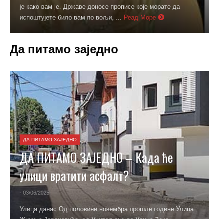
сугестибилношћу, психичком особином која означава
подложност ...
Реад Море
Да питамо заједно
ДА ПИТАМО ЗАЈЕДНО
ДА ПИТАМО ЗАЈЕДНО – Где
одложити фармацеутски отпад?
- 31/05/2025