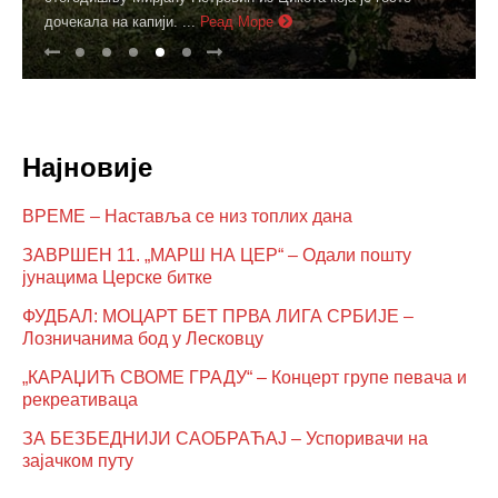
Филиповић била је један од њих. Деца ...
Реад Море
Најновије
ВРЕМЕ – Наставља се низ топлих дана
ЗАВРШЕН 11. „МАРШ НА ЦЕР“ – Одали пошту
јунацима Церске битке
ФУДБАЛ: МОЦАРТ БЕТ ПРВА ЛИГА СРБИЈЕ –
Лозничанима бод у Лесковцу
„КАРАЏИЋ СВОМЕ ГРАДУ“ – Концерт групе певача и
рекреативаца
ЗА БЕЗБЕДНИЈИ САОБРАЋАЈ – Успоривачи на
зајачком путу