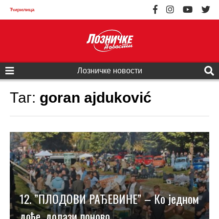
Ћирилица
Лозничке новости
Таг:
goran ajduković
12. ”ПЛОДОВИ РАЂЕВИНЕ” – Ко једном
дође, долази поново