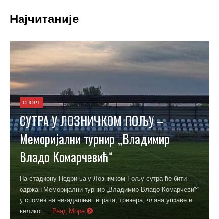
Најчитаније
ДРУШТВО
ИЗ ГРАДСКЕ УПРАВЕ – У посети код
стогодишње Мирјане
Током јучерашњег боравка у Цикотама градоначелница
Драгана Лукић испунила је обећање и поново посетила
стогодишњу Мирјану Петровић из Цикота која је госте
дочекала на капији. ...
Реад Море