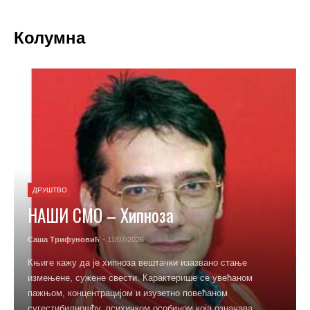
Колумна
КОЛУМНА
НАШИ СМО – Врелина
Лозничке новости
- 04/07/2026
Лето у које смо тек закорачили обећава врелину не само из
ваздуха, већ и у друштвеном животу. Ове седмице смо