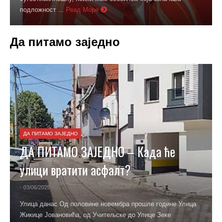
догурали до истине коју су ...
Реад Море
Да питамо заједно
ДА ПИТАМО ЗАЈЕДНО
ДА ПИТАМО ЗАЈЕДНО – Где
одложити фармацеутски отпад?
- 31/05/2025
Неколико наших читалаца обратило нам се питањем где