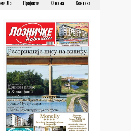
рми Ло
Пројекти
О нама
Контакт