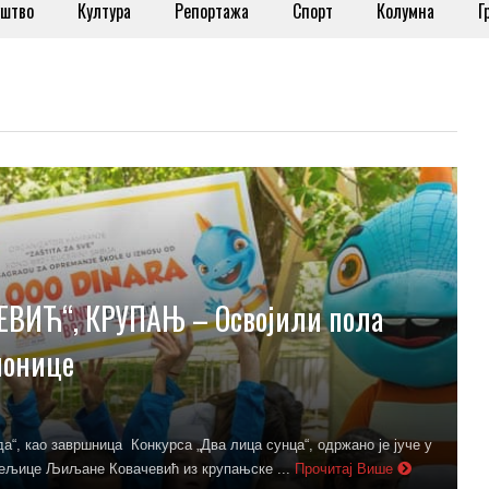
штво
Култура
Репортажа
Спорт
Колумна
Г
ЕВИЋ“, КРУПАЊ – Освојили пола
ионице
“, као завршница Конкурса „Два лица сунца“, одржано је јуче у
ељице Љиљане Ковачевић из крупањске ...
Прочитај Више