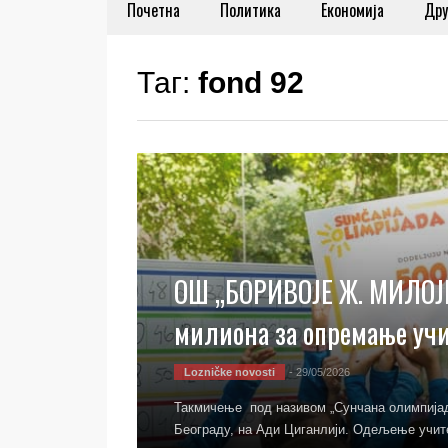
Почетна
Политика
Економија
Дру
Таг:
fond 92
ОШ „БОРИВОЈЕ Ж. МИЛОЈ
милиона за опремање уч
Lozničke novosti
- 29/05/2026
Такмичење под називом „Сунчана олимпијада
Београду, на Ади Циганлији. Одељење учит