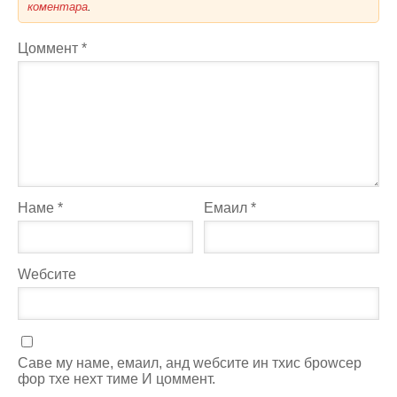
коментара
.
Цоммент
*
Наме
*
Емаил
*
Wебсите
Саве мy наме, емаил, анд wебсите ин тхис броwсер
фор тхе неxт тиме И цоммент.