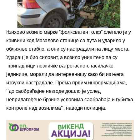
Њихово возило марке “фолксваген голф” слетело је у
кривини код Мазалове станице са пута и ударило у
оближње стабло, а они су настрадали на лицу места.
Ударац је био силовит, а возило уништено па су
припадници лозничке ватрогасно-спасилачке
јединице, морали да интервенишу како би из њега
извукли настрадале. Према првим информацијама,
‘’до саобраћајне незгоде дошло је услед
неприлагођене брзине условима саобраћаја и губитка
контроле над возилима’’, наводи полиција.