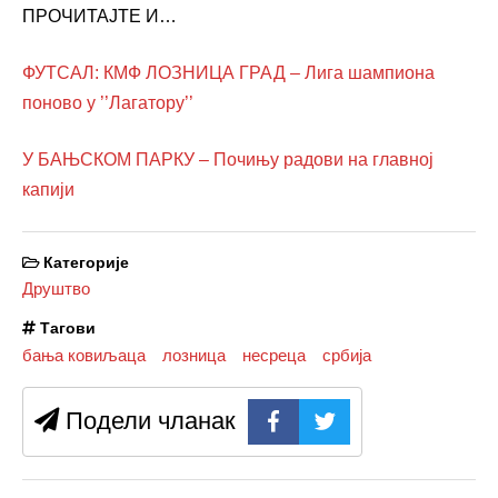
ПРОЧИТАЈТЕ И…
ФУТСАЛ: КМФ ЛОЗНИЦА ГРАД – Лига шампиона
поново у ’’Лагатору’’
У БАЊСКОМ ПАРКУ – Почињу радови на главној
капији
Категорије
Друштво
Тагови
бања ковиљаца
лозница
несреца
србија
Подели чланак