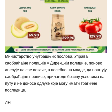
Министарство унутрашњих послова, Управа
саобраћајне полиције у Дирекцији полиције, поново
апелује на све возаче, а посебно на младе, да поштују
саобраћајне прописе, прилагоде брзину условима на
путу и не доносе одлуке које могу имати трагичне
последице.
ЛН