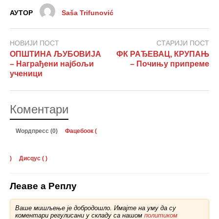
АУТОР
Saša Trifunović
НОВИЈИ ПОСТ
СТАРИЈИ ПОСТ
ОПШТИНА ЉУБОВИЈА
ФК РАЂЕВАЦ, КРУПАЊ
– Награђени најбољи
– Почињу припреме
ученици
Коментари
Wордпресс (0)
Фацебоок (
)
Дисqус (
)
Леаве а Реплy
Ваше мишљење је добродошло. Имајте на уму да су
коментари регулисани у складу са нашом
политиком