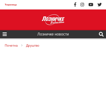
Ћирилица
Лозничке новости
Почетна
Друштво