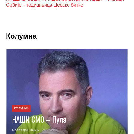
Србије – годишњица Церске битке
Колумна
КОЛУМНА
НАШИ СМО – Пула
Слободан Пајић
- 25/07/2026