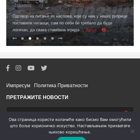
- 21/07/2025
Одговор на питање из наслова, које су нам у нашој рубрици
поставили читаоци, сам по себи би требало да буде
логичан, да свака стамбена зграда ...
Даље...
Импресум
Политика Приватности
ПРЕТРАЖИТЕ НОВОСТИ
Oва страница користи колачиће како бисмо Вам омогућили
што боље корисничко искуство. Настављањем прихватате
њихово коришћење.
© 2026 Lozničke Novosti. All rights reserved. Powered by
Lorx
.