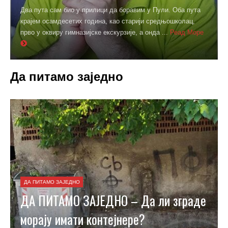
Два пута сам био у прилици да боравим у Пули. Оба пута
крајем осамдесетих година, као старији средњошколац,
прво у оквиру гимназијске екскурзије, а онда ...
Реад Море
Да питамо заједно
ДА ПИТАМО ЗАЈЕДНО
ДА ПИТАМО ЗАЈЕДНО – Да ли зграде
морају имати контејнере?