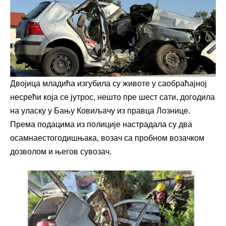
Двојица младића изгубила су животе у саобраћајној
несрећи која се јутрос, нешто пре шест сати, догодила
на уласку у Бању Ковиљачу из правца Лознице.
Према подацима из полиције настрадала су два
осамнаестогодишњака, возач са пробном возачком
дозволом и његов сувозач.