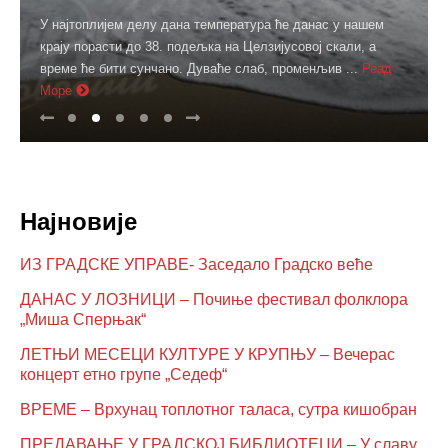
У најтоплијем делу дана температура ће данас у нашем
крају порасти до 38. подељка на Целзијусовој скали, а
време ће бити сунчано. Дуваће слаб, променљив ...
Реад
Море
Најновије
ИЗ ГРАДСКЕ УПРАВЕ- Заседало Градско веће
ДАНАС У ЛОЗНИЦИ – Почиње фестивал фолклора
„Миша Сперњак“
ЛЕТЊИ МЕСЕЦИ КУЛТУРЕ У КРУПЊУ – Вечерас
концерт етно групе „Седеф“
ВРЕМЕ – Врхунац топлотног таласа, сутра кишобран
ПРЕДАВАЊЕ У ГРАДСКОЈ БИБЛИОТЕЦИ – У славу