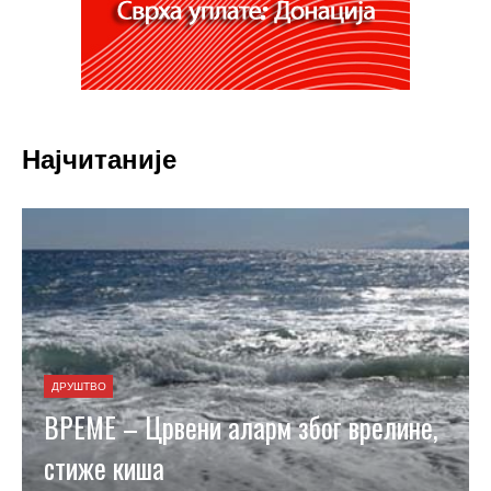
Најчитаније
ДРУШТВО
ВРЕМЕ – Црвени аларм због врелине,
стиже киша