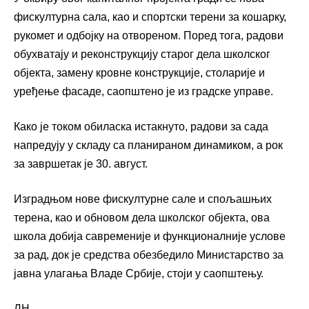
фискултурна сала, као и спортски терени за кошарку,
рукомет и одбојку на отвореном. Поред тога, радови
обухватају и реконструкцију старог дела школског
објекта, замену кровне конструкције, столарије и
уређење фасаде, саопштено је из градске управе.
Како је током обиласка истакнуто, радови за сада
напредују у складу са планираном динамиком, а рок
за завршетак је 30. август.
Изградњом нове фискултурне сале и спољашњих
терена, као и обновом дела школског објекта, ова
школа добија савременије и функционалније услове
за рад, док је средства обезбедило Министарство за
јавна улагања Владе Србије, стоји у саопштењу.
ЛН