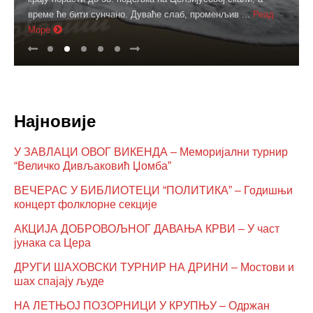
време ће бити сунчано. Дуваће слаб, променљив ...
Реад
Море
Најновије
У ЗАВЛАЦИ ОВОГ ВИКЕНДА – Меморијални турнир
“Величко Дивљаковић Џомба”
ВЕЧЕРАС У БИБЛИОТЕЦИ “ПОЛИТИКА” – Годишњи
концерт фолклорне секције
АКЦИЈА ДОБРОВОЉНОГ ДАВАЊА КРВИ – У част
јунака са Цера
ДРУГИ ШАХОВСКИ ТУРНИР НА ДРИНИ – Мостови и
шах спајају људе
НА ЛЕТЊОЈ ПОЗОРНИЦИ У КРУПЊУ – Одржан