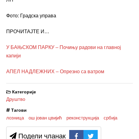
Фото: Градска управа
ПРОЧИТАЈТЕ И…
У БАЊСКОМ ПАРКУ – Почињу радови на главној
капији
АПЕЛ НАДЛЕЖНИХ – Опрезно са ватром
Категорије
Друштво
Тагови
лозница
ош јован цвијић
реконструкција
србија
Подели чланак