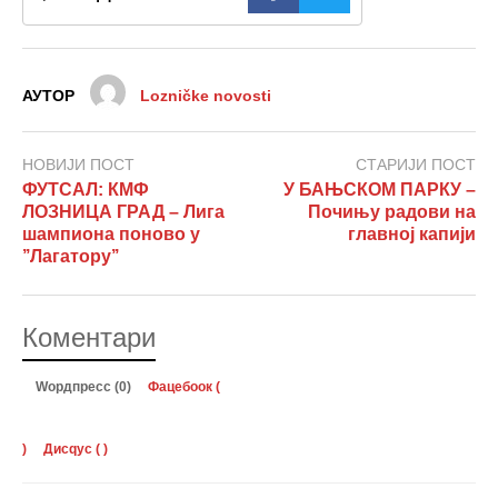
АУТОР
Lozničke novosti
НОВИЈИ ПОСТ
СТАРИЈИ ПОСТ
ФУТСАЛ: КМФ
У БАЊСКОМ ПАРКУ –
ЛОЗНИЦА ГРАД – Лига
Почињу радови на
шампиона поново у
главној капији
’’Лагатору’’
Коментари
Wордпресс (0)
Фацебоок (
)
Дисqус (
)