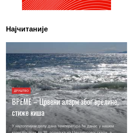
Најчитаније
ДРУШТВО
ВРЕМЕ – Црвени аларм због врелине,
стиже киша
У најтоплијем делу дана температура ће данас у нашем
крају порасти до 38. подељка на Целзијусовој скали, а