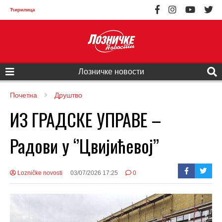
Ћирилица
Лозничке новости
Почетна
Друштво
ИЗ ГРАДСКЕ УПРАВЕ –
Радови у ‘’Цвијићевој’’
Lozničke novosti
03/07/2026 17:25
0