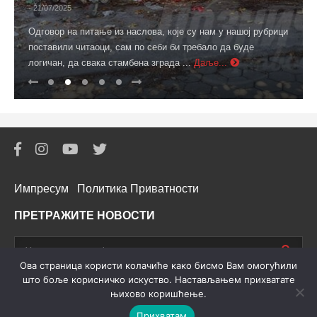
- 21/07/2025
Одговор на питање из наслова, које су нам у нашој рубрици
поставили читаоци, сам по себи би требало да буде
логичан, да свака стамбена зграда ...
Даље...
Импресум
Политика Приватности
ПРЕТРАЖИТЕ НОВОСТИ
Oва страница користи колачиће како бисмо Вам омогућили
што боље корисничко искуство. Настављањем прихватате
њихово коришћење.
© 2026 Lozničke Novosti. All rights reserved. Powered by
Lorx
.
Прихватам