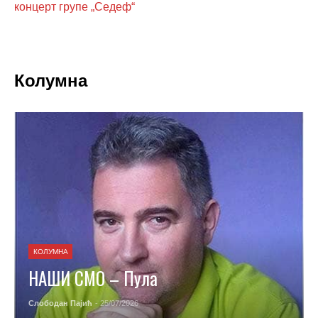
концерт групе „Седеф“
Колумна
КОЛУМНА
НАШИ СМО – Пула
Слободан Пајић
- 25/07/2026