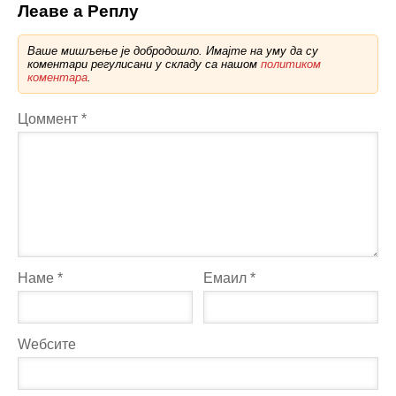
Леаве а Реплy
Ваше мишљење је добродошло. Имајте на уму да су
коментари регулисани у складу са нашом
политиком
коментара
.
Цоммент
*
Наме
*
Емаил
*
Wебсите