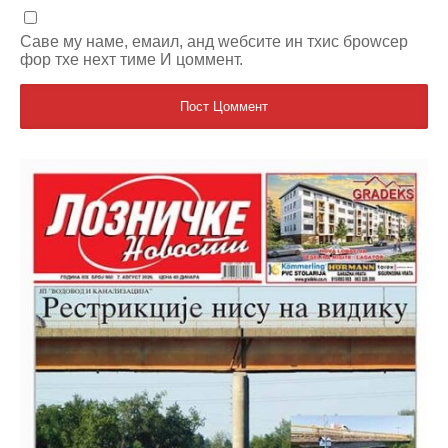
Саве мy наме, емаил, анд wебсите ин тхис броwсер
фор тхе неxт тиме И цоммент.