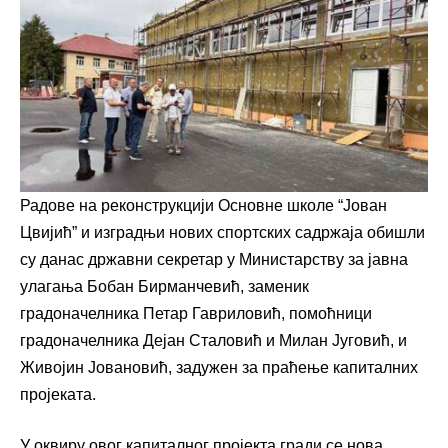
Радове на реконструкцији Основне школе “Јован
Цвијић” и изградњи нових спортских садржаја обишли
су данас државни секретар у Министарству за јавна
улагања Бобан Бирманчевић, заменик
градоначелника Петар Гавриловић, помоћници
градоначелника Дејан Сталовић и Милан Југовић, и
Живојин Јовановић, задужен за праћење капиталних
пројеката.
У оквиру овог капиталног пројекта гради се нова