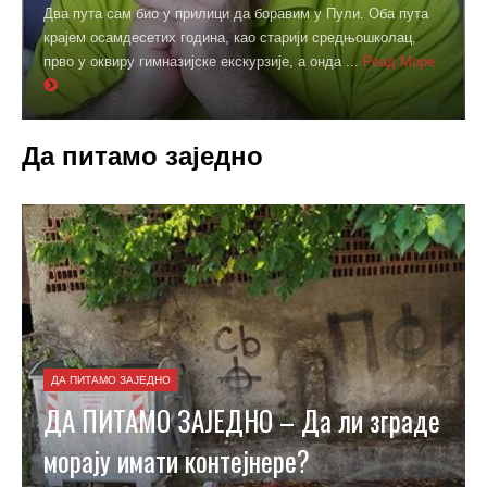
Два пута сам био у прилици да боравим у Пули. Оба пута
крајем осамдесетих година, као старији средњошколац,
прво у оквиру гимназијске екскурзије, а онда ...
Реад Море
Да питамо заједно
ДА ПИТАМО ЗАЈЕДНО
ДА ПИТАМО ЗАЈЕДНО – Да ли зграде
морају имати контејнере?