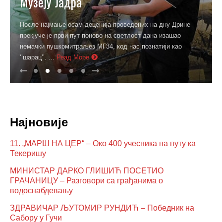
Музеју Јадра
После најмање осам деценија проведених на дну Дрине
прекјуче је први пут поново на светлост дана изашао
немачки пушкомитраљез МГ34, код нас познатији као
‘’шарац’’. ...
Реад Море
Најновије
11. „МАРШ НА ЦЕР“ – Око 400 учесника на путу ка
Текеришу
МИНИСТАР ДАРКО ГЛИШИЋ ПОСЕТИО
ГРАЧАНИЦУ – Разговори са грађанима о
водоснабдевању
ЗДРАВИЧАР ЉУТОМИР РУНДИЋ – Победник на
Сабору у Гучи