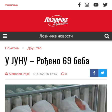
Ћирилица
Лозничке новости
Почетна
Друштво
У ЈУНУ – Рођено 69 беба
Slobodan Pajić
01/07/2026 16:47
0