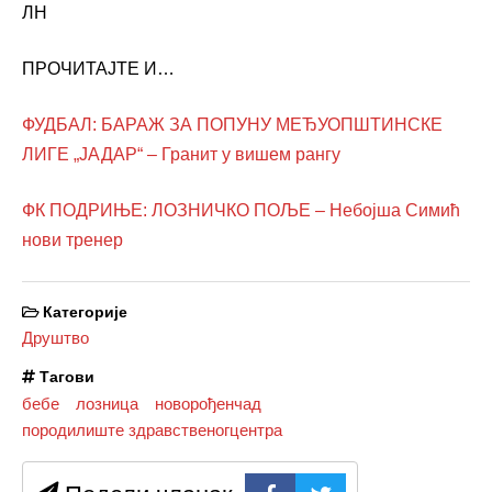
ЛН
ПРОЧИТАЈТЕ И…
ФУДБАЛ: БАРАЖ ЗА ПОПУНУ МЕЂУОПШТИНСКЕ
ЛИГЕ „ЈАДАР“ – Гранит у вишем рангу
ФК ПОДРИЊЕ: ЛОЗНИЧКО ПОЉЕ – Небојша Симић
нови тренер
Категорије
Друштво
Тагови
бебе
лозница
новорођенчад
породилиште здравственогцентра