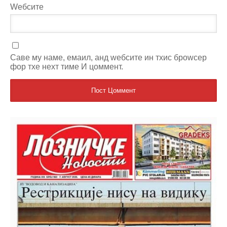
Wебсите
Саве мy наме, емаил, анд wебсите ин тхис броwсер
фор тхе неxт тиме И цоммент.