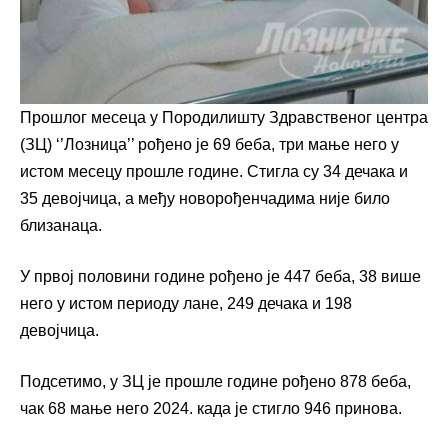
Прошлог месеца у Породилишту Здравственог центра
(ЗЦ) ‘’Лозница’’ рођено је 69 беба, три мање него у
истом месецу прошле године. Стигла су 34 дечака и
35 девојчица, а међу новорођенчадима није било
близанаца.
У првој половини године рођено је 447 беба, 38 више
него у истом периоду лане, 249 дечака и 198
девојчица.
Подсетимо, у ЗЦ је прошле године рођено 878 беба,
чак 68 мање него 2024. када је стигло 946 принова.