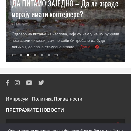
ДА ПИТАМО ЗАЈЕДНО – Да ли зграде
морају имати контејнере?
- 21/07/2025
Одговор на питање из наслова, које су нам у нашој рубрици
поставили читаоци, сам по себи би требало да буде
логичан, да свака стамбена зграда ...
Даље...
Импресум
Политика Приватности
ПРЕТРАЖИТЕ НОВОСТИ
Oва страница користи колачиће како бисмо Вам омогућили