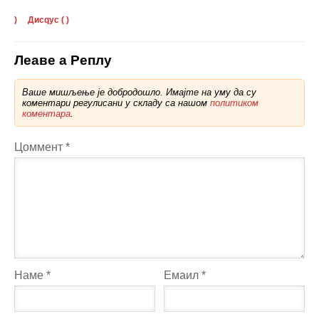
)
Дисqус (
)
Леаве а Реплy
Ваше мишљење је добродошло. Имајте на уму да су
коментари регулисани у складу са нашом
политиком
коментара
.
Цоммент
*
Наме
*
Емаил
*