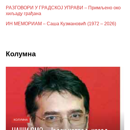
РАЗГОВОРИ У ГРАДСКОЈ УПРАВИ – Примљено око
хиљаду грађана
ИН МЕМОРИАМ – Саша Кузмановић (1972 – 2026)
Колумна
КОЛУМНА