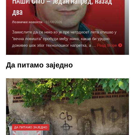
НАШИ СМО – Један напред, назад
два
Лозничке новости
- 01/08/2026
Замислите да се неко ко је пре четрдесет лета отишао у
''вечна ловишта'' пробуди међу нама, какав би уједно
доживео шок због технолошког напретка, а ...
Реад Море
Да питамо заједно
ДА ПИТАМО ЗАЈЕДНО