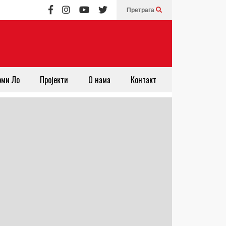
Претрага
рми Ло
Пројекти
О нама
Контакт