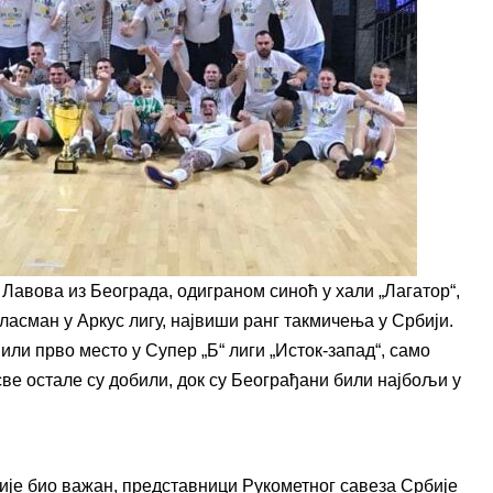
Лавова из Београда, одиграном синоћ у хали „Лагатор“,
ласман у Аркус лигу, највиши ранг такмичења у Србији.
ли прво место у Супер „Б“ лиги „Исток-запад“, само
све остале су добили, док су Београђани били најбољи у
 није био важан, представници Рукометног савеза Србије