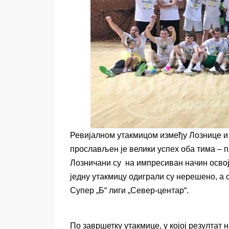
Ревијалном утакмицом између Лознице и 
прослављен је велики успех оба тима – п
Лозничани су на импресиван начин освоји
једну утакмицу одиграли су нерешено, а 
Супер „Б“ лиги „Север-центар“.
По завршетку утакмице, у којој резултат