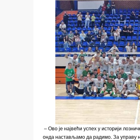
– Ово је највећи успех у историји лозни
онда настављамо да радимо. За управу н