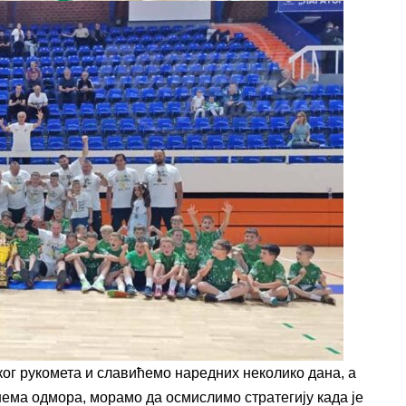
чког рукомета и славићемо наредних неколико дана, а
ема одмора, морамо да осмислимо стратегију када је