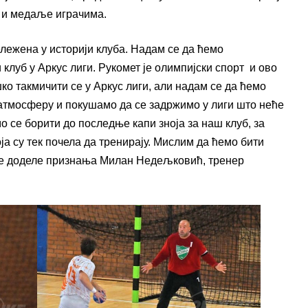
о и медаље играчима.
ележена у историји клуба. Надам се да ћемо
клуб у Аркус лиги. Рукомет је олимпијски спорт и ово
шко такмичити се у Аркус лиги, али надам се да ћемо
 атмосферу и покушамо да се задржимо у лиги што неће
о се борити до последње капи зноја за наш клуб, за
оја су тек почела да тренирају. Мислим да ћемо бити
сле доделе признања Милан Недељковић, тренер