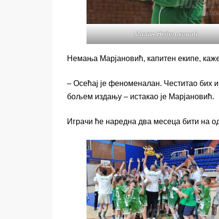
Милан Недељковић
Немања Марјановић, капитен екипе, каже
– Осећај је феноменалан. Честитао бих и
бољем издању – истакао је Марјановић.
Играчи ће наредна два месеца бити на од