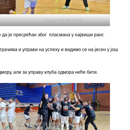
Немања Марјановић
 да је пресрећан због пласмана у највиши ранг.
грачима и управи на успеху и видимо се на јесен у још
мору, али за управу клуба одмора неће бити.