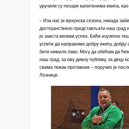
уручили су пехаре капитенима екипа, ка
– Иза нас је врхунска сезона, никада заб
достојанствено представљати наш град и 
је заиста велики успех. Биће изузетно те
успети да направимо добру екипу, добру
бити нимало лако. Могу да обећам да ћем
наш град, за ову дивну публику, за децу к
свима тежак противник – поручио је по
Лознице.