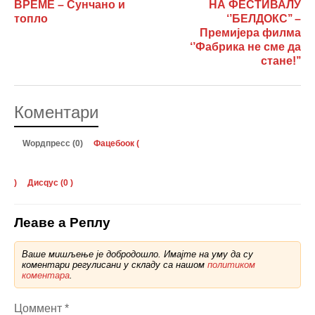
ВРЕМЕ – Сунчано и
НА ФЕСТИВАЛУ
топло
‘’БЕЛДОКС’’ –
Премијера филма
‘’Фабрика не сме да
стане!’’
Коментари
Wордпресс (0)
Фацебоок (
)
Дисqус (
0
)
Леаве а Реплy
Ваше мишљење је добродошло. Имајте на уму да су
коментари регулисани у складу са нашом
политиком
коментара
.
Цоммент
*