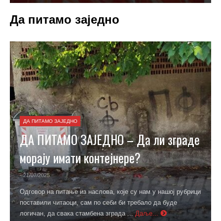
Да питамо заједно
ДА ПИТАМО ЗАЈЕДНО
ДА ПИТАМО ЗАЈЕДНО – Да ли зграде
морају имати контејнере?
- 21/07/2025
Одговор на питање из наслова, које су нам у нашој рубрици
поставили читаоци, сам по себи би требало да буде
логичан, да свака стамбена зграда ...
Даље...