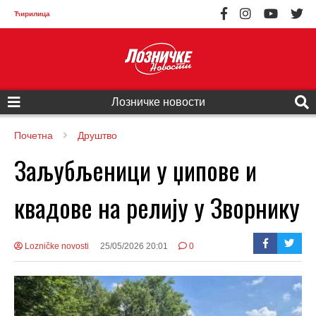
Ћирилица
Лозничке новости
Почетна
Друштво
Заљубљеници у џипове и
квадове на релију у Зворнику
Lozničke novosti
25/05/2026 20:01
0