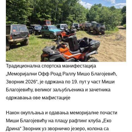
Традиционална спортска манифестација
„Меморијални Офф Роад Раллy Мишо Благојевић,
Зворник 2026“, је одржана по 19. пут у част Миши
Благојевићу, великог заљубљеника и зачетника
одржавања ове мафистације
Након окупљања и одавања меморијалне почасти
Миши Благојевићу на плацу рафтинг клуба „Еко
Дрина“ Зворник уз зворничко језеро, колона са