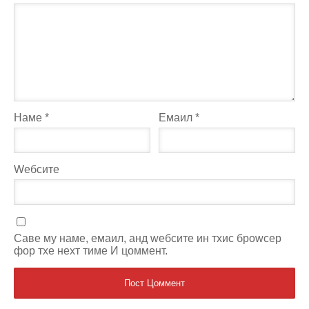
Наме
*
Емаил
*
Wебсите
Саве мy наме, емаил, анд wебсите ин тхис броwсер
фор тхе неxт тиме И цоммент.