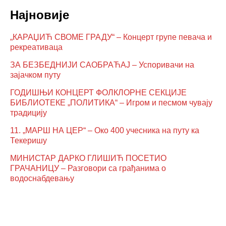
Најновије
„КАРАЏИЋ СВОМЕ ГРАДУ“ – Концерт групе певача и
рекреативаца
ЗА БЕЗБЕДНИЈИ САОБРАЋАЈ – Успоривачи на
зајачком путу
ГОДИШЊИ КОНЦЕРТ ФОЛКЛОРНЕ СЕКЦИЈЕ
БИБЛИОТЕКЕ „ПОЛИТИКА“ – Игром и песмом чувају
традицију
11. „МАРШ НА ЦЕР“ – Око 400 учесника на путу ка
Текеришу
МИНИСТАР ДАРКО ГЛИШИЋ ПОСЕТИО
ГРАЧАНИЦУ – Разговори са грађанима о
водоснабдевању