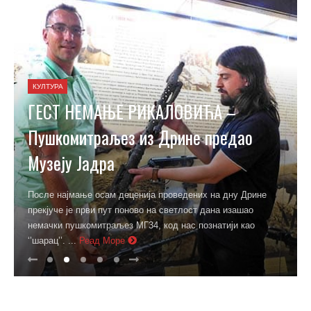
КУЛТУРА
ГЕСТ НЕМАЊЕ РИКАЛОВИЋА –
Пушкомитраљез из Дрине предао
Музеју Јадра
После најмање осам деценија проведених на дну Дрине
прекјуче је први пут поново на светлост дана изашао
немачки пушкомитраљез МГ34, код нас познатији као
‘’шарац’’. ...
Реад Море