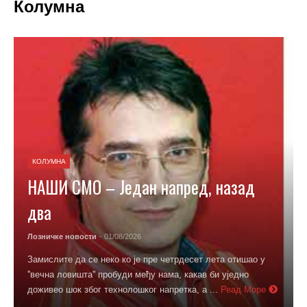
Колумна
КОЛУМНА
НАШИ СМО – Један напред, назад
два
Лозничке новости
- 01/08/2026
Замислите да се неко ко је пре четрдесет лета отишао у
''вечна ловишта'' пробуди међу нама, какав би уједно
доживео шок због технолошког напретка, а ...
Реад Море