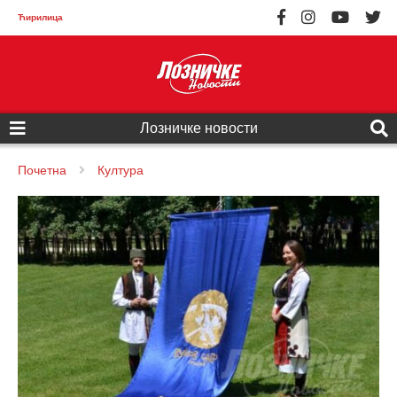
Ћирилица
Лозничке новости
Почетна
Култура