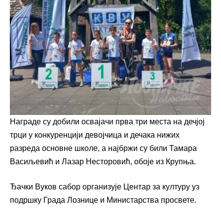
Награде су добили освајачи прва три места на дечјој
трци у конкуренцији девојчица и дечака нижих
разреда основне школе, а најбржи су били Тамара
Васиљевић и Лазар Несторовић, обоје из Крупња.
Ђачки Вуков сабор организује Центар за културу уз
подршку Града Лознице и Министарства просвете.