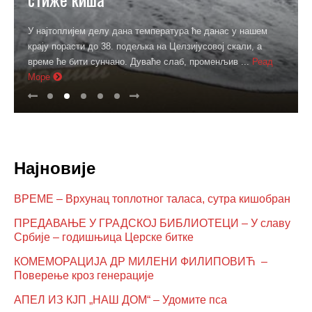
У најтоплијем делу дана температура ће данас у нашем
крају порасти до 38. подељка на Целзијусовој скали, а
време ће бити сунчано. Дуваће слаб, променљив ...
Реад
Море
Најновије
ВРЕМЕ – Врхунац топлотног таласа, сутра кишобран
ПРЕДАВАЊЕ У ГРАДСКОЈ БИБЛИОТЕЦИ – У славу
Србије – годишњица Церске битке
КОМЕМОРАЦИЈА ДР МИЛЕНИ ФИЛИПОВИЋ –
Поверење кроз генерације
АПЕЛ ИЗ КЈП „НАШ ДОМ“ – Удомите пса