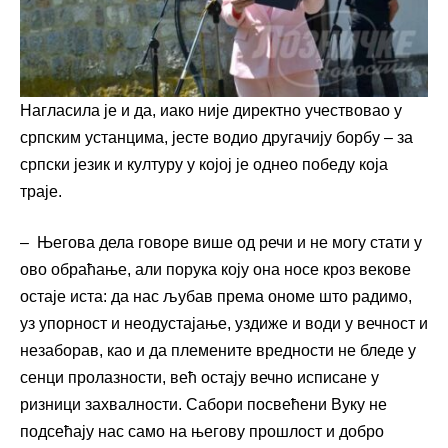
Нагласила је и да, иако није директно учествовао у
српским устанцима, јесте водио другачију борбу – за
српски језик и културу у којој је однео победу која
траје.
– Његова дела говоре више од речи и не могу стати у
ово обраћање, али порука коју она носе кроз векове
остаје иста: да нас љубав према ономе што радимо,
уз упорност и неодустајање, уздиже и води у вечност и
незаборав, као и да племените вредности не бледе у
сенци пролазности, већ остају вечно исписане у
ризници захвалности. Сабори посвећени Вуку не
подсећају нас само на његову прошлост и добро