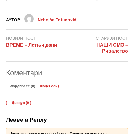
АУТОР
Nebojša Trifunović
НОВИЈИ ПОСТ
СТАРИЈИ ПОСТ
ВРЕМЕ – Летњи дани
НАШИ СМО –
Ривалство
Коментари
Wордпресс (0)
Фацебоок (
)
Дисqус (
0
)
Леаве а Реплy
Ваше мишљење је добродошло. Имајте на уму да су