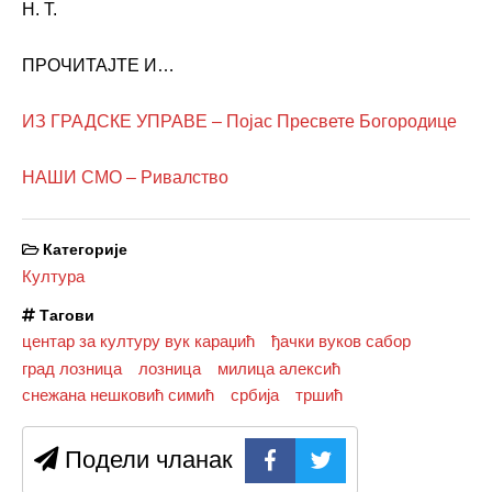
Н. Т.
ПРОЧИТАЈТЕ И…
ИЗ ГРАДСКЕ УПРАВЕ – Појас Пресвете Богородице
НАШИ СМО – Ривалство
Категорије
Култура
Тагови
центар за културу вук караџић
ђачки вуков сабор
град лозница
лозница
милица алексић
снежана нешковић симић
србија
тршић
Подели чланак