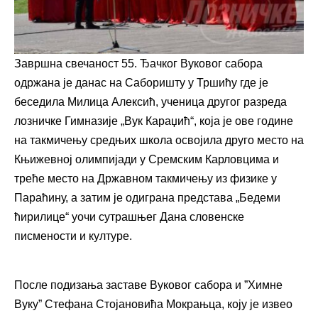
Завршна свечаност 55. Ђачког Вуковог сабора
одржана је данас на Саборишту у Тршићу где је
беседила Милица Алексић, ученица другог разреда
лозничке Гимназије „Вук Караџић“, која је ове године
на такмичењу средњих школа освојила друго место на
Књижевној олимпијади у Сремским Карловцима и
треће место на Државном такмичењу из физике у
Параћину, а затим је одиграна представа „Бедеми
ћирилице“ уочи сутрашњег Дана словенске
писмености и културе.
После подизања заставе Вуковог сабора и ”Химне
Вуку” Стефана Стојановића Мокрањца, коју је извео