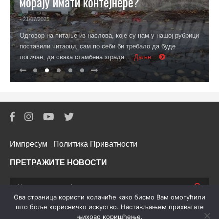
морају имати контејнере?
- 21/07/2025
Одговор на питање из наслова, које су нам у нашој рубрици
поставили читаоци, сам по себи би требало да буде
логичан, да свака стамбена зграда ...
Даље...
Импресум
Политика Приватности
ПРЕТРАЖИТЕ НОВОСТИ
Oва страница користи колачиће како бисмо Вам омогућили
што боље корисничко искуство. Настављањем прихватате
њихово коришћење.