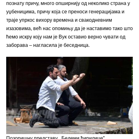
познату причу, много опширнију од неколико страна у
уџбеницима, причу која се преноси генерацијама и
траје упркос вихору времена и свакодневним
изазовима, већ нас опомињу да је наставимо тако што
ћемо искру коју нам је Вук оставио верно чувати од
заборава – нагласила је беседница.
Позоришну представу ,,Бедеми ћирилице”,