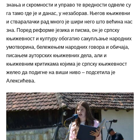
знања и скромности и управо те вредности одвеле су
га тамо где је и данас, у незаборав. Његов књижевни
и стваралачки рад много је шири него што већина нас
зна. Поред реформе језика и писма, он је српску
књижевност и културу обогатио сакупљање народних
умотворина, бележењем народних говора и обичаја,
писањем ауторских књижевних дела, али и
књижевним критикама којима је српску књижевност
желео да подигне на виши ниво – подсетила је
Алексићева.