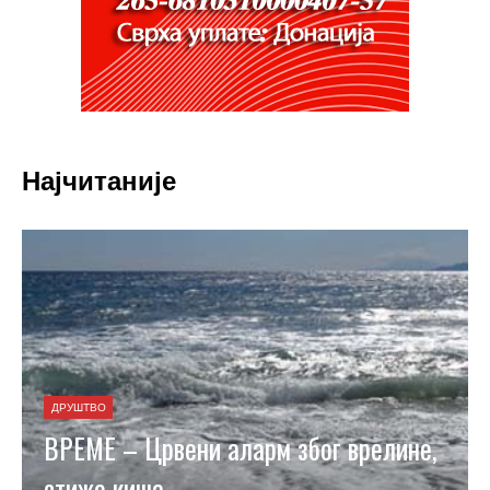
Најчитаније
ДРУШТВО
ВРЕМЕ – Црвени аларм због врелине,
стиже киша