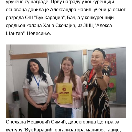
уручене су награде. Прву награду у конкуренцији
основаца добила је Александра Чавић, ученица осмог
разреда ОШ ”Вук Караџић”, Бач, а у конкуренцији
средњошколаца Хана Скочајић, из ЈШЦ ”Алекса
Шантић”, Невесиње.
Снежана Нешковић Симић, директорица Центра за
културу ”Вук Караџић, организатора манифестације,