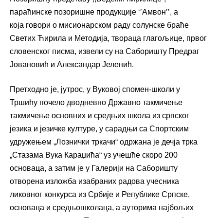
параћинске позоришне продукције ‘’Амвон’’, а
која говори о мисионарском раду солунске браће
Светих Ћирила и Методија, твораца глагољице, првог
словенског писма, извели су на Саборишту Предраг
Јовановић и Александар Јеленић.
Претходно је, јутрос, у Вуковој спомен-школи у
Тршићу почело дводневно Државно такмичење
такмичење основних и средњих школа из српског
језика и језичке културе, у сарадњи са Спортским
удружењем „Лознички тркачи“ одржана је дечја трка
„Стазама Вука Караџића“ уз учешће скоро 200
основаца, а затим је у Галерији на Саборишту
отворена изложба изабраних радова учесника
ликовног конкурса из Србије и Републике Српске,
основаца и средњошколаца, а ауторима најбољих