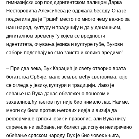
гимназијски хор под диригентском палицом Дарка
Несторовића Алексићева је одржала беседу. Она је
подсетила да је Тршић место по много чему важно за
наш народ, културу и традицију и да у данашњем,
дигиталном времену ”у којем се вредности
идентитета, очувања језика и културе губе, Вукови
сабори подсећају ко смо заиста и колико вредимо”.
– Пре два века, Вук Караџић је свету отворио врата
богатства Србије, мале земље међу световима, које
се огледа у језику, култури и традицији. Иако је
сећање на Вука данас обележено поносом и
захвалношћу, његов пут није био нимало лак. Наиме,
многи су били против његових идеја и визија да
реформише српски језик и правопис. али Вука нису
спречиле ни забране, ни болест да испуни неизречено
обећање српском народу. Вук је био човек књига,