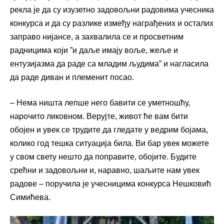
рекла је да су изузетно задовољни радовима учесника
конкурса и да су разлике између награђених и осталих
заправо нијансе, а захвалила се и просветним
радницима који ”и даље имају воље, жеље и
ентузијазма да раде са младим људима” и нагласила
да раде диван и племенит посао.
– Нема ништа лепше него бавити се уметношћу,
нарочито ликовном. Верујте, живот ће вам бити
обојен и увек се трудите да гледате у ведрим бојама,
колико год тешка ситуација била. Ви бар увек можете
у свом свету нешто да поправите, обојите. Будите
срећни и задовољни и, наравно, шаљите нам увек
радове – поручила је учесницима конкурса Нешковић
Симићева.