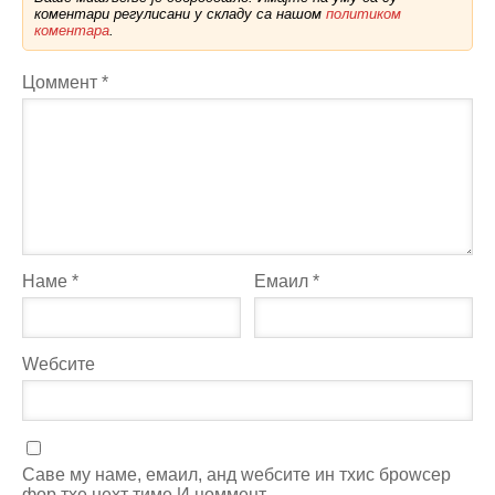
коментари регулисани у складу са нашом
политиком
коментара
.
Цоммент
*
Наме
*
Емаил
*
Wебсите
Саве мy наме, емаил, анд wебсите ин тхис броwсер
фор тхе неxт тиме И цоммент.