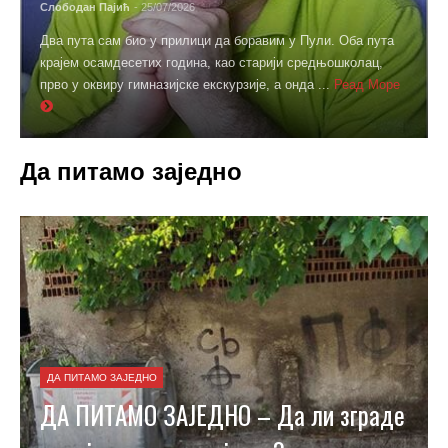
Слободан Пајић
- 25/07/2026
Два пута сам био у прилици да боравим у Пули. Оба пута
крајем осамдесетих година, као старији средњошколац,
прво у оквиру гимназијске екскурзије, а онда ...
Реад Море
Да питамо заједно
ДА ПИТАМО ЗАЈЕДНО
ДА ПИТАМО ЗАЈЕДНО – Да ли зграде