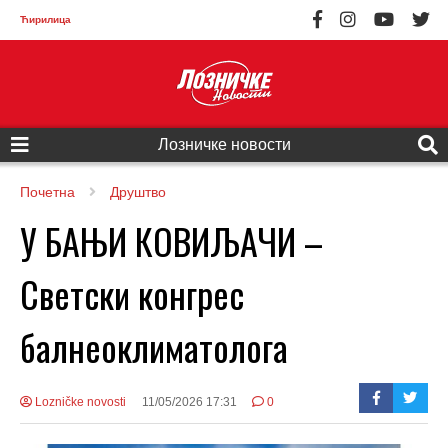
Ћирилица
Лозничке новости
Почетна
Друштво
У БАЊИ КОВИЉАЧИ –
Светски конгрес
балнеоклиматолога
Lozničke novosti
11/05/2026 17:31
0