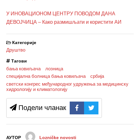
У ИНОВАЦИОНОМ ЦЕНТРУ ПОВОДОМ ДАНА
ДЕВОЈЧИЦА – Како размишљати и користити АИ
Категорије
Друштво
Тагови
бања ковиљача
лозница
специјална болница бања ковиљача
србија
светски конгрес међународног удружења за медицинску
хидрологију и климатологију
Подели чланак
АУТОР
Lozničke novosti