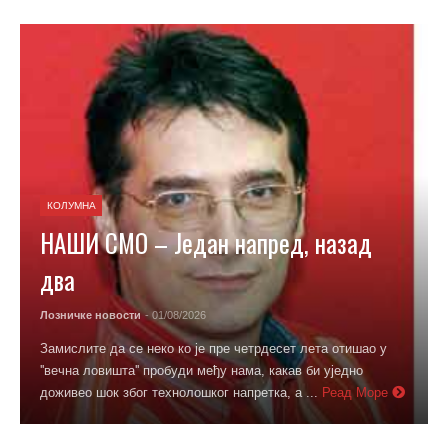
КОЛУМНА
НАШИ СМО – Један напред, назад
два
Лозничке новости
- 01/08/2026
Замислите да се неко ко је пре четрдесет лета отишао у
''вечна ловишта'' пробуди међу нама, какав би уједно
доживео шок због технолошког напретка, а ...
Реад Море