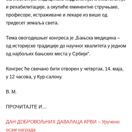
и рехабилитације, а окупиће еминентне стручњаке,
професоре, истраживаче и лекаре из више од
тридесет земаља света.
Тема овогодишњег конгреса је „Бањска медицина –
од историјске традиције до научног квалитета у једном
од најбољих бањских места у Србији“.
Конгрес ће свечано бити отворен у четвртак, 14. маја,
у 12 часова, у Кур-салону.
В. М.
ПРОЧИТАЈТЕ И…
ДАН ДОБРОВОЉНИХ ДАВАЛАЦА КРВИ – Уручено
осам награда