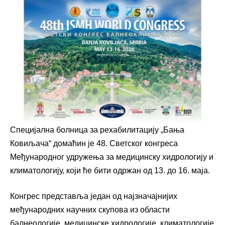
Специјална болница за рехабилитацију „Бања
Ковиљача“ домаћин је 48. Светског конгреса
Међународног удружења за медицинску хидрологију и
климатологију, који ће бити одржан од 13. до 16. маја.
Конгрес представља један од најзначајнијих
међународних научних скупова из области
балнеологије, медицинске хидрологије, климатологије