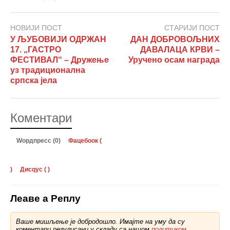
НОВИЈИ ПОСТ
СТАРИЈИ ПОСТ
У ЉУБОВИЈИ ОДРЖАН
ДАН ДОБРОВОЉНИХ
17. „ГАСТРО
ДАВАЛАЦА КРВИ –
ФЕСТИВАЛ“ – Дружење
Уручено осам награда
уз традиционална
српска јела
Коментари
Wордпресс (0)
Фацебоок (
)
Дисqус (
)
Леаве а Реплy
Ваше мишљење је добродошло. Имајте на уму да су
коментари регулисани у складу са нашом
политиком