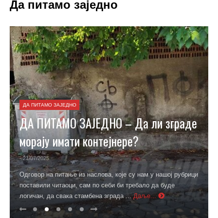
Да питамо заједно
ДА ПИТАМО ЗАЈЕДНО
ДА ПИТАМО ЗАЈЕДНО – Да ли зграде
морају имати контејнере?
- 21/07/2025
Одговор на питање из наслова, које су нам у нашој рубрици
поставили читаоци, сам по себи би требало да буде
логичан, да свака стамбена зграда ...
Даље...