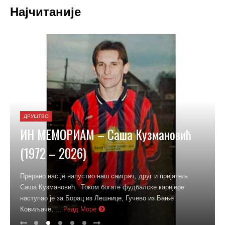
Најчитаније
ДРУШТВО
ИН МЕМОРИАМ – Саша Кузмановић
(1972 – 2026)
Прерано нас је напустио наш саиграч, друг и пријатељ
Саша Кузмановић. Током богате фудбалске каријере
наступао је за Борац из Лешнице, Гучево из Бање
Ковиљаче, ...
Реад Море