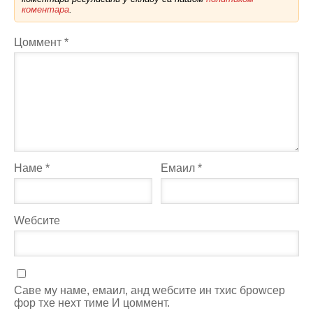
коментара
.
Цоммент
*
Наме
*
Емаил
*
Wебсите
Саве мy наме, емаил, анд wебсите ин тхис броwсер
фор тхе неxт тиме И цоммент.