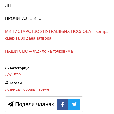
ЛН
ПРОЧИТАЈТЕ И …
МИНИСТАРСТВО УНУТРАШЊИХ ПОСЛОВА – Контра
смер за 30 дана затвора
НАШИ СМО – Лудило на точковима
Категорије
Друштво
Тагови
лозница
србија
време
Подели чланак