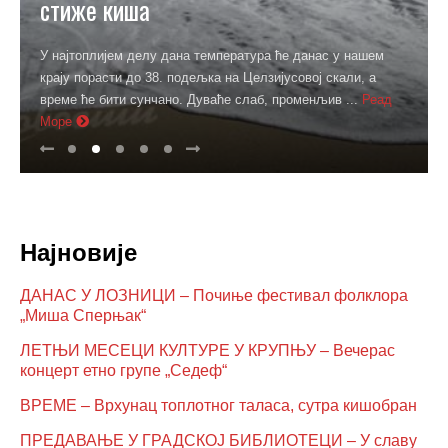
стиже киша
У најтоплијем делу дана температура ће данас у нашем
крају порасти до 38. подељка на Целзијусовој скали, а
време ће бити сунчано. Дуваће слаб, променљив ...
Реад
Море
Најновије
ДАНАС У ЛОЗНИЦИ – Почиње фестивал фолклора
„Миша Сперњак“
ЛЕТЊИ МЕСЕЦИ КУЛТУРЕ У КРУПЊУ – Вечерас
концерт етно групе „Седеф“
ВРЕМЕ – Врхунац топлотног таласа, сутра кишобран
ПРЕДАВАЊЕ У ГРАДСКОЈ БИБЛИОТЕЦИ – У славу