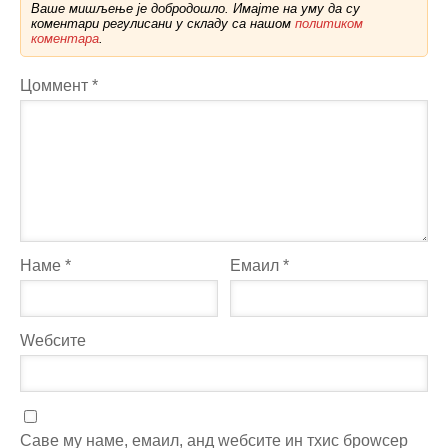
Ваше мишљење је добродошло. Имајте на уму да су
коментари регулисани у складу са нашом
политиком
коментара
.
Цоммент
*
Наме
*
Емаил
*
Wебсите
Саве мy наме, емаил, анд wебсите ин тхис броwсер