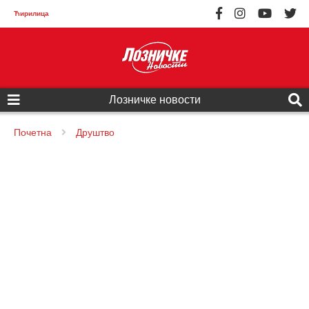
Ћирилица
Лозничке новости
Почетна
Друштво