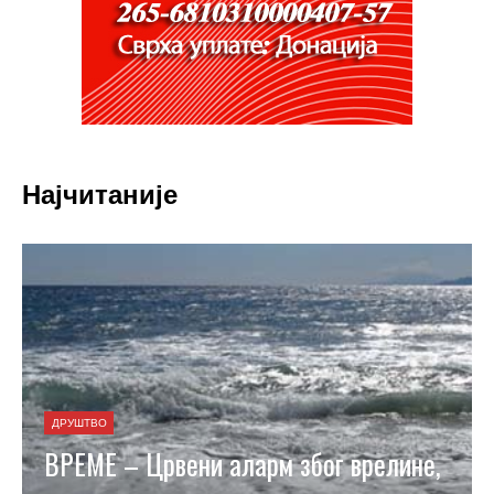
Најчитаније
ДРУШТВО
ВРЕМЕ – Црвени аларм због врелине,