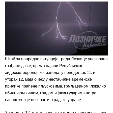
Штаб за ванредне ситуације града Лознице упозорава
грађане да се, према најави Републичког
хидрометеоролошког завода, у понедељак 11. и
уторак 12. маја очекују нестабилне временске
прилике праћене пљусковима, грмљавином, локално
обилнијом кишом, градом и јаким ударима ветра,
саопштено је вечерас из градске управе.
За уторак, 12. мај, наранџасти метеоаларм проглашен