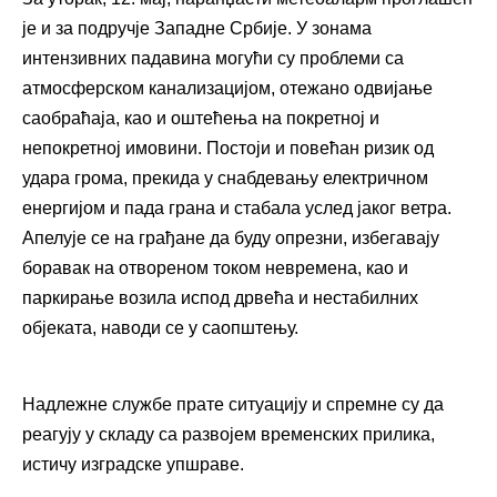
је и за подручје Западне Србије. У зонама
интензивних падавина могући су проблеми са
атмосферском канализацијом, отежано одвијање
саобраћаја, као и оштећења на покретној и
непокретној имовини. Постоји и повећан ризик од
удара грома, прекида у снабдевању електричном
енергијом и пада грана и стабала услед јаког ветра.
Апелује се на грађане да буду опрезни, избегавају
боравак на отвореном током невремена, као и
паркирање возила испод дрвећа и нестабилних
објеката, наводи се у саопштењу.
Надлежне службе прате ситуацију и спремне су да
реагују у складу са развојем временских прилика,
истичу изградске упшраве.