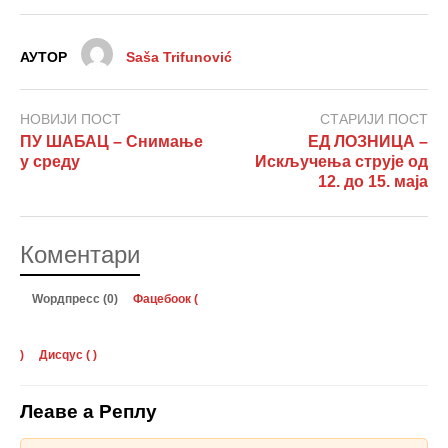
АУТОР
Saša Trifunović
НОВИЈИ ПОСТ
СТАРИЈИ ПОСТ
ПУ ШАБАЦ – Снимање
ЕД ЛОЗНИЦА –
у среду
Искључења струје од
12. до 15. маја
Коментари
Wордпресс (0)
Фацебоок (
)
Дисqус (
)
Леаве а Реплy