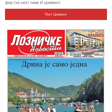
фор тхе неxт тиме И цоммент.