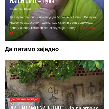
НАШИ СМО – Пула
Слободан Пајић
- 25/07/2026
Два пута сам био у прилици да боравим у Пули. Оба пута
крајем осамдесетих година, као старији средњошколац,
прво у оквиру гимназијске екскурзије, а онда ...
Реад Море
Да питамо заједно
ДА ПИТАМО ЗАЈЕДНО
ДА ПИТАМО ЗАЈЕДНО – Да ли зграде