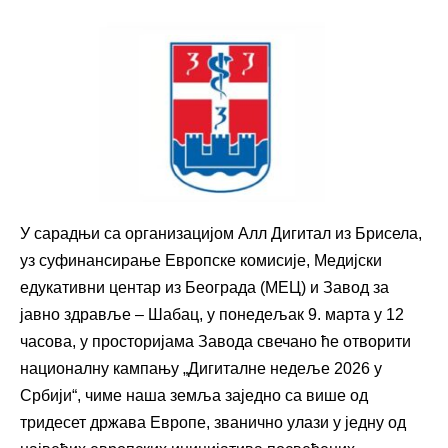
У сарадњи са организацијом Алл Дигитал из Брисела,
уз суфинансирање Европске комисије, Медијски
едукативни центар из Београда (МЕЦ) и Завод за
јавно здравље – Шабац, у понедељак 9. марта у 12
часова,
у просторијама Завода свечано ће отворити
националну кампању „Дигиталне недеље 2026 у
Србији“, чиме наша земља заједно са више од
тридесет држава Европе, званично улази у једну од