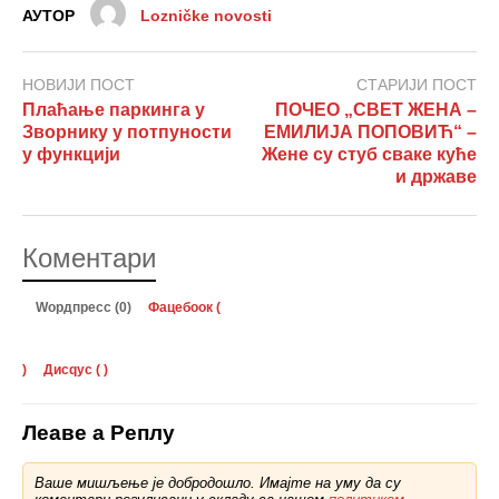
АУТОР
Lozničke novosti
НОВИЈИ ПОСТ
СТАРИЈИ ПОСТ
Плаћање паркинга у
ПОЧЕО „СВЕТ ЖЕНА –
Зворнику у потпуности
ЕМИЛИЈА ПОПОВИЋ“ –
у функцији
Жене су стуб сваке куће
и државе
Коментари
Wордпресс (0)
Фацебоок (
)
Дисqус (
)
Леаве а Реплy
Ваше мишљење је добродошло. Имајте на уму да су