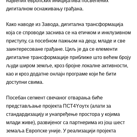
највећих европских иницијатива посвећених
дигиталном оснаживању грађана.
Како наводе из Завода, дигитална трансформација
која се спроводи заснива се на етичком и инклузивном
приступу, са посебном пажњом на децу, младе и све
заинтересоване грађане. Циљ је да се елементи
дигиталне трансформације приближе што већем броју
људи широм земље, кроз бројне локалне активности,
као и кроз додатне онлајн програме који ће бити
доступни свима.
Посебан сегмент свечаног отварања биће
представљање пројекта ПСТ4Yоутх (алати за
стандардизацију и унапређење простора у којима
млади живе), развијеног са партнерима из још шест
земаља Европске уније. У реализацији пројекта