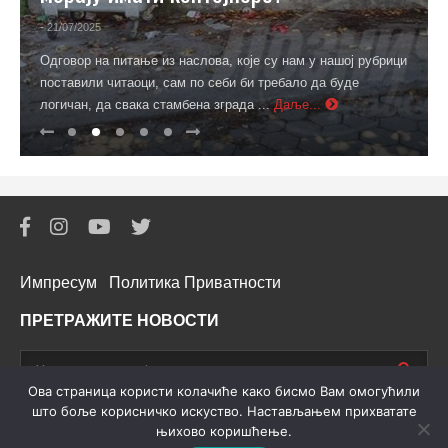
- 21/07/2025
Одговор на питање из наслова, које су нам у нашој рубрици
поставили читаоци, сам по себи би требало да буде
логичан, да свака стамбена зграда ...
Даље...
Импресум
Политика Приватности
ПРЕТРАЖИТЕ НОВОСТИ
Oва страница користи колачиће како бисмо Вам омогућили
што боље корисничко искуство. Настављањем прихватате
њихово коришћење.