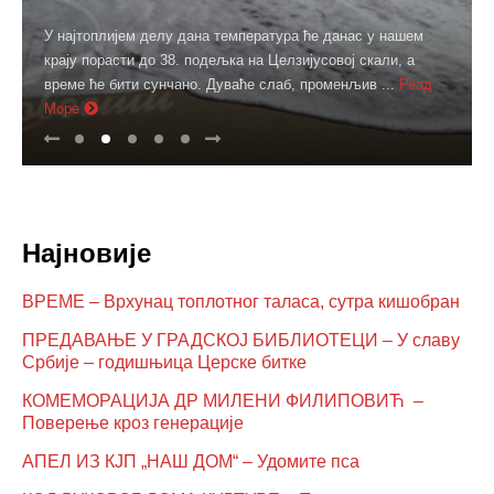
У најтоплијем делу дана температура ће данас у нашем
крају порасти до 38. подељка на Целзијусовој скали, а
време ће бити сунчано. Дуваће слаб, променљив ...
Реад
Море
Најновије
ВРЕМЕ – Врхунац топлотног таласа, сутра кишобран
ПРЕДАВАЊЕ У ГРАДСКОЈ БИБЛИОТЕЦИ – У славу
Србије – годишњица Церске битке
КОМЕМОРАЦИЈА ДР МИЛЕНИ ФИЛИПОВИЋ –
Поверење кроз генерације
АПЕЛ ИЗ КЈП „НАШ ДОМ“ – Удомите пса