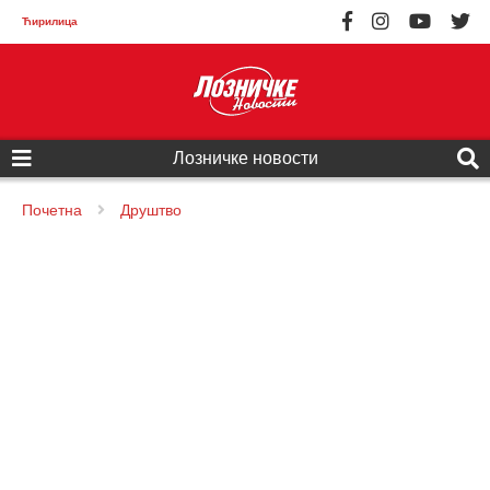
Ћирилица
Лозничке новости
Почетна
Друштво