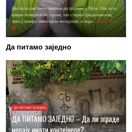
Два пута сам био у прилици да боравим у Пули. Оба пута
крајем осамдесетих година, као старији средњошколац,
прво у оквиру гимназијске екскурзије, а онда ...
Реад Море
Да питамо заједно
ДА ПИТАМО ЗАЈЕДНО
ДА ПИТАМО ЗАЈЕДНО – Да ли зграде
морају имати контејнере?