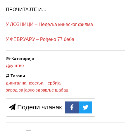
ПРОЧИТАЈТЕ И…
У ЛОЗНИЦИ – Недеља кинеског филма
У ФЕБРУАРУ – Рођено 77 беба
Категорије
Друштво
Тагови
дигитална несеља
србија
завод за јавно здравље шабац
Подели чланак