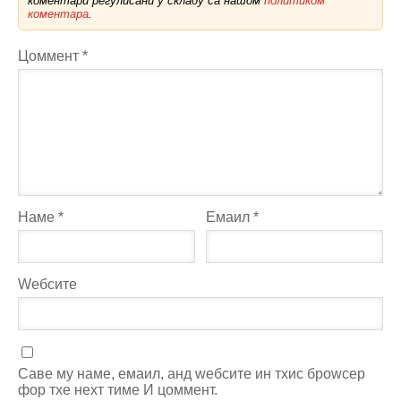
коментари регулисани у складу са нашом
политиком
коментара
.
Цоммент
*
Наме
*
Емаил
*
Wебсите
Саве мy наме, емаил, анд wебсите ин тхис броwсер
фор тхе неxт тиме И цоммент.