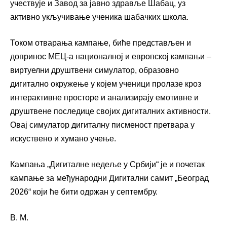
учествује и Завод за јавно здравље Шабац, уз
активно укључивање ученика шабачких школа.
Током отварања кампање, биће представљен и
допринос МЕЦ-а националној и европској кампањи –
виртуелни друштвени симулатор, образовно
дигитално окружење у којем ученици пролазе кроз
интерактивне просторе и анализирају емотивне и
друштвене последице својих дигиталних активности.
Овај симулатор дигиталну писменост претвара у
искуствено и хумано учење.
Кампања „Дигиталне недеље у Србији“ је и почетак
кампање за међународни Дигитални самит „Београд
2026“ који ће бити одржан у септембру.
В. М.