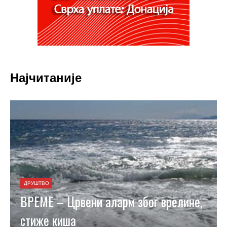
Најчитаније
ДРУШТВО
ВРЕМЕ – Црвени аларм због врелине,
стиже киша