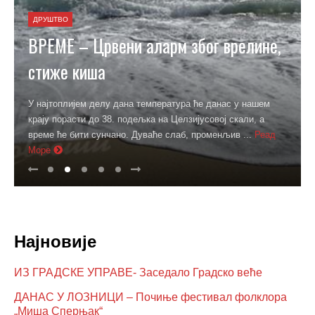
ДРУШТВО
ВРЕМЕ – Црвени аларм због врелине,
стиже киша
У најтоплијем делу дана температура ће данас у нашем
крају порасти до 38. подељка на Целзијусовој скали, а
време ће бити сунчано. Дуваће слаб, променљив ...
Реад
Море
Најновије
ИЗ ГРАДСКЕ УПРАВЕ- Заседало Градско веће
ДАНАС У ЛОЗНИЦИ – Почиње фестивал фолклора
„Миша Сперњак“