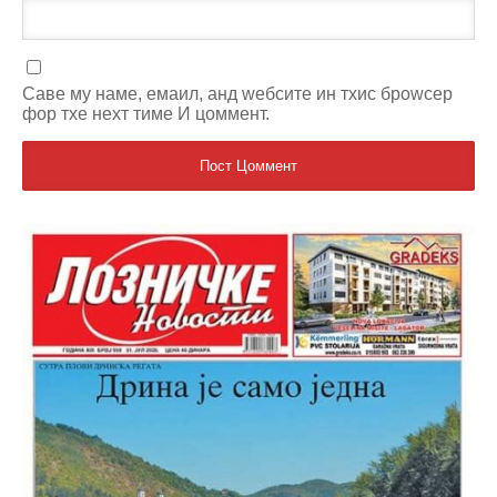
Саве мy наме, емаил, анд wебсите ин тхис броwсер
фор тхе неxт тиме И цоммент.