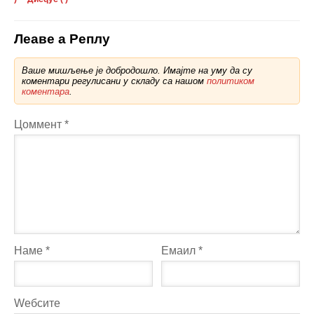
Леаве а Реплy
Ваше мишљење је добродошло. Имајте на уму да су
коментари регулисани у складу са нашом
политиком
коментара
.
Цоммент
*
Наме
*
Емаил
*
Wебсите