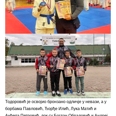
Тодоровић је освојио бронзано одличје у невази, а у
борбама Павловић, Ђорђе Илић, Лука Матић и
Анђела Петровић, док су Богдан Обрадовић и Андреј