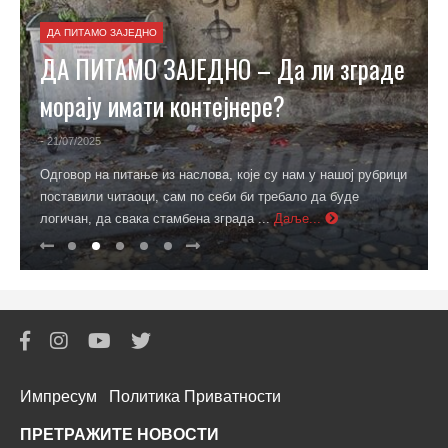
ДА ПИТАМО ЗАЈЕДНО
ДА ПИТАМО ЗАЈЕДНО – Да ли зграде
морају имати контејнере?
- 21/07/2025
Одговор на питање из наслова, које су нам у нашој рубрици
поставили читаоци, сам по себи би требало да буде
логичан, да свака стамбена зграда ...
Даље...
Импресум
Политика Приватности
ПРЕТРАЖИТЕ НОВОСТИ