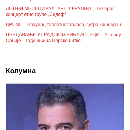
ЛЕТЊИ МЕСЕЦИ КУЛТУРЕ У КРУПЊУ – Вечерас
концерт етно групе „Седеф“
ВРЕМЕ – Врхунац топлотног таласа, сутра кишобран
ПРЕДАВАЊЕ У ГРАДСКОЈ БИБЛИОТЕЦИ – У славу
Србије – годишњица Церске битке
Колумна