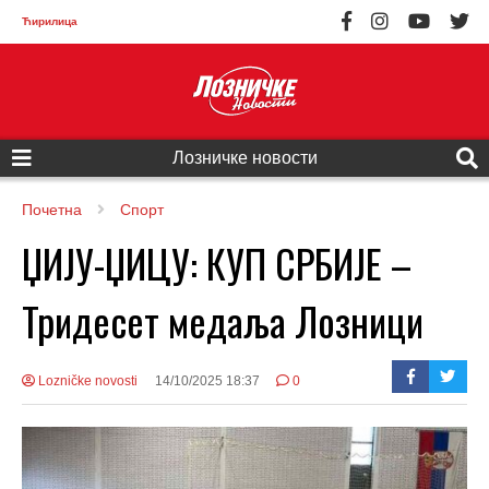
Ћирилица
Лозничке новости
Почетна
Спорт
ЏИЈУ-ЏИЦУ: КУП СРБИЈЕ –
Тридесет медаља Лозници
Lozničke novosti
14/10/2025 18:37
0