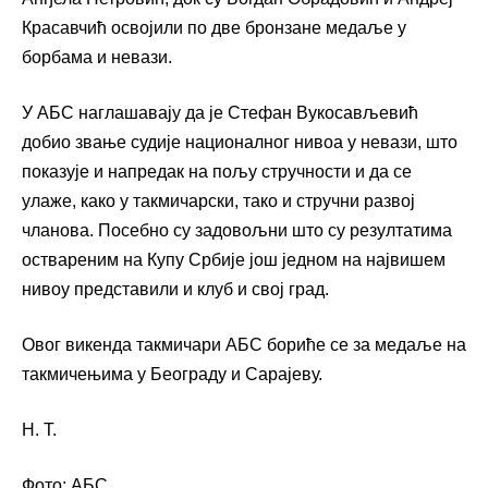
Красавчић освојили по две бронзане медаље у
борбама и невази.
У АБС наглашавају да је Стефан Вукосављевић
добио звање судије националног нивоа у невази, што
показује и напредак на пољу стручности и да се
улаже, како у такмичарски, тако и стручни развој
чланова. Посебно су задовољни што су резултатима
оствареним на Купу Србије још једном на највишем
нивоу представили и клуб и свој град.
Овог викенда такмичари АБС бориће се за медаље на
такмичењима у Београду и Сарајеву.
Н. Т.
Фото: АБС