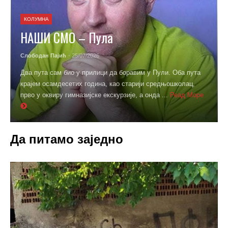
КОЛУМНА
НАШИ СМО – Пула
Слободан Пајић
- 25/07/2026
Два пута сам био у прилици да боравим у Пули. Оба пута
крајем осамдесетих година, као старији средњошколац,
прво у оквиру гимназијске екскурзије, а онда ...
Реад Море
Да питамо заједно