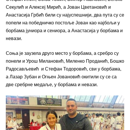
Секулић и Алексеј Мирић, а Јован Цветановић и
Анастасија Грбић били су најуспешнији, два пута су се
попели на победничко постоље Јован као најбољи у
борбама јуниора и сениора, а Анастасија у борбама и
невази.
Соња је заузела друго место у борбама, а сребро су
понели и Урош Милановић, Миленко Проданић, Бошко
Радосављевић и Стефан Тодоровић, сви у борбама,
а Лазар Зубан и Огњен Јовановић окитили су се са
две сребрне медаље, у борбама и невази.