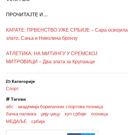
ПРОЧИТАЈТЕ И…
КАРАТЕ: ПРВЕНСТВО УЖЕ СРБИЈЕ – Сара освојила
злато, Сања и Николина бронзу
АТЛЕТИКА: НА МИТИНГУ У СРЕМСКОЈ
МИТРОВИЦИ – Два злата за Крупањце
Категорије
Спорт
Тагови
абс
академија борилачких спортова лозница
бачка паланка
џију-џицу
куп србије
лозница
МЕДАЉЕ
србија