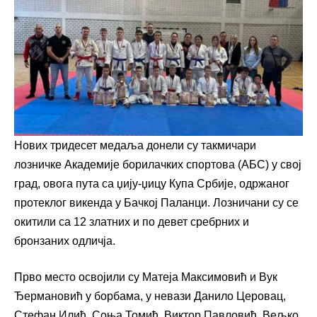
Нових тридесет медаља донели су такмичари
лозничке Академије борилачких спортова (АБС) у свој
град, овога пута са џију-џицу Купа Србије, одржаног
протеклог викенда у Бачкој Паланци. Лозничани су се
окитили са 12 златних и по девет сребрних и
бронзаних одличја.
Прво место освојили су Матеја Максимовић и Вук
Ђермановић у борбама, у невази Данило Церовац,
Стефан Илић, Соња Томић, Виктор Павловић, Вељко