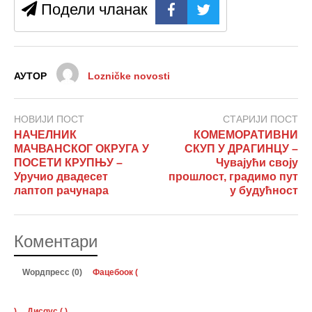
Подели чланак
АУТОР
Lozničke novosti
НОВИЈИ ПОСТ
СТАРИЈИ ПОСТ
НАЧЕЛНИК
КОМЕМОРАТИВНИ
МАЧВАНСКОГ ОКРУГА У
СКУП У ДРАГИНЦУ –
ПОСЕТИ КРУПЊУ –
Чувајући своју
Уручио двадесет
прошлост, градимо пут
лаптоп рачунара
у будућност
Коментари
Wордпресс (0)
Фацебоок (
)
Дисqус (
)