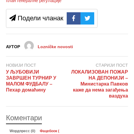
план генералне регулације
Подели чланак
АУТОР
Lozničke novosti
НОВИЈИ ПОСТ
СТАРИЈИ ПОСТ
У ЉУБОВИЈИ
ЛОКАЛИЗОВАН ПОЖАР
ЗАВРШЕН ТУРНИР У
НА ДЕПОНИЈИ –
МАЛОМ ФУДБАЛУ –
Министарка Павков
Пехар домаћину
каже да нема загађења
ваздуха
Коментари
Wордпресс (0)
Фацебоок (