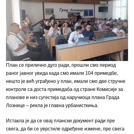
План се прилично дуго ради, прошли смо период
раног јавног увида када смо имали 104 примедбе,
нешто је већ уграђено у план, имали смо две стручне
контроле са доста примедаба од стране Комисије за
планове и низ сугестија од наручиоца плана Града
Лознице – рекла је главна урбанисткиња.
Истакла је да се овај плански документ ради пре
свега, да би се уврстиле одређене измене, пре свега