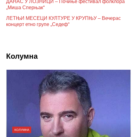
ДАНАС У ЛОЗНИЦИ – Почиње фестивал фолклора
„Миша Сперњак“
ЛЕТЊИ МЕСЕЦИ КУЛТУРЕ У КРУПЊУ – Вечерас
концерт етно групе „Седеф“
Колумна
КОЛУМНА