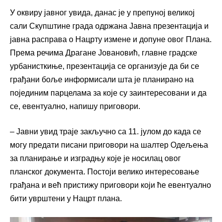
У оквиру јавног увида, данас је у препуној великој
сали Скупштине града одржана Јавна презентација и
јавна расправа о Нацрту измене и допуне овог Плана.
Према речима Драгане Јовановић, главне градске
урбанисткиње, презентација се организује да би се
грађани боље информисали шта је планирано на
појединим парцелама за које су заинтересовани и да
се, евентуално, напишу приговори.
– Јавни увид траје закључно са 11. јулом до када се
могу предати писани приговори на шалтер Одељења
за планирање и изградњу које је носилац овог
планског документа. Постоји велико интересовање
грађана и већ пристижу приговори који ће евентуално
бити уврштени у Нацрт плана.