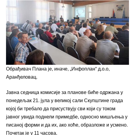
Обрађивач Плана је, иначе, „Инфоплан“ д.о.о,
Аранђеловац.
Јавна седница комисије за планове биће одржана у
понедељак 21. јула у великој сали Скупштине града
којој би требало да присуствују сви који су током
јавног увида поднели примедбе, односно мишљења у
писаној форми и да их, ако хоће, образложе и усмено.
Почетак је у 11 часова.