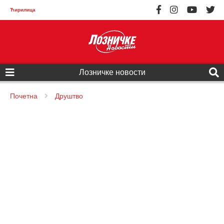
Ћирилица
Лозничке новости
Почетна
Друштво