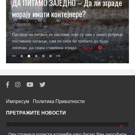
ДА ПИТАМО ЗАЈЕДНО – Да ли зграде
морају имати контејнере?
- 21/07/2025
Одговор на питање из наслова, које су нам у нашој рубрици
поставили читаоци, сам по себи би требало да буде
логичан, да свака стамбена зграда ...
Даље...
Импресум
Политика Приватности
ПРЕТРАЖИТЕ НОВОСТИ
Oва страница користи колачиће како бисмо Вам омогућили