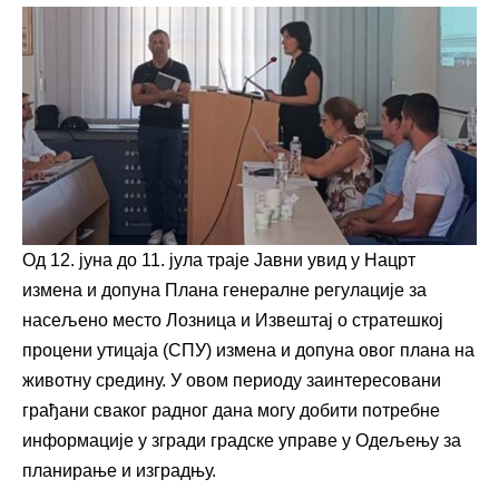
Од 12. јуна до 11. јула траје Јавни увид у Нацрт
измена и допуна Плана генералне регулације за
насељено место Лозница и Извештај о стратешкој
процени утицаја (СПУ) измена и допуна овог плана на
животну средину. У овом периоду заинтересовани
грађани сваког радног дана могу добити потребне
информације у згради градске управе у Одељењу за
планирање и изградњу.