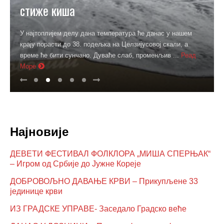
стиже киша
У најтоплијем делу дана температура ће данас у нашем
крају порасти до 38. подељка на Целзијусовој скали, а
време ће бити сунчано. Дуваће слаб, променљив ...
Реад
Море
Најновије
ДЕВЕТИ ФЕСТИВАЛ ФОЛКЛОРА „МИША СПЕРЊАК“
– Игром од Србије до Јужне Кореје
ДОБРОВОЉНО ДАВАЊЕ КРВИ – Прикупљене 33
јединице крви
ИЗ ГРАДСКЕ УПРАВЕ- Заседало Градско веће