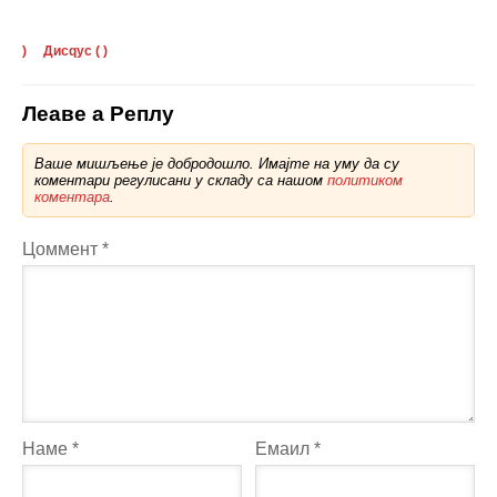
)
Дисqус (
)
Леаве а Реплy
Ваше мишљење је добродошло. Имајте на уму да су
коментари регулисани у складу са нашом
политиком
коментара
.
Цоммент
*
Наме
*
Емаил
*