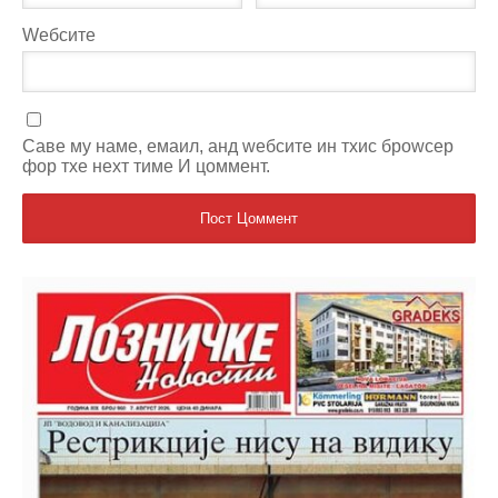
Wебсите
Саве мy наме, емаил, анд wебсите ин тхис броwсер
фор тхе неxт тиме И цоммент.