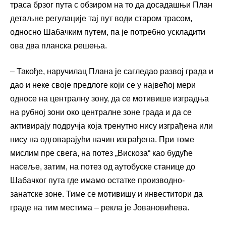
траса брзог пута с обзиром на то да досадашњи План
детаљне регулације тај пут води старом трасом,
односно Шабачким путем, па је потребно ускладити
ова два планска решења.
– Такође, наручилац Плана је сагледао развој града и
дао и неке своје предлоге који се у највећој мери
односе на централну зону, да се мотивише изградња
на рубној зони око централне зоне града и да се
активирају подручја која тренутно нису изграђена или
нису на одговарајући начин изграђена. При томе
мислим пре свега, на потез „Вискоза“ као будуће
насеље, затим, на потез од аутобуске станице до
Шабачког пута где имамо остатке производно-
занатске зоне. Тиме се мотивишу и инвеститори да
граде на тим местима – рекла је Јовановићева.