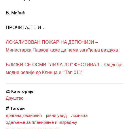
В. Мићи
ћ
ПРОЧИТАЈТЕ И…
ЛОКАЛИЗОВАН ПОЖАР НА ДЕПОНИЈИ –
Министарка Павков каже да нема загађења ваздуха
БЛИЖИ СЕ ОСМИ ’’ЛИЛА-ЛО’’ ФЕСТИВАЛ – Од дечје
модне ревије до Клинца и ’’Тап 011’’
Категорије
Друштво
Тагови
драгана јовановић
јавни увид
лозница
одељење за планирање и изградњу