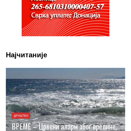
Најчитаније
ДРУШТВО
ВРЕМЕ – Црвени аларм због врелине,