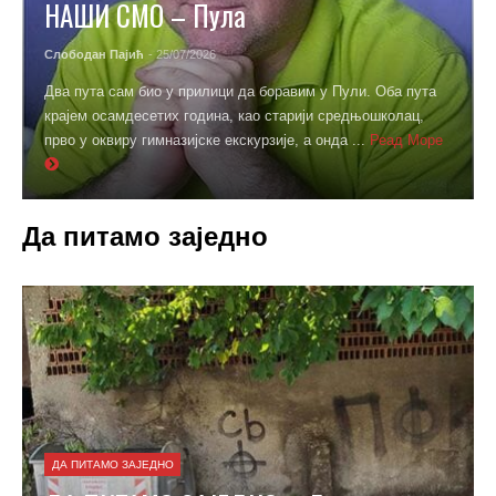
НАШИ СМО – Пула
Слободан Пајић
- 25/07/2026
Два пута сам био у прилици да боравим у Пули. Оба пута
крајем осамдесетих година, као старији средњошколац,
прво у оквиру гимназијске екскурзије, а онда ...
Реад Море
Да питамо заједно
ДА ПИТАМО ЗАЈЕДНО