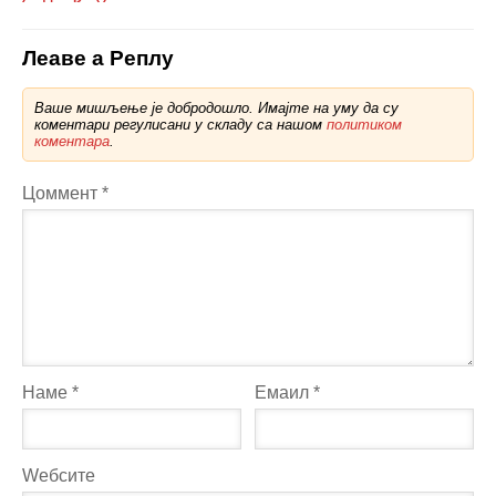
Леаве а Реплy
Ваше мишљење је добродошло. Имајте на уму да су
коментари регулисани у складу са нашом
политиком
коментара
.
Цоммент
*
Наме
*
Емаил
*
Wебсите