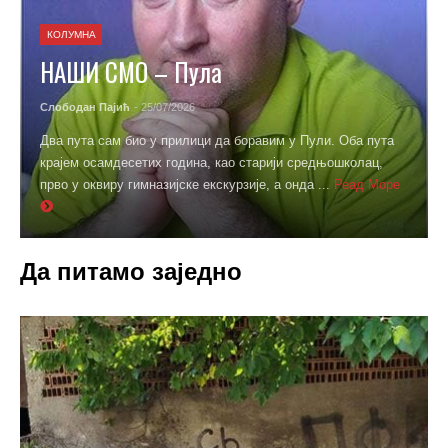
КОЛУМНА
НАШИ СМО – Пула
Слободан Пајић
- 25/07/2026
Два пута сам био у прилици да боравим у Пули. Оба пута
крајем осамдесетих година, као старији средњошколац,
прво у оквиру гимназијске екскурзије, а онда ...
Реад Море
Да питамо заједно