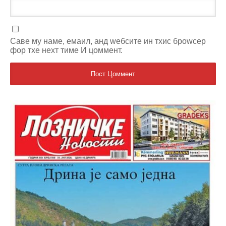
Саве мy наме, емаил, анд wебсите ин тхис броwсер
фор тхе неxт тиме И цоммент.