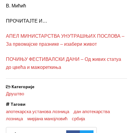
В. Мићић
ПРОЧИТАЈТЕ И…
АПЕЛ МИНИСТАРСТВА УНУТРАШЊИХ ПОСЛОВА –
За првомајске празнике – изабери живот
ПОЧИЊУ ФЕСТИВАЛСКИ ДАНИ – Од живих статуа
до цвећа и мажореткиња
Категорије
Друштво
Тагови
апотекарска установа лозница
дан апотекарства
лозница
мирјана манојловић
србија