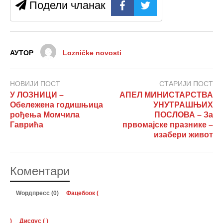
Подели чланак
АУТОР
Lozničke novosti
НОВИЈИ ПОСТ
СТАРИЈИ ПОСТ
У ЛОЗНИЦИ –
АПЕЛ МИНИСТАРСТВА
Обележена годишњица
УНУТРАШЊИХ
рођења Момчила
ПОСЛОВА – За
Гаврића
првомајске празнике –
изабери живот
Коментари
Wордпресс (0)
Фацебоок (
)
Дисqус (
)