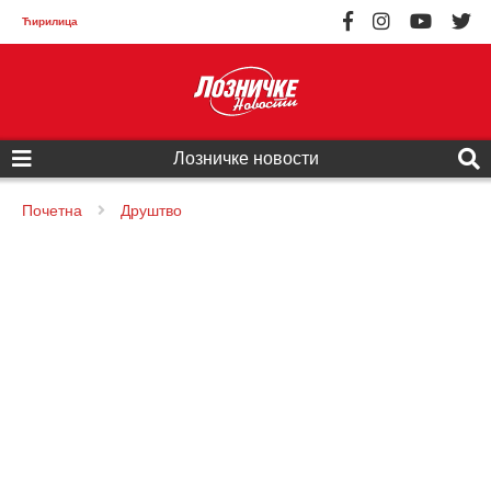
Ћирилица
Лозничке новости
Почетна
Друштво