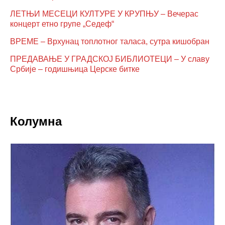
ЛЕТЊИ МЕСЕЦИ КУЛТУРЕ У КРУПЊУ – Вечерас
концерт етно групе „Седеф“
ВРЕМЕ – Врхунац топлотног таласа, сутра кишобран
ПРЕДАВАЊЕ У ГРАДСКОЈ БИБЛИОТЕЦИ – У славу
Србије – годишњица Церске битке
Колумна