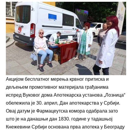
Акцијом бесплатног мерења крвног притиска и
дељењем промотивног материјала грађанима
испред Вуковог дома Апотекарска установа „Лозница“
обележила је 30. април, Дан апотекарства у Србији.
Овај датум је Фармацеутска комора одабрала зато
што је на данашњи дан 1830. године у тадашњој
Кнежевини Србији основана прва апотека у Београду