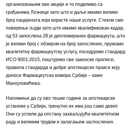
организовањем ове акције и то поделимо са
грађанима Лознице зато што и даље имамо велики
број пацијената који користе наше услуге. Стекли смо
поверење људи зато што имамо квалификован кадар,
од 53 запослена 28 је дипломираних фармацеута, што
је велики број с обзиром на број запослених, пружамо
квалитетну фармацеутску услугу, поседујемо стандард
ИСО 9001:2015, поштујемо све законске прописе,
правила стандарда и добре апотекарске праксе коју
доноси Фармацеутска комора Србије – каже
Манојловићева.
Напомиње да су ово тешке године за апотекарске
установе у Србији, тренутно их има још само девет.
Они су успели да опстану захваљујући квалитетном
раду и великим трудом и залагањем заспослених.