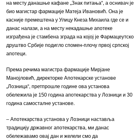
на месту данашње кафане „Знак питања“, а оснивач је
био магистар фармације Матеја Ивановић. Она је
касније премештена у Улицу Кнеза Михаила где се и
данас налази, а на месту некадашње апотеке
изграђена је стамбена зграда на којој је Фармацеутско
друштво Србије подигло спомен-плочу првој српској
апотеци.
Према речима магистра фармације Мирјане
Манојловић, директорке Апотекарске установе
„Лозница“, претпрошле године ова установа
обележила је 150 година апотекарства у Лозници и 30
година самосталне установе.
– Апотекарства установа у Лозници наставља
традицију државног апотекарства, ми данас
обележавамо овај дан и желели смо да