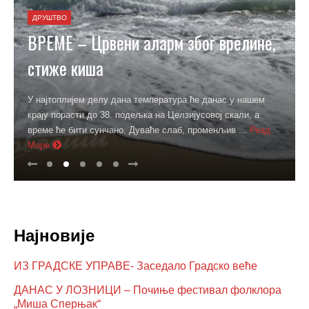
ДРУШТВО
ВРЕМЕ – Црвени аларм због врелине,
стиже киша
У најтоплијем делу дана температура ће данас у нашем
крају порасти до 38. подељка на Целзијусовој скали, а
време ће бити сунчано. Дуваће слаб, променљив ...
Реад
Море
Најновије
ИЗ ГРАДСКЕ УПРАВЕ- Заседало Градско веће
ДАНАС У ЛОЗНИЦИ – Почиње фестивал фолклора
„Миша Сперњак“