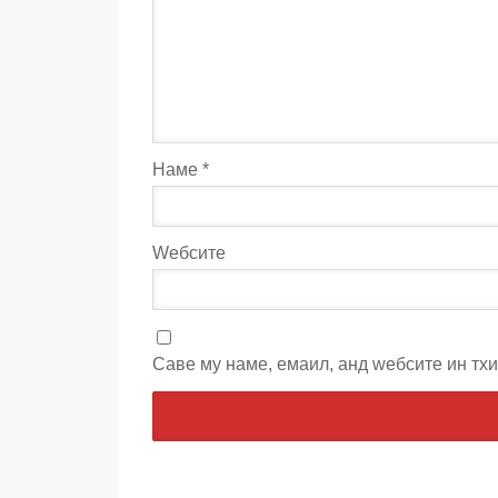
Наме
*
Wебсите
Саве мy наме, емаил, анд wебсите ин тх