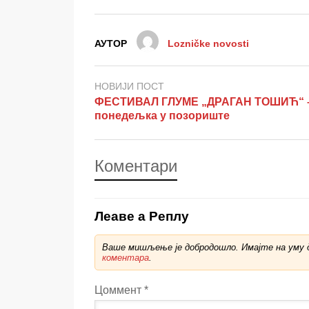
АУТОР
Lozničke novosti
НОВИЈИ ПОСТ
ФЕСТИВАЛ ГЛУМЕ „ДРАГАН ТОШИЋ“ 
понедељка у позориште
Коментари
Леаве а Реплy
Ваше мишљење је добродошло. Имајте на уму д
коментара
.
Цоммент
*