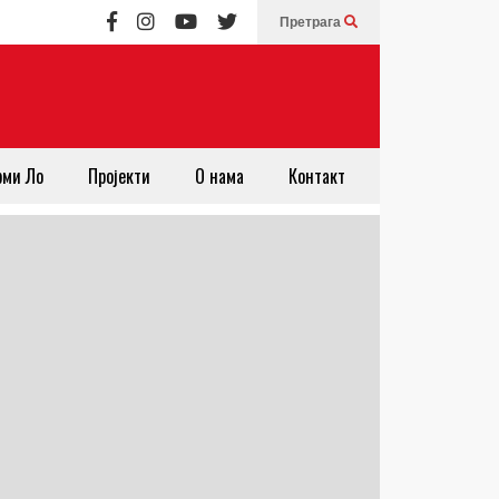
Претрага
рми Ло
Пројекти
О нама
Контакт