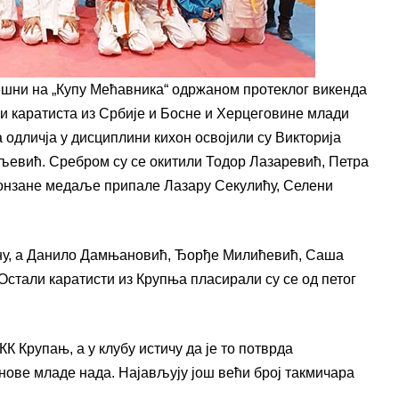
ешни на „Купу Мећавника“ одржаном протеклог викенда
ији каратиста из Србије и Босне и Херцеговине млади
 одличја у дисциплини кихон освојили су Викторија
евић. Сребром су се окитили Тодор Лазаревић, Петра
онзане медаље припале Лазару Секулићу, Селени
рну, а Данило Дамњановић, Ђорђе Милићевић, Саша
стали каратисти из Крупња пласирали су се од петог
К Крупањ, а у клубу истичу да је то потврда
 нове младе нада. Најављују још већи број такмичара