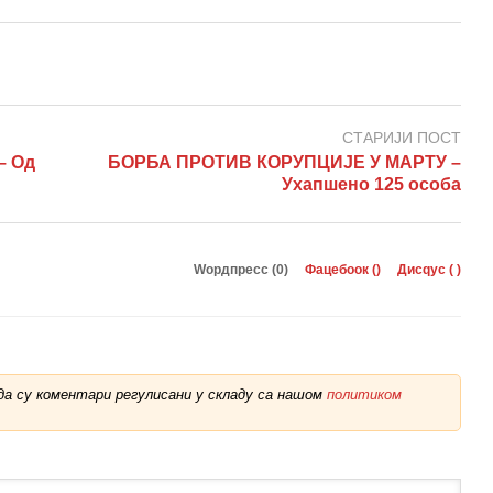
СТАРИЈИ ПОСТ
– Од
БОРБА ПРОТИВ КОРУПЦИЈЕ У МАРТУ –
Ухапшено 125 особа
Wордпресс (0)
Фацебоок (
)
Дисqус (
)
а су коментари регулисани у складу са нашом
политиком