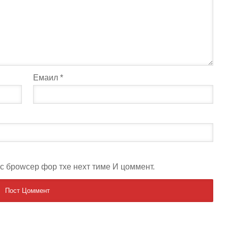
Емаил
*
ис броwсер фор тхе неxт тиме И цоммент.