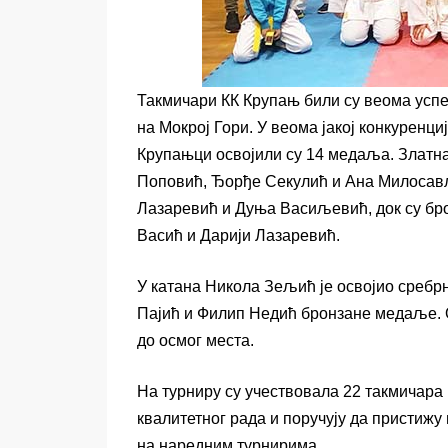
Такмичари КК Крупањ били су веома усп
на Мокрој Гори. У веома јакој конкуренц
Крупањци освојили су 14 медаља. Златна
Поповић, Ђорђе Секулић и Ана Милосављ
Лазаревић и Дуња Васиљевић, док су бр
Васић и Дарији Лазаревић.
У катана Никола Зељић је освојио среб
Пајић и Филип Недић бронзане медаље. О
до осмог места.
На турниру су учествовала 22 такмичара К
квалитетног рада и поручују да пристижу
на наредним турнирима.