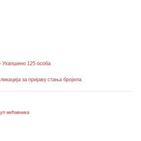
Ухапшено 125 особа
ација за пријаву стања бројила
куп мећавника