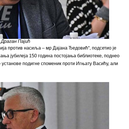
Драган Пајић
ја против насиља – мр Дајана Ђедовић“, подсетио је
авања јубилеја 150 година постојања библиотеке, поднео
е установе подигне споменик проти Игњату Васићу, али