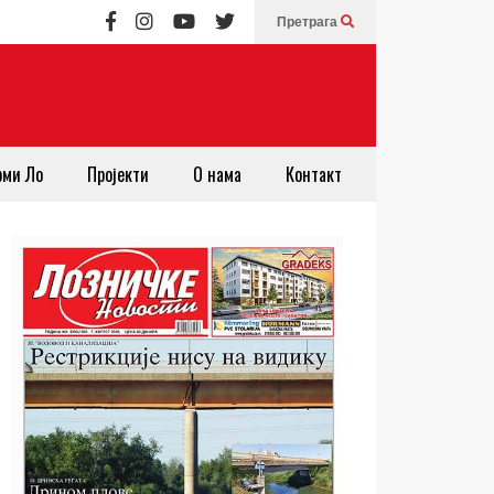
Претрага
рми Ло
Пројекти
О нама
Контакт