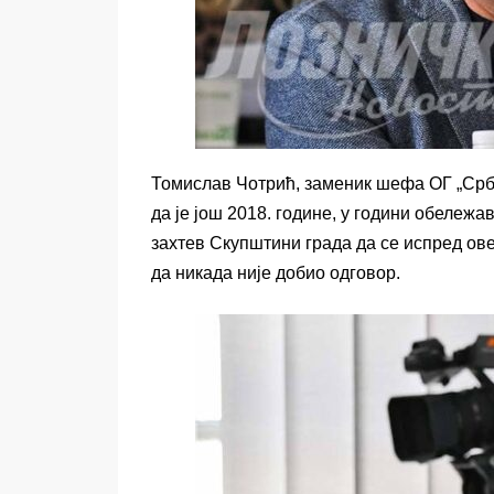
Томислав Чотрић, заменик шефа ОГ „Срби
да је још 2018. године, у години обележ
захтев Скупштини града да се испред ов
да никада није добио одговор.