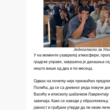
Једногласно за Ул
У на моменте узаврелој атмосфери, про
градске управе, завршена је данашња се
нешто више од два и по месеца.
Одмах на почетку није прихваћен предло
Полића, да се са дневног реда повуче 
Васићу и епископу шабачком Лаврентију 
завичаја. Како се наводи у образложењу,
јавност и грађани утврде да ли овим лич