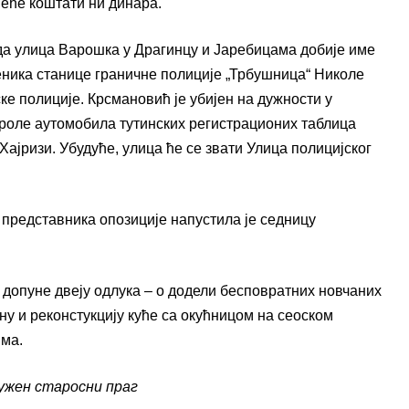
неће коштати ни динара.
 да улица Варошка у Драгинцу и Јаребицама добије име
еника станице граничне полиције „Трбушница“ Николе
е полиције. Крсмановић је убијен на дужности у
роле аутомобила тутинских регистрационих таблица
Хајризи. Убудуће, улица ће се звати Улица полицијског
представника опозиције напустила је седницу
и допуне двеју одлука – о додели бесповратних новчаних
у и реконстукцију куће са окућницом на сеоском
има.
ужен старосни праг