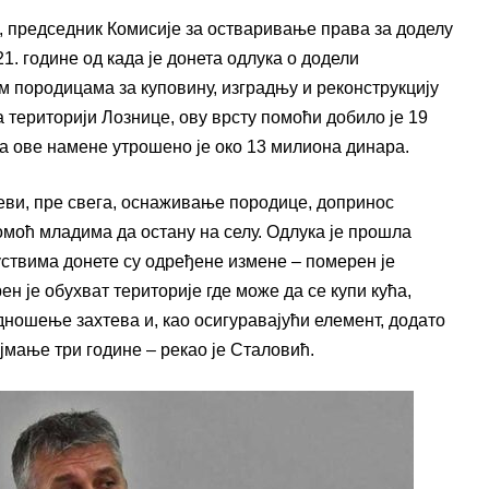
ћ, председник Комисије за остваривање права за доделу
1. године од када је донета одлука о додели
 породицама за куповину, изградњу и реконструкцију
а територији Лознице, ову врсту помоћи добило је 19
за ове намене утрошено је око 13 милиона динара.
еви, пре свега, оснаживање породице, допринос
омоћ младима да остану на селу. Одлука је прошла
уствима донете су одређене измене – померен је
ен је обухват територије где може да се купи кућа,
дношење захтева и, као осигуравајући елемент, додато
ајмање три године – рекао је Сталовић.