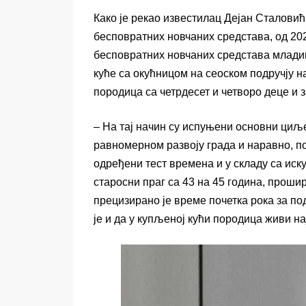
Како је рекао известилац Дејан Сталови
бесповратних новчаних средстава, од 202
бесповратних новчаних средстава младим
куће са окућницом на сеоском подручју н
породица са четрдесет и четворо деце и 
– На тај начин су испуњени основни циљ
равномерном развоју града и наравно, п
одређени тест времена и у складу са иск
старосни праг са 43 на 45 година, прошир
прецизирано је време почетка рока за по
је и да у купљеној кући породица живи н