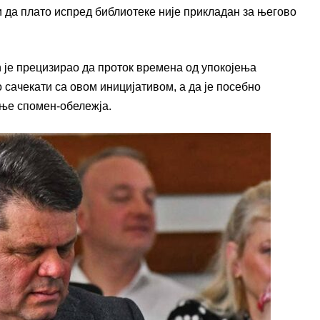
и да плато испред библиотеке није прикладан за његово
ћ је прецизирао да проток времена од упокојења
 сачекати са овом иницијативом, а да је посебно
ање спомен-обележја.