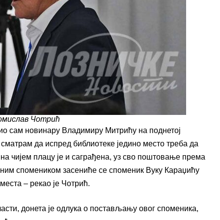
омислав Чотрић
ио сам новинару Владимиру Митрићу на поднетој
 сматрам да испред библиотеке једино место треба да
а чијем плацу је и саграђена, уз сво поштовање према
лним спомеником засениће се споменик Вуку Караџићу
 места – рекао је Чотрић.
асти, донета је одлука о постављању овог споменика,