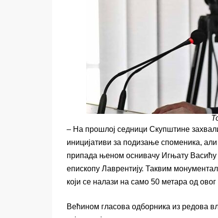
Т
– На прошлој седници Скупштине захвал
иницијативи за подизање споменика, али
припада њеном оснивачу Игњату Васићу н
епископу Лаврентију. Таквим монумента
који се налази на само 50 метара од овог
Већином гласова одборника из редова вл