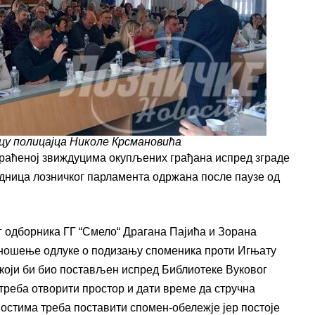
ицу полицајца Николе Крсмановића
праћеној звиждуцима окупљених грађана испред зграде
дница лозничког парламента одржана после паузе од
г одборника ГГ “Смело“ Драгана Пајића и Зорана
доношење одлуке о подизању споменика проти Игњату
који би био постављен испред Библиотеке Вуковог
 треба отворити простор и дати време да стручна
ностима треба поставити спомен-обележје јер постоје