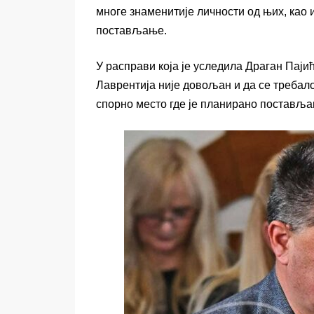
многе знаменитије личности од њих, као 
постављање.
У расправи која је уследила Драган Паји
Лаврентија није довољан и да се требало
спорно место где је планирано постављ