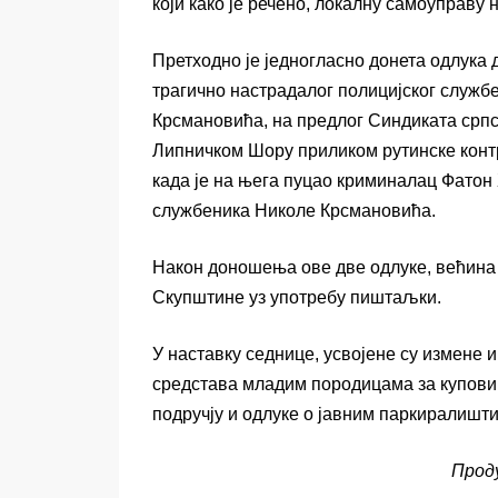
који како је речено, локалну самоуправу 
Претходно је једногласно донета одлука
трагично настрадалог полицијског служб
Крсмановића, на предлог Синдиката српск
Липничком Шору приликом рутинске конт
када је на њега пуцао криминалац Фатон 
службеника Николе Крсмановића.
Након доношења ове две одлуке, већина 
Скупштине уз употребу пиштаљки.
У наставку седнице, усвојене су измене 
средстава младим породицама за куповин
подручју и одлуке о јавним паркиралишт
Прод