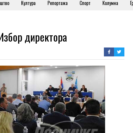
штво
Култура
Репортажа
Спорт
Колумна
Г
збор директора