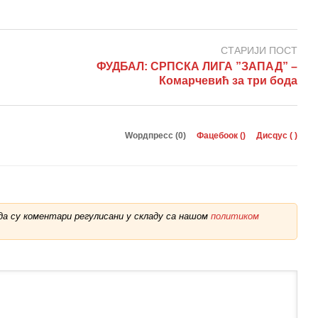
СТАРИЈИ ПОСТ
ФУДБАЛ: СРПСКА ЛИГА ”ЗАПАД” –
Комарчевић за три бода
Wордпресс (0)
Фацебоок (
)
Дисqус (
)
а су коментари регулисани у складу са нашом
политиком