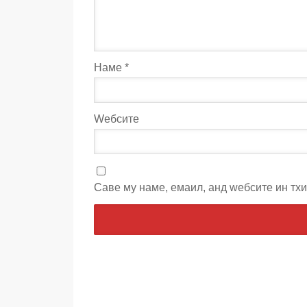
Наме
*
Wебсите
Саве мy наме, емаил, анд wебсите ин тх