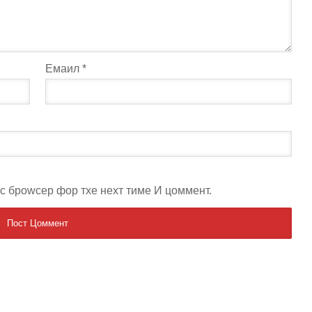
Емаил
*
ис броwсер фор тхе неxт тиме И цоммент.