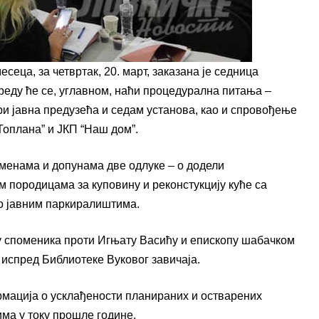
сеца, за четвртак, 20. март, заказана је седница
реду ће се, углавном, наћи процедурална питања –
ри јавна предузећа и седам установа, као и спровођење
Топлана” и ЈКП “Наш дом”.
зменама и допунама две одлуке – о додели
 породицама за куповину и реконстукцију куће са
 о јавним паркиралиштима.
у споменика проти Игњату Васићу и епископу шабачком
у испред Библиотеке Вуковог завичаја.
мација о усклађености планираних и остварених
ма у току прошле године.