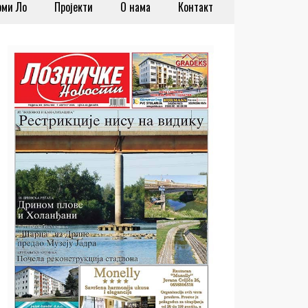
рми Ло
Пројекти
О нама
Контакт