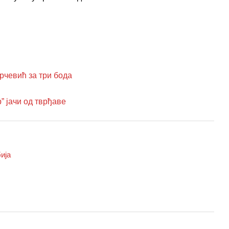
чевић за три бода
 јачи од тврђаве
ија