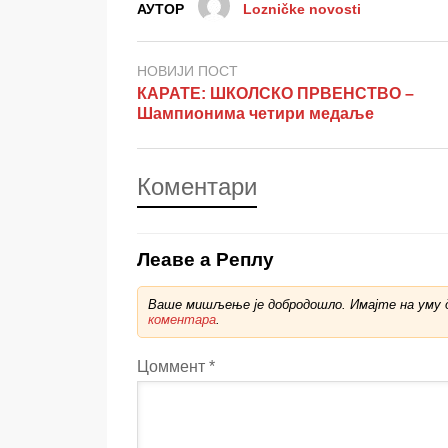
АУТОР
Lozničke novosti
НОВИЈИ ПОСТ
КАРАТЕ: ШКОЛСКО ПРВЕНСТВО –
Шампионима четири медаље
Коментари
Леаве а Реплy
Ваше мишљење је добродошло. Имајте на уму д
коментара
.
Цоммент
*