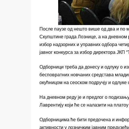
После паузе од нешто више од два и по ме
Скупштине града Лознице, а на дневном 
избор надзорних и управних одбора чети
јавног конкурса за избор директора ЈКП “
Одборници треба да донесу и одлуку о и
бесповратних новчаних средстава младим
окућницом на сеоском подручју и одлуке
На дневном реду је и предлог о подизањ
Лаврентију који ће се налазити на плато
Одборницима ће бити предочена и инфор
активности у лозничким јавним предузећи