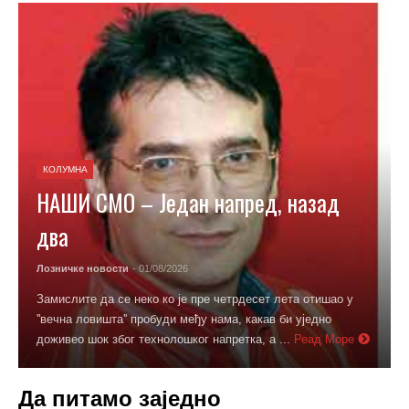
КОЛУМНА
НАШИ СМО – Један напред, назад
два
Лозничке новости
- 01/08/2026
Замислите да се неко ко је пре четрдесет лета отишао у
''вечна ловишта'' пробуди међу нама, какав би уједно
доживео шок због технолошког напретка, а ...
Реад Море
Да питамо заједно