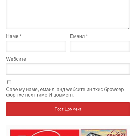
Наме
*
Емаил
*
Wебсите
Саве мy наме, емаил, анд wебсите ин тхис броwсер
фор тхе неxт тиме И цоммент.