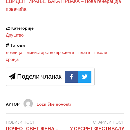
ЕВИДЕНТИРАЊЕ ЂАКА ПРВАКА – Нова генерација
првачића
Категорије
Друштво
Тагови
лозница
министарство просвете
плате
школе
србија
Подели чланак
АУТОР
Lozničke novosti
НОВИЈИ ПОСТ
СТАРИЈИ ПОСТ
ПОЧЕО „СВЕТ ЖЕНА –
У СУСРЕТ ФЕСТИВАЛУ