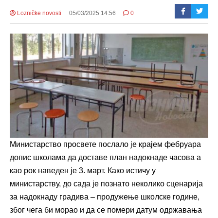
Lozničke novosti
05/03/2025 14:56
0
Министарство просвете послало је крајем фебруара
допис школама да доставе план надокнаде часова а
као рок наведен је 3. март. Како истичу у
министарству, до сада је познато неколико сценарија
за надокнаду градива – продужење школске године,
због чега би морао и да се помери датум одржавања