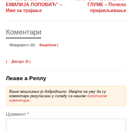
ЕМИЛИЈА ПОПОВИЋ“ –
ГЛУМЕ – Почело
Име за трајање
пријављивање
Коментари
Wордпресс (0)
Фацебоок (
)
Дисqус (
0
)
Леаве а Реплy
Ваше мишљење је добродошло. Имајте на уму да су
коментари регулисани у складу са нашом
политиком
коментара
.
Цоммент
*