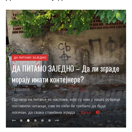
ДА ПИТАМО ЗАЈЕДНО
ДА ПИТАМО ЗАЈЕДНО – Да ли зграде
морају имати контејнере?
- 21/07/2025
Одговор на питање из наслова, које су нам у нашој рубрици
поставили читаоци, сам по себи би требало да буде
логичан, да свака стамбена зграда ...
Даље...