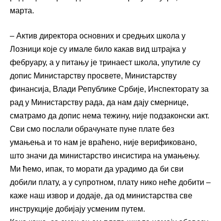
марта.
– Актив директора основних и средњих школа у
Лозници које су имале било какав вид штрајка у
фебруару, а у питању је тринаест школа, упутиле су
допис Министарству просвете, Министарству
финансија, Влади Републике Србије, Инспекторату за
рад у Министарству рада, да нам дају смернице,
сматрамо да допис нема тежину, није подзаконски акт.
Сви смо послали обрачунате пуне плате без
умањења и то нам је враћено, није верификовано,
што значи да министарство инсистира на умањењу.
Ми ћемо, ипак, то морати да урадимо да би сви
добили плату, а у супротном, плату нико неће добити –
каже наш извор и додаје, да од министарства све
инструкције добијају усменим путем.