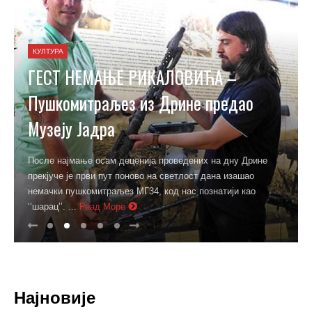
КУЛТУРА
ГЕСТ НЕМАЊЕ РИКАЛОВИЋА –
Пушкомитраљез из Дрине предао
Музеју Јадра
После најмање осам деценија проведених на дну Дрине
прекјуче је први пут поново на светлост дана изашао
немачки пушкомитраљез МГ34, код нас познатији као
‘’шарац’’. ...
Реад Море
Најновије