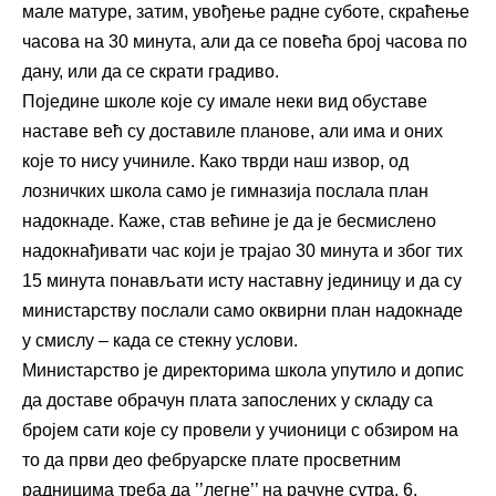
мале матуре, затим, увођење радне суботе, скраћење
часова на 30 минута, али да се повећа број часова по
дану, или да се скрати градиво.
Поједине школе које су имале неки вид обуставе
наставе већ су доставиле планове, али има и оних
које то нису учиниле. Како тврди наш извор, од
лозничких школа само је гимназија послала план
надокнаде. Каже, став већине је да је бесмислено
надокнађивати час који је трајао 30 минута и због тих
15 минута понављати исту наставну јединицу и да су
министарству послали само оквирни план надокнаде
у смислу – када се стекну услови.
Министарство је директорима школа упутило и допис
да доставе обрачун плата запослених у складу са
бројем сати које су провели у учионици с обзиром на
то да први део фебруарске плате просветним
радницима треба да ’’легне’’ на рачуне сутра, 6.