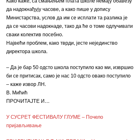
Како каже, са смањењем плата школе немају обавезу
да надокнађују часове, а како пише у допису
Министарства, услов да им се исплати та разлика је
да се часови надокнаде, тако да ће о томе одлучивати
сваки колектив посебно.
Највећи проблем, како тврди, јесте нејединство
директора школа.
– Да је бар 50 одсто школа поступило као ми, извршио
би се притисак, само је нас 10 одсто овако поступило
– каже извор ЛН.
В. Мићић
ПРОЧИТАЈТЕ И…
У СУСРЕТ ФЕСТИВАЛУ ГЛУМЕ – Почело
пријављивање