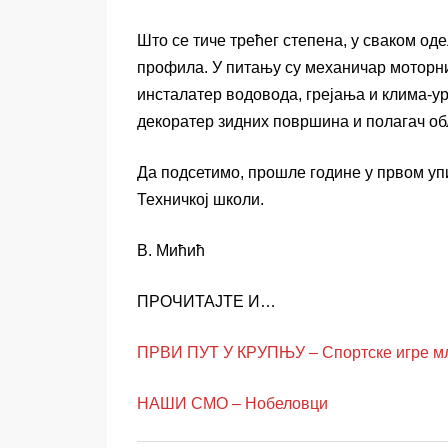
Што се тиче трећег степена, у сваком од
профила. У питању су механичар моторн
инсталатер водовода, грејања и клима-ур
декоратер зидних површина и полагач об
Да подсетимо, прошле године у првом уп
Техничкој школи.
В. Мићић
ПРОЧИТАЈТЕ И…
ПРВИ ПУТ У КРУПЊУ – Спортске игре м
НАШИ СМО – Нобеловци