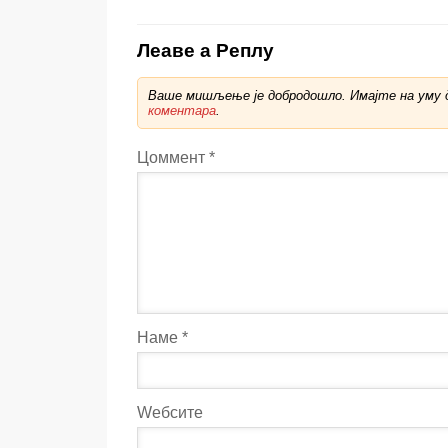
Леаве а Реплy
Ваше мишљење је добродошло. Имајте на уму д
коментара
.
Цоммент
*
Наме
*
Wебсите