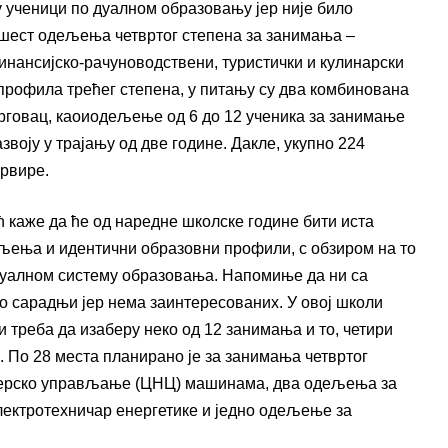
ју ученици по дуалном образовању јер није било
 шест одељења четвртог степена за занимања –
инансијско-рачуноводствени, туристички и кулинарски
 профила трећег степена, у питању су два комбинована
рговац, каоиодељење од 6 до 12 ученика за занимање
воју у трајању од две године. Дакле, укупно 224
ервире.
 каже да ће од наредне школске године бити иста
дељења и идентични образовни профили, с обзиром на то
дуалном систему образовања. Напомиње да ни са
 о сарадњи јер нема заинтересованих. У овој школи
 треба да изаберу неко од 12 занимања и то, четири
а. По 28 места планирано је за занимања четвртог
јутерско управљање (ЦНЦ) машинама, два одељења за
лектротехничар енергетике и једно одељење за