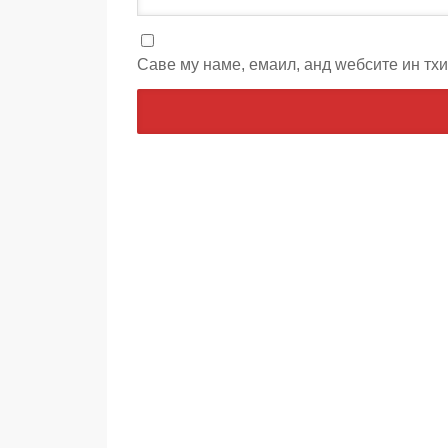
Саве мy наме, емаил, анд wебсите ин тх