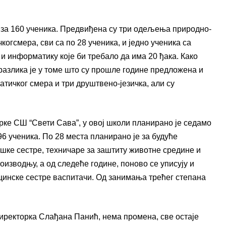
и за 160 ученика. Предвиђена су три одељења природно-
огсмера, сви са по 28 ученика, и једно ученика са
и информатику које би требало да има 20 ђака. Како
азлика је у томе што су прошле године предложена и
ичког смера и три друштвено-језичка, али су
ке СШ “Свети Сава”, у овој школи планирано је седамо
6 ученика. По 28 места планирано је за будуће
шке сестре, техничаре за заштиту животне средине и
оизводњу, а од следеће године, поново се уписују и
цинске сестре васпитачи. Од занимања трећег степана
директорка Слађана Панић, нема промена, све остаје