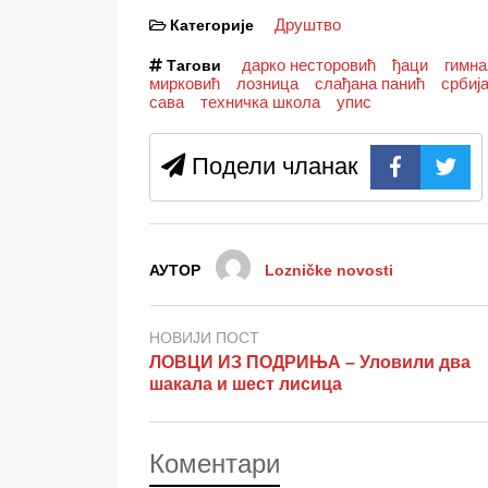
Друштво
Категорије
дарко несторовић
ђаци
гимна
Тагови
мирковић
лозница
слађана панић
србиј
сава
техничка школа
упис
Подели чланак
АУТОР
Lozničke novosti
НОВИЈИ ПОСТ
ЛОВЦИ ИЗ ПОДРИЊА – Уловили два
шакала и шест лисица
Коментари