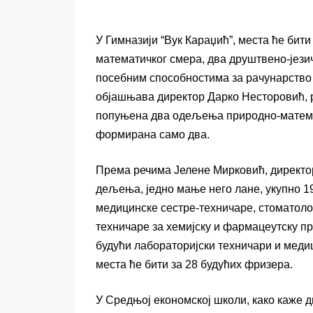
У Гимназији “Вук Караџић”, места ће бит
математичког смера, два друштвено-језичк
посебним способностима за рачунарство 
објашњава директор Дарко Несторовић, р
попуњена два одељења природно-математ
формирана само два.
Према речима Јелене Мирковић, директор
дељења, једно мање него лане, укупно 19
медицинске сестре-техничаре, стоматоло
техничаре за хемијску и фармацеутску пр
будући лабораторијски техничари и меди
места ће бити за 28 будућих фризера.
У Средњој економској школи, како каже 