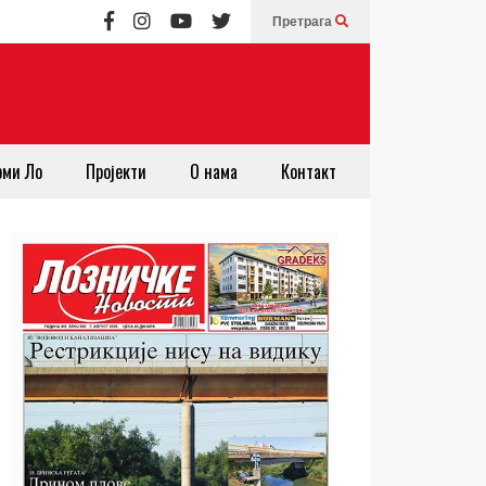
Претрага
рми Ло
Пројекти
О нама
Контакт