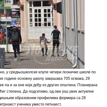
ано, у средњошколске клупе четири лозничке школе по
ове године основну школу завршава 705 осмака, 29
е па и за оне који дођу из других општина. Планирана
ћег степена. Да подсетимо, од ове још увек актуелне
одишњим образовним профилима формира са 28
четрнаест ученика уместо петнаест.