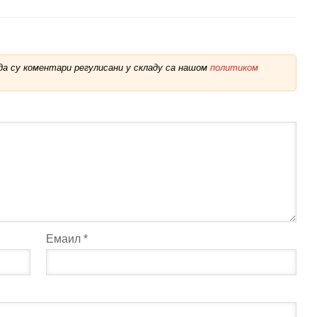
а су коментари регулисани у складу са нашом
политиком
Емаил
*