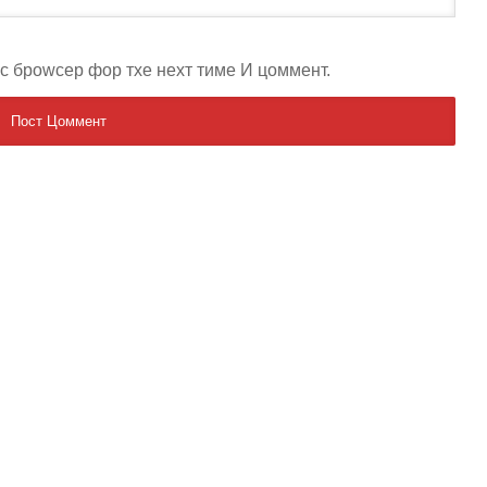
ис броwсер фор тхе неxт тиме И цоммент.