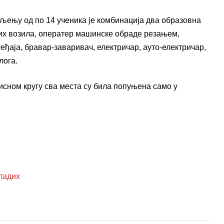
ељењу од по 14 ученика је комбинација два образовна
их возила, оператер машинске обраде резањем,
еђаја, бравар-заваривач, електричар, ауто-електричар,
лога.
исном кругу сва места су била попуњена само у
ладих