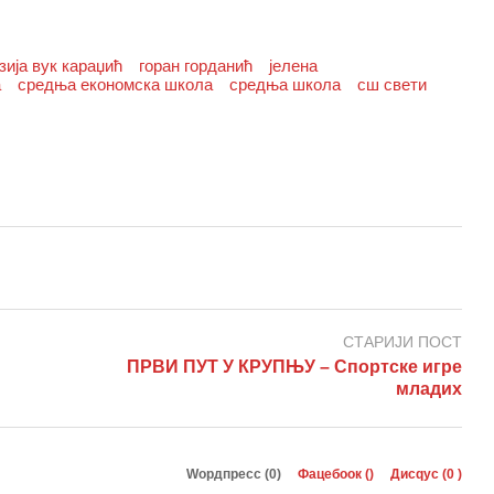
зија вук караџић
горан горданић
јелена
а
средња економска школа
средња школа
сш свети
СТАРИЈИ ПОСТ
ПРВИ ПУТ У КРУПЊУ – Спортске игре
младих
Wордпресс (0)
Фацебоок (
)
Дисqус (
0
)