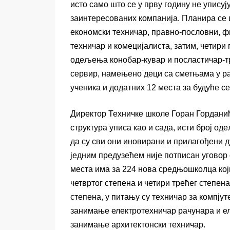
исто само што се у прву годину не упису
заинтересованих компанија. Планира се
економски техничар, правно-пословни, ф
техничар и комецијалиста, затим, четири
одељења конобар-кувар и посластичар-т
сервир, намењено деци са сметњама у раз
ученика и додатних 12 места за будуће с
Директор Техничке школе Горан Горданић
структура уписа као и сада, исти број о
да су сви они иновирани и прилагођени 
једним предузећем није потписан уговор
места има за 224 нова средњошколца који
четвртог степена и четири трећег степен
степена, у питању су техничар за комп
занимање електротехничар рачунара и е
занимање архитектонски техничар.