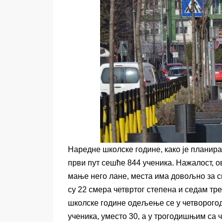
Наредне школске године, како је планир
први пут сешће 844 ученика. Нажалост, 
мање него лане, места има довољно за св
су 22 смера четвртог степена и седам тре
школске године одељење се у четворог
ученика, уместо 30, а у трогодишњим са 