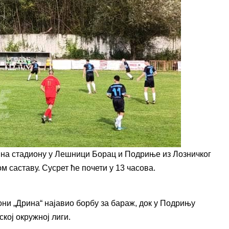
 на стадиону у Лешници Борац и Подриње из Лозничког
 саставу. Сусрет ће почети у 13 часова.
Зони „Дрина“ најавио борбу за бараж, док у Подрињу
кој окружној лиги.