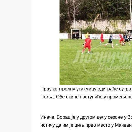
Прву контролну утакмицу одиграће сутра
Поља. Обе екипе наступиће у промењеном
Иначе, Борац је у другом делу сезоне у 
истичу да им је циљ прво место у Мачванс