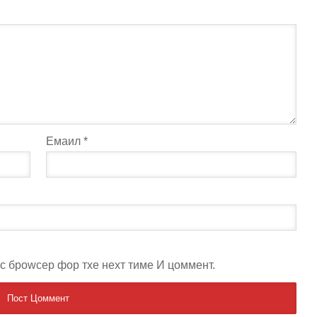
Емаил
*
ис броwсер фор тхе неxт тиме И цоммент.