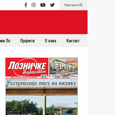
Претрага
рми Ло
Пројекти
О нама
Контакт