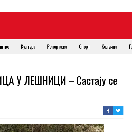
штво
Култура
Репортажа
Спорт
Колумна
Г
ЦА У ЛЕШНИЦИ – Састају се