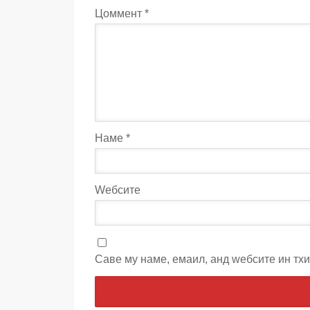
Цоммент
*
Наме
*
Wебсите
Саве мy наме, емаил, анд wебсите ин тх