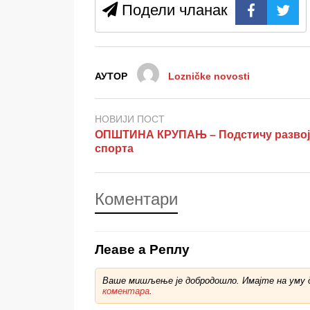
Подели чланак
АУТОР
Lozničke novosti
НОВИЈИ ПОСТ
ОПШТИНА КРУПАЊ – Подстичу развој
спорта
Коментари
Леаве а Реплy
Ваше мишљење је добродошло. Имајте на уму д
коментара
.