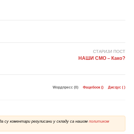
СТАРИЈИ ПОСТ
НАШИ СМО – Како?
Wордпресс (0)
Фацебоок (
)
Дисqус (
)
а су коментари регулисани у складу са нашом
политиком