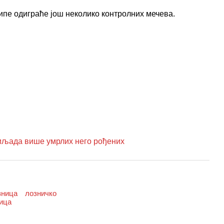
ипе одиграће још неколико контролних мечева.
љада више умрлих него рођених
зница
лозничко
ица