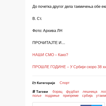
До почетка другог дела такмичења обе ек
В. Ст.
Фото: Архива ЛН
ПРОЧИТАЈТЕ И…
НАШИ СМО – Како?
ПРОШЛЕ ГОДИНЕ – У Србији скоро 38 хи
Спорт
Категорије
борац
фудбал
лешница
ло
Тагови
поље
подриње
припреме
србија
утакм