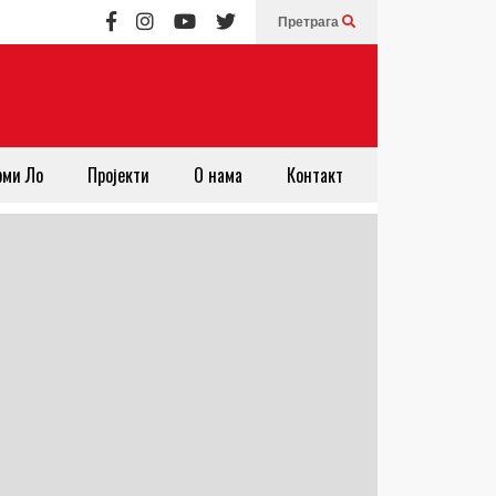
Претрага
рми Ло
Пројекти
О нама
Контакт