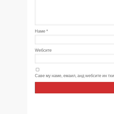
Наме
*
Wебсите
Саве мy наме, емаил, анд wебсите ин тх