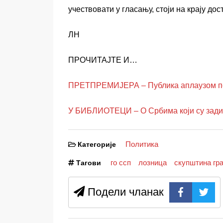
учествовати у гласању, стоји на крају д
ЛН
ПРОЧИТАЈТЕ И…
ПРЕТПРЕМИЈЕРА – Публика аплаузом поз
У БИБЛИОТЕЦИ – О Србима који су зади
Политика
Категорије
го ссп
лозница
скупштина гр
Тагови
Подели чланак