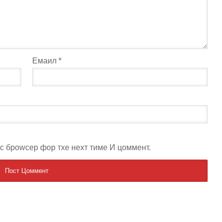
Емаил
*
ис броwсер фор тхе неxт тиме И цоммент.