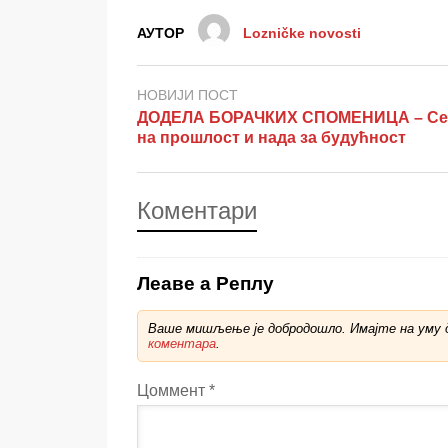
АУТОР
Lozničke novosti
НОВИЈИ ПОСТ
ДОДЕЛА БОРАЧКИХ СПОМЕНИЦА – С
на прошлост и нада за будућност
Коментари
Леаве а Реплy
Ваше мишљење је добродошло. Имајте на уму д
коментара
.
Цоммент
*