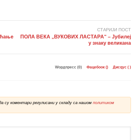
СТАРИЈИ ПОСТ
ећање
ПОЛА ВЕКА „ВУКОВИХ ЛАСТАРА“ – Јубилеј
у знаку великана
Wордпресс (0)
Фацебоок (
)
Дисqус (
)
а су коментари регулисани у складу са нашом
политиком