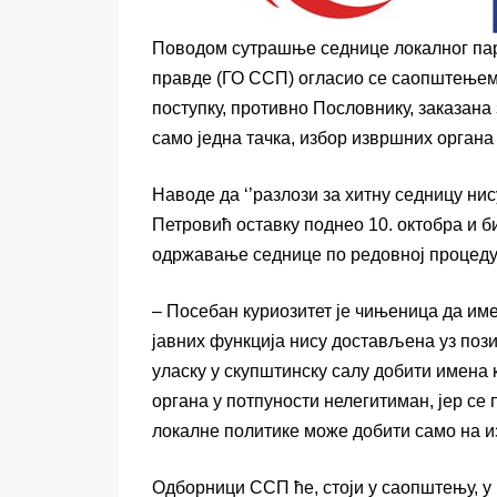
Поводом сутрашње седнице локалног пар
правде (ГО ССП) огласио се саопштењем у
поступку, противно Пословнику, заказана
само једна тачка, избор извршних органа 
Наводе да ‘’разлози за хитну седницу нис
Петровић оставку поднео 10. октобра и 
одржавање седнице по редовној процедур
– Посебан куриозитет је чињеница да им
јавних функција нису достављена уз поз
уласку у скупштинску салу добити имена
органа у потпуности нелегитиман, јер с
локалне политике може добити само на и
Одборници ССП ће, стоји у саопштењу, у 