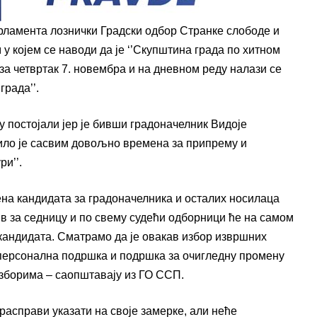
ламента лознички Градски одбор Странке слободе и
 којем се наводи да је ‘’Скупштина града по хитном
 за четвртак 7. новембра и на дневном реду налази се
града’’.
у постојали јер је бивши градоначелник Видоје
било је сасвим довољно времена за припрему и
и’’.
ена кандидата за градоначелника и осталих носилаца
ив за седницу и по свему судећи одборници ће на самом
 кандидата. Сматрамо да је овакав избор извршних
е персонална подршка и подршка за очигледну промену
зборима – саопштавају из ГО ССП.
расправи указати на своје замерке, али неће