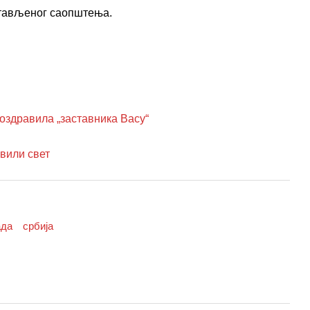
остављеног саопштења.
дравила „заставника Васу“
вили свет
ада
србија