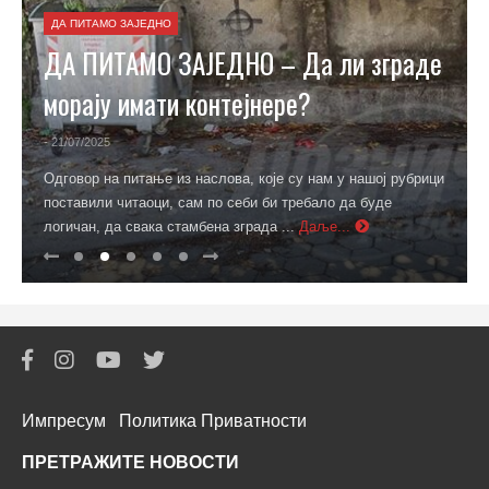
ДА ПИТАМО ЗАЈЕДНО
ДА ПИТАМО ЗАЈЕДНО – Да ли зграде
морају имати контејнере?
- 21/07/2025
Одговор на питање из наслова, које су нам у нашој рубрици
поставили читаоци, сам по себи би требало да буде
логичан, да свака стамбена зграда ...
Даље...
Импресум
Политика Приватности
ПРЕТРАЖИТЕ НОВОСТИ