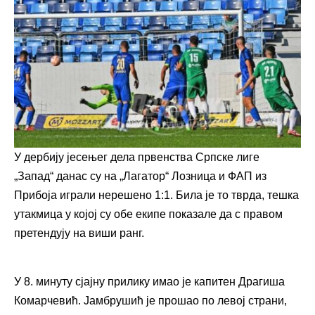
У дербију јесењег дела првенства Српске лиге
„Запад“ данас су на „Лагатор“ Лозница и ФАП из
Прибоја играли нерешено 1:1. Била је то тврда, тешка
утакмица у којој су обе екипе показале да с правом
претендују на виши ранг.
У 8. минуту сјајну прилику имао је капитен Драгиша
Комарчевић. Јамбрушић је прошао по левој страни,