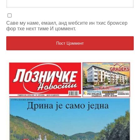
Саве мy наме, емаил, анд wебсите ин тхис броwсер
фор тхе неxт тиме И цоммент.