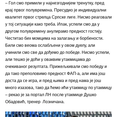
– Гол смо примили у најнезгоднијем тренутку, пред
крај првог полувремена. Пресудио је индивидуални
квалитет првог стрелца Српске лиге. Нисмо реаговали
у тој ситуацији како треба. Ипак, успели смо да у
другом полувремену анулирамо предност гостију.
Честитао бих момцима на залагању и борбености.
Били смо веома ослабљени у овом дуелу, али
учинили смо све да дођемо до победе. Нисмо успели,
али тешко је доћи у оваквим утакмицама до
очекиваног резултата. Прижељкивали смо победу и
да тако преполовимо предност ФАП-а, али има још
доста да се игра, и пред њима и пред нама је још
много изазова, тако да ћемо ићи утакмицу по утакмицу
– рекао је за портал ЛН после утакмице Душко
Обадовић, тренер Лозничана.