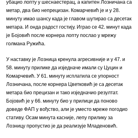
убацио лопту у шеснаестерац, а капитен Лозничана са
метар, два био непрецизан. Комарчевић је и у 28.
минуту имао шансу када је главом шутирао са десетак
метара. И онда радост гостију. Играо се 42. минут када
је Бојовић после корнера лопту послао у мрежу
голмана Ружића.
У наставку је Лозница кренула агресивније и у 47. и
58. минуту прилике да изједначе имали су Цуцин и
Комарчевић. У 61. минуту исплатила се упорност
Лозничана, после корнера Цветковић је са десетак
метара био прецизан и тако изједначио резултат.
Бојовић је у 66. минуту био у прилици да поново
доведе ФАП у вођство, али је уместо мреже погодио
стативу. Осам минута касније, лепу прилику за
Лозницу пропустио је да реализује Младеновић.