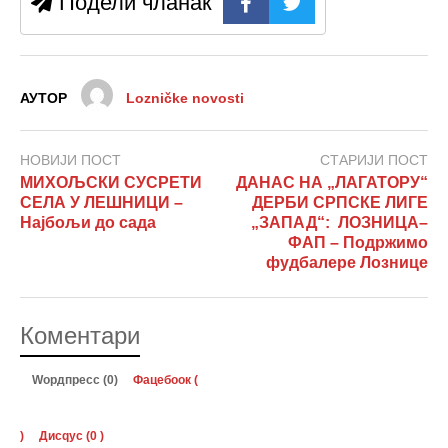
Подели чланак
АУТОР
Lozničke novosti
НОВИЈИ ПОСТ
СТАРИЈИ ПОСТ
МИХОЉСКИ СУСРЕТИ
ДАНАС НА „ЛАГАТОРУ“
СЕЛА У ЛЕШНИЦИ –
ДЕРБИ СРПСКЕ ЛИГЕ
Најбољи до сада
„ЗАПАД“: ЛОЗНИЦА–
ФАП – Подржимо
фудбалере Лознице
Коментари
Wордпресс (0)
Фацебоок (
)
Дисqус (
0
)