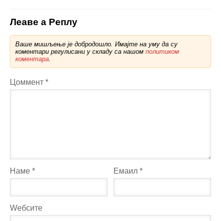
Леаве а Реплy
Ваше мишљење је добродошло. Имајте на уму да су
коментари регулисани у складу са нашом
политиком
коментара
.
Цоммент
*
Наме
*
Емаил
*
Wебсите