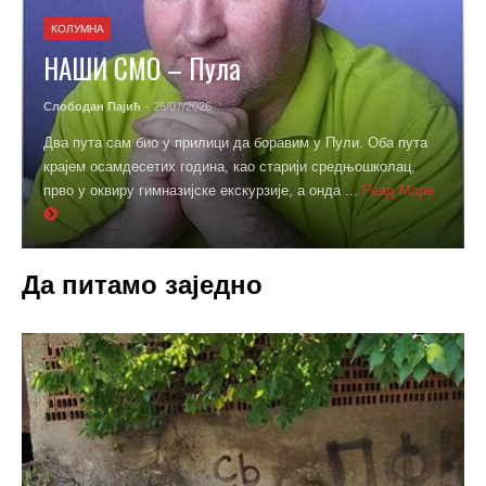
КОЛУМНА
НАШИ СМО – Пула
Слободан Пајић
- 25/07/2026
Два пута сам био у прилици да боравим у Пули. Оба пута
крајем осамдесетих година, као старији средњошколац,
прво у оквиру гимназијске екскурзије, а онда ...
Реад Море
Да питамо заједно