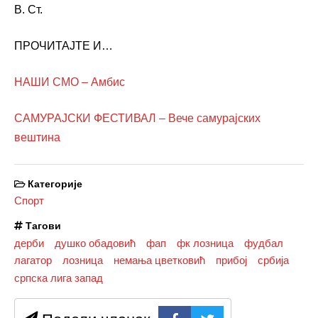
В. Ст.
ПРОЧИТАЈТЕ И…
НАШИ СМО – Амбис
САМУРАЈСКИ ФЕСТИВАЛ – Вече самурајских
вештина
Категорије
Спорт
Тагови
дерби
душко обадовић
фап
фк лозница
фудбал
лагатор
лозница
немања цветковић
прибој
србија
српска лига запад