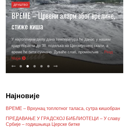
ДРУШТВО
ВРЕМЕ – Црвени аларм због врелине,
стиже киша
У најтоплијем делу дана температура ће данас у нашем
крају порасти до 38. подељка на Целзијусовој скали, а
време ће бити сунчано. Дуваће слаб, променљив ...
Реад
Море
Најновије
ВРЕМЕ – Врхунац топлотног таласа, сутра кишобран
ПРЕДАВАЊЕ У ГРАДСКОЈ БИБЛИОТЕЦИ – У славу
Србије – годишњица Церске битке