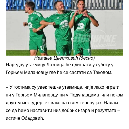
Немања Цветковић (десно)
Наредну утакмицу Лозница ће одиграти у суботу у
Горњем Милановцу где ће се састати са Таковом.
– У гостима су увек тешке утакмице, није лако играти
ни у Горњем Милановцу, ни у Подунавцима или неком
другом месту, јер је свако на свом терену јак. Надам
се да ћемо наставити низ добрих игара и резултата –
истиче Обадовић.