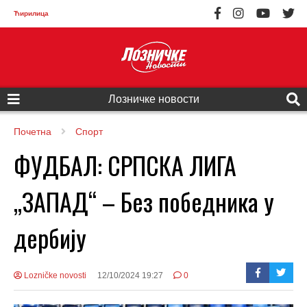
Ћирилица
Лозничке новости
Почетна
Спорт
ФУДБАЛ: СРПСКА ЛИГА
„ЗАПАД“ – Без победника у
дербију
Lozničke novosti
12/10/2024 19:27
0