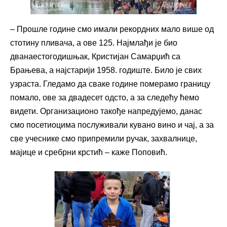
– Прошле године смо имали рекордних мало више од
стотину пливача, а ове 125. Најмлађи је био
дванаестогодишњак, Кристијан Самарџић са
Брањева, а најстарији 1958. годиште. Било је свих
узраста. Гледамо да сваке године померамо границу
помало, ове за двадесет одсто, а за следећу ћемо
видети. Организационо такође напредујемо, данас
смо посетиоцима послуживали кувано вино и чај, а за
све учеснике смо припремили ручак, захвалнице,
мајице и сребрни крстић – каже Поповић.