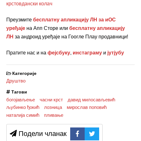
крстовдански колач
Преузмите
бесплатну апликацију ЛН за иОС
уређаје
на Апп Сторе или
бесплатну апликацију
ЛН
за андроид уређаје на Гоогле Плаy продавници!
Пратите нас и на
фејсбуку
,
инстаграму
и
јутјубу
Категорије
Друштво
Тагови
богојављење
часни крст
давид милосављевић
љубинко ђокић
лозница
мирослав поповић
наталија симић
пливање
Подели чланак