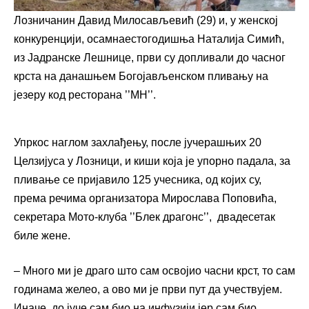
Лозничанин Давид Милосављевић (29) и, у женској
конкуренцији, осамнаестогодишња Наталија Симић,
из Јадранске Лешнице, први су допливали до часног
крста на данашњем Богојављенском пливању на
језеру код ресторана ’’МН’’.
Упркос наглом захлађењу, после јучерашњих 20
Целзијуса у Лозници, и киши која је упорно падала, за
пливање се пријавило 125 учесника, од којих су,
према речима организатора Мирослава Поповића,
секретара Мото-клуба ’’Блек драгонс’’, двадесетак
биле жене.
– Много ми је драго што сам освојио часни крст, то сам
годинама желео, а ово ми је први пут да учествујем.
Иначе, до јуче сам био на инфузији јер сам био