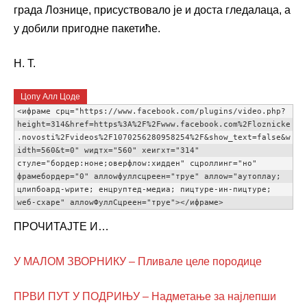
града Лознице, присуствовало је и доста гледалаца, а
у добили пригодне пакетиће.
Н. Т.
Цопy Алл Цоде
<ифраме срц="https://www.facebook.com/plugins/video.php?
height=314&href=https%3A%2F%2Fwww.facebook.com%2Floznicke
.novosti%2Fvideos%2F1070256280958254%2F&show_text=false&w
idth=560&t=0" wидтх="560" хеигхт="314" 
стyле="бордер:ноне;оверфлоw:хидден" сцроллинг="но" 
фрамебордер="0" аллоwфуллсцреен="труе" аллоw="аутоплаy; 
цлипбоард-wрите; енцрyптед-медиа; пицтуре-ин-пицтуре; 
wеб-схаре" аллоwФуллСцреен="труе"></ифраме>
ПРОЧИТАЈТЕ И…
У МАЛОМ ЗВОРНИКУ – Пливале целе породице
ПРВИ ПУТ У ПОДРИЊУ – Надметање за најлепши