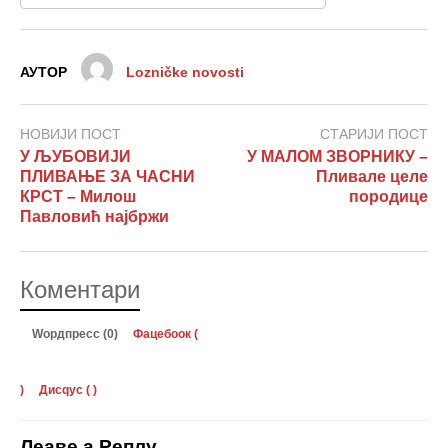
АУТОР
Lozničke novosti
НОВИЈИ ПОСТ
СТАРИЈИ ПОСТ
У ЉУБОВИЈИ
У МАЛОМ ЗВОРНИКУ –
ПЛИВАЊЕ ЗА ЧАСНИ
Пливале целе
КРСТ – Милош
породице
Павловић најбржи
Коментари
Wордпресс (0)
Фацебоок (
)
Дисqус (
)
Леаве а Реплy