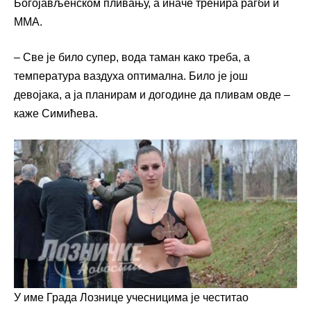
Богојављенском пливању, а иначе тренира рагби и
ММА.
– Све је било супер, вода таман како треба, а
температура ваздуха оптимална. Било је још
девојака, а ја планирам и догодине да пливам овде –
каже Симићева.
У име Града Лознице учесницима је честитао