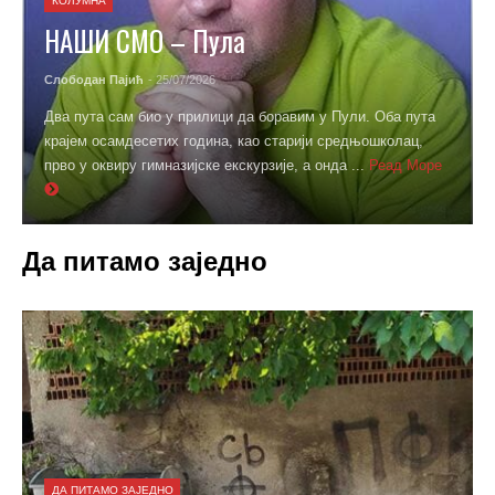
КОЛУМНА
НАШИ СМО – Пула
Слободан Пајић
- 25/07/2026
Два пута сам био у прилици да боравим у Пули. Оба пута
крајем осамдесетих година, као старији средњошколац,
прво у оквиру гимназијске екскурзије, а онда ...
Реад Море
Да питамо заједно
ДА ПИТАМО ЗАЈЕДНО