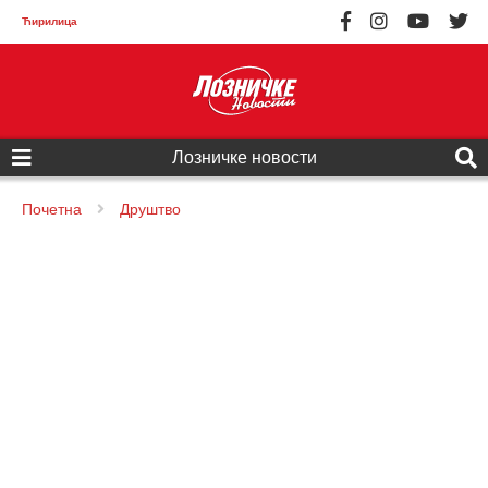
Ћирилица
Лозничке новости
Почетна
Друштво