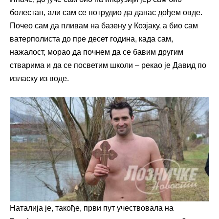
болестан, али сам се потрудио да данас дођем овде.
Почео сам да пливам на базену у Козјаку, а био сам
ватерполиста до пре десет година, када сам,
нажалост, морао да почнем да се бавим другим
стварима и да се посветим школи – рекао је Давид по
изласку из воде.
Наталија је, такође, први пут учествовала на