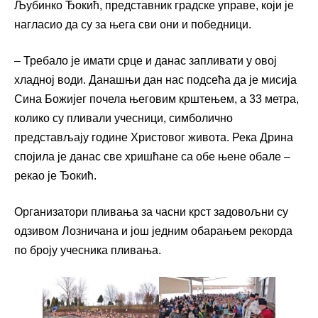
Љубинко Ђокић, представник градске управе, који је
нагласио да су за њега сви они и победници.
– Требало је имати срце и данас запливати у овој
хладној води. Данашњи дан нас подсећа да је мисија
Сина Божијег почела његовим крштењем, а 33 метра,
колико су пливали учесници, симболично
представљају године Христовог живота. Река Дрина
спојила је данас све хришћане са обе њене обале –
рекао је Ђокић.
Организатори пливања за часни крст задовољни су
одзивом Лозничана и још једним обарањем рекорда
по броју учесника пливања.