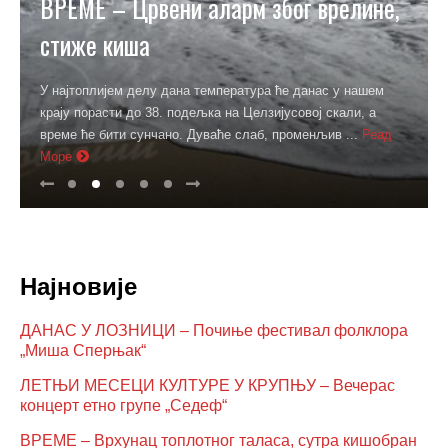
ВРЕМЕ – Црвени аларм због врелине,
стиже киша
У најтоплијем делу дана температура ће данас у нашем
крају порасти до 38. подељка на Целзијусовој скали, а
време ће бити сунчано. Дуваће слаб, променљив ...
Реад
Море
Најновије
ДАНАС У ЛОЗНИЦИ – Почиње фестивал фолклора
„Миша Сперњак“
ЛЕТЊИ МЕСЕЦИ КУЛТУРЕ У КРУПЊУ – Вечерас
концерт етно групе „Седеф“
ВРЕМЕ – Врхунац топлотног таласа, сутра кишобран