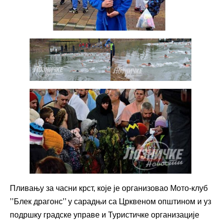
Пливању за часни крст, које је организовао Мото-клуб
’’Блек драгонс’’ у сарадњи са Црквеном општином и уз
подршку градске управе и Туристичке организације