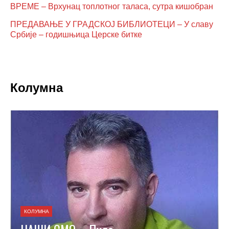
ВРЕМЕ – Врхунац топлотног таласа, сутра кишобран
ПРЕДАВАЊЕ У ГРАДСКОЈ БИБЛИОТЕЦИ – У славу
Србије – годишњица Церске битке
Колумна
КОЛУМНА