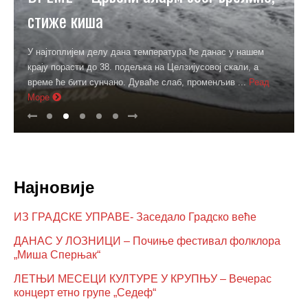
стиже киша
У најтоплијем делу дана температура ће данас у нашем
крају порасти до 38. подељка на Целзијусовој скали, а
време ће бити сунчано. Дуваће слаб, променљив ...
Реад
Море
Најновије
ИЗ ГРАДСКЕ УПРАВЕ- Заседало Градско веће
ДАНАС У ЛОЗНИЦИ – Почиње фестивал фолклора
„Миша Сперњак“
ЛЕТЊИ МЕСЕЦИ КУЛТУРЕ У КРУПЊУ – Вечерас
концерт етно групе „Седеф“