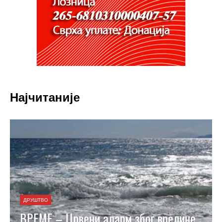
Најчитаније
ДРУШТВО
ВРЕМЕ – Црвени аларм због врелине,