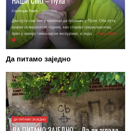
НАШИ СМО – Пула
Слободан Пајић
- 25/07/2026
Два пута сам био у прилици да боравим у Пули. Оба пута
крајем осамдесетих година, као старији средњошколац,
прво у оквиру гимназијске екскурзије, а онда ...
Реад Море
Да питамо заједно
ДА ПИТАМО ЗАЈЕДНО
ДА ПИТАМО ЗАЈЕДНО – Да ли зграде