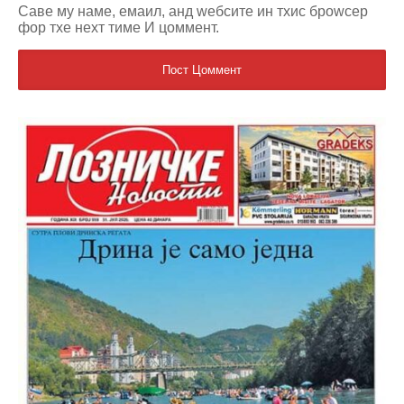
Саве мy наме, емаил, анд wебсите ин тхис броwсер
фор тхе неxт тиме И цоммент.