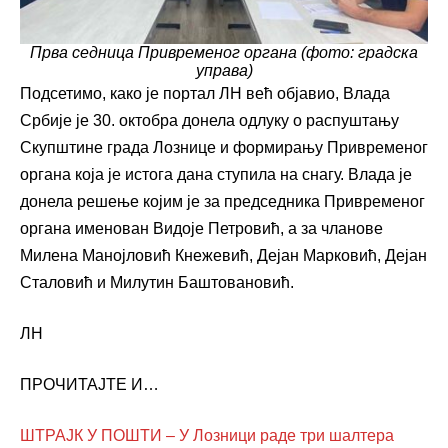
Прва седница Привременог органа (фото: градска
управа)
Подсетимо, како је портал ЛН већ објавио, Влада
Србије је 30. октобра донела одлуку о распуштању
Скупштине града Лознице и формирању Привременог
органа која је истога дана ступила на снагу. Влада је
донела решење којим је за председника Привременог
органа именован Видоје Петровић, а за чланове
Милена Манојловић Кнежевић, Дејан Марковић, Дејан
Сталовић и Милутин Баштовановић.
ЛН
ПРОЧИТАЈТЕ И…
ШТРАЈК У ПОШТИ – У Лозници раде три шалтера