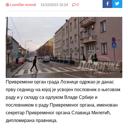
Lozničke novosti
31/10/2023 16:24
0
Привремени орган града Лознице одржао је данас
прву седницу на којој је усвојен пословник о његовом
раду и у складу са одлуком Владе Србије и
пословником о раду Привременог органа, именован
секретар Привременог органа Славица Милетић,
дипломирана правница.