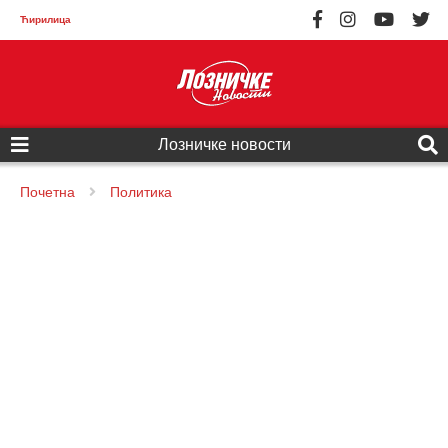
Ћирилица
Лозничке новости
Почетна
Политика