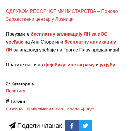
ОДЛУКОМ РЕСОРНОГ МИНИСТАРСТВА – Поново
Здравствени центар у Лозници
Преузмите
бесплатну апликацију ЛН за иОС
уређаје
на Апп Сторе или
бесплатну апликацију
ЛН
за андроид уређаје на Гоогле Плаy продавници!
Пратите нас и на
фејсбуку
,
инстаграму
и
јутјубу
Категорије
Политика
Тагови
лозница
привремени орган
влада србије
Подели чланак