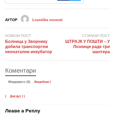
АУТОР
Lozničke novosti
НОВИЈИ ПОСТ
СТАРИЈИ ПОСТ
Болница у Зворнику
ШТРАЈК У ПОШТИ – У
добила транспортни
Лозници раде три
неонатални инкубатор
шалтера
Коментари
Wордпресс (0)
Фацебоок (
)
Дисqус (
)
Леаве а Реплy