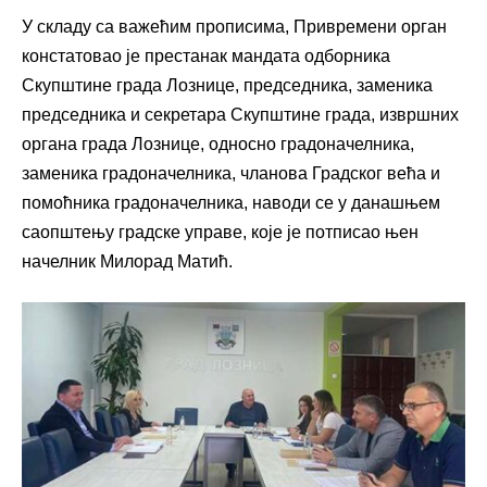
У складу са важећим прописима, Привремени орган
констатовао је престанак мандата одборника
Скупштине града Лознице, председника, заменика
председника и секретара Скупштине града, извршних
органа града Лознице, односно градоначелника,
заменика градоначелника, чланова Градског већа и
помоћника градоначелника, наводи се у данашњем
саопштењу градске управе, које је потписао њен
начелник Милорад Матић.