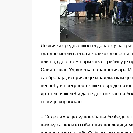
Лознички средњошколци данас су на триб
културе могли сазнати колико су опасни
или под дејством наркотика. Трибину је 
Савић, члан Удружења параплегичара Мач
саобраћаја, испричао је младима како ј
несрећу и претрпео тешке повреде након 
дозволе и желећи да се докаже као најбо
којим је управљао.
– Овде сам у циљу повећања безбедности
пажњу са колико озбиљних последица мож
прописе и ко у саобраћају прави пропуст