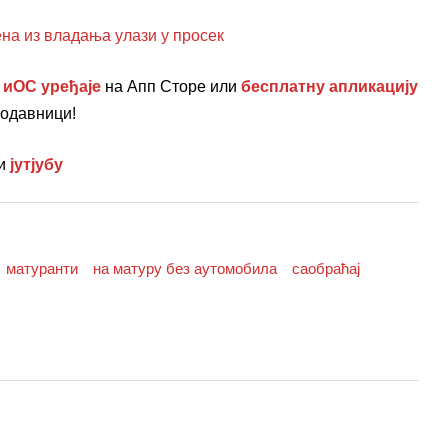
 из владања улази у просек
 иОС уређаје
на Апп Сторе или
бесплатну апликацију
родавници!
и
јутјубу
матуранти
на матуру без аутомобила
саобраћај