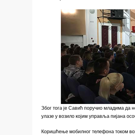
Због тога је Савић поручио младима да не
улазе у возило којим управља пијана особ
Коришћење мобилног телефона током вож