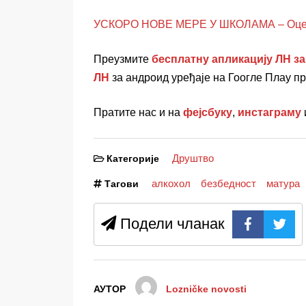
УСКОРО НОВЕ МЕРЕ У ШКОЛАМА – Оцена
Преузмите
бесплатну апликацију ЛН за
ЛН
за андроид уређаје на Гоогле Плаy п
Пратите нас и на
фејсбуку
,
инстаграму
Друштво
Категорије
алкохол
безбедност
матура
Тагови
Подели чланак
АУТОР
Lozničke novosti