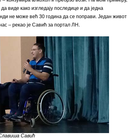
 да виде како изгледају последице и да једна
унди не може већ 30 година да се поправи. Један живот
 нас – рекао је Савић за портал ЛН.
Славиша Савић