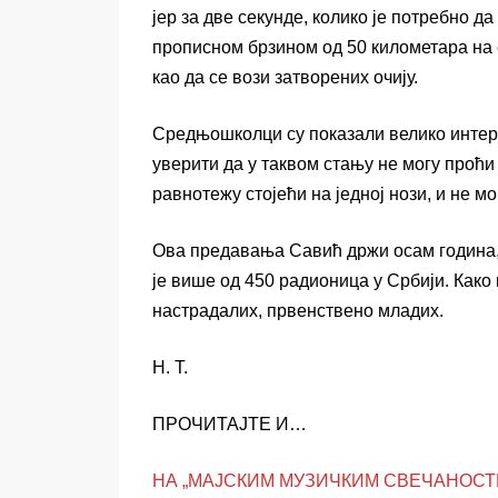
јер за две секунде, колико је потребно д
прописном брзином од 50 километара на са
као да се вози затворених очију.
Средњошколци су показали велико интере
уверити да у таквом стању не могу проћи
равнотежу стојећи на једној нози, и не м
Ова предавања Савић држи осам година, 
је више од 450 радионица у Србији. Како
настрадалих, првенствено младих.
Н. Т.
ПРОЧИТАЈТЕ И…
НА „МАЈСКИМ МУЗИЧКИМ СВЕЧАНОСТИМА“