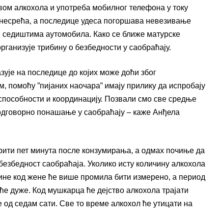
ом алкохола и употреба мобилног телефона у току
 несрећа, а последице удеса погоршава невезивање
м седиштима аутомобила. Како се ближе матурске
организује трибину о безбедности у саобраћају.
ује на последице до којих може доћи због
, помоћу ”пијаних наочара” имају прилику да испробају
 способности и координацију. Позвали смо све средње
дговорно понашање у саобраћају – каже Анђела
рити пет минута после конзумирања, а одмах почиње да
 безбедност саобраћаја. Уколико исту количину алкохола
ине код жене ће више промила бити измерено, а период
ће дуже. Код мушкарца ће дејство алкохола трајати
 од седам сати. Све то време алкохол ће утицати на