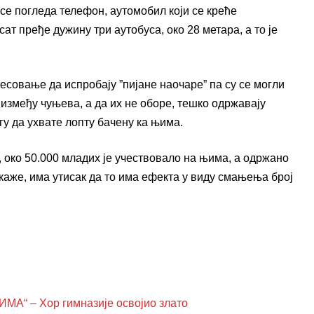
а се погледа телефон, аутомобил који се креће
т пређе дужину три аутобуса, око 28 метара, а то је
совање да испробају ”пијане наочаре” па су се могли
 између чуњева, а да их не оборе, тешко одржавају
огу да ухвате лопту бачену ка њима.
око 50.000 младих је учествовало на њима, а одржано
 каже, има утисак да то има ефекта у виду смањења број
 – Хор гимназије освојио злато