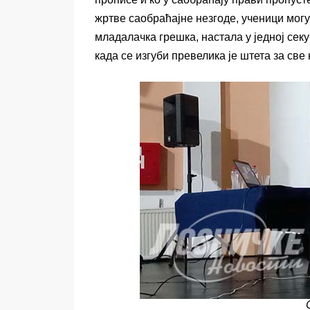
жртве саобраћајне незгоде, ученици могу
младалачка грешка, настала у једној сек
када се изгуби превелика је штета за све