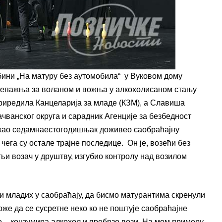
ини „На матуру без аутомобила“ у Вуковом дому
 непажња за воланом и вожња у алкохолисаном стању
приредила Канцеларија за младе (КЗМ), а Славиша
ванског округа и сарадник Агенције за безбедност
е као седамнаестогодишњак доживео саобраћајну
чега су остале трајне последице. Он је, возећи без
љи возач у друштву, изгубио контролу над возилом
 младих у саобраћају, да бисмо матурантима скренули
е да се сусретне неко ко не поштује саобраћајне
е – конзумира алкохол и пребрзо вози. На мом примеру,