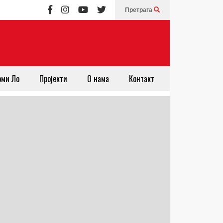
Претрага
рми Ло
Пројекти
О нама
Контакт