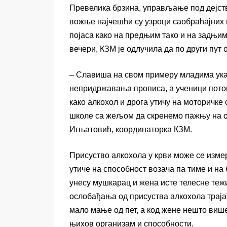
Превелика брзина, управљање под дејств
вожње најчешћи су узроци саобраћајних
појаса како на предњим тако и на задњи
вечери, КЗМ је одлучила да по други пут 
– Славиша на свом примеру младима указ
непридржавања прописа, а ученици потом
како алкохол и дрога утичу на моторичке
школе са жељом да скренемо пажњу на о
Игњатовић, координаторка КЗМ.
Присуство алкохола у крви може се изме
утиче на способност возача па тиме и на
унесу мушкарац и жена исте телесне теж
ослобађања од присуства алкохола траја
мало мање од пет, а код жене нешто више
њихов организам и способности.