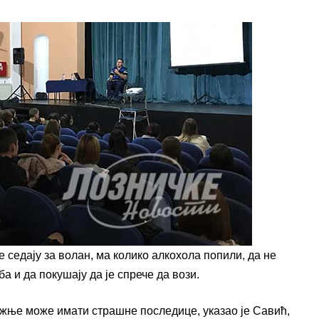
 седају за волан, ма колико алкохола попили, да не
а и да покушају да је спрече да вози.
ње може имати страшне последице, указао је Савић,