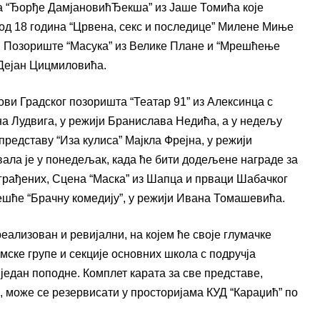
а “Ђорђе ДамјановићЂекша” из Јаше Томића које
од 18 година “Црвена, секс и последице” Милене Миње
м Позориште “Масука” из Велике Плане и “Мрешћење
Дејан Цицмиловића.
нови Градског позоришта “Театар 91” из Алексинца с
на Лудвига, у режији Бранислава Недића, а у недељу
редставу “Иза кулиса” Мајкла Фрејна, у режији
ла је у понедељак, када ће бити додељене награде за
аграђених, Сцена “Маска” из Шапца и прваци Шабачког
шће “Брачну комедију”, у режији Ивана Томашевића.
ализован и ревијални, на којем ће своје глумачке
ске групе и секције основних школа с подручја
један поподне. Комплет карата за све представе,
 може се резервисати у просторијама КУД “Караџић” по