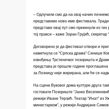
– Одлучили смо да на овај начин почнем
представимо ново име фестивала. Тради
представе овај пут смо прекинули из тих
тој пракси – каже Зоран Грујић, секретар 
Договорено је да фестивал отвори и приг
наметнула се “Српска драма” Синише К
извођењу Трстеничког позоришта и Драмс
представа је прошле године проглашена 
за Лозницу није жирирана, али ће се надм
На сцени Вуковог дома културе друга так
гостовати Позориште “Јанко Веселиновић
режији Иване Терзић. Театар “Инат” из 
министарком”, у режији Андријане Симови