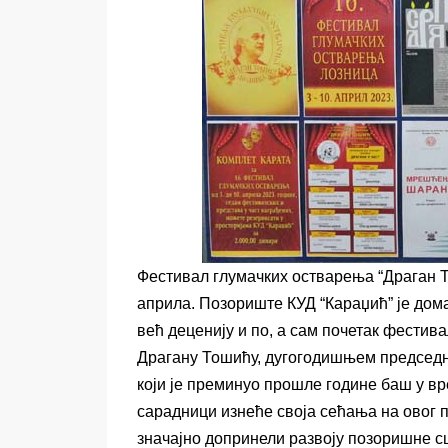
Фестивал глумачких остварења “Драган То
априла. Позориште КУД “Караџић” је дома
већ деценију и по, а сам почетак фести
Драгану Тошићу, дугогодишњем председн
који је преминуо прошле године баш у в
сарадници изнеће своја сећања на овог пр
значајно допринели развоју позоришне сц