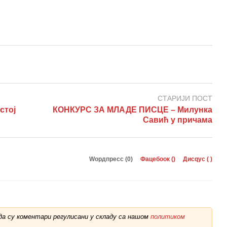
СТАРИЈИ ПОСТ
стој
КОНКУРС ЗА МЛАДЕ ПИСЦЕ – Милунка
Савић у причама
Wордпресс (0)
Фацебоок (
)
Дисqус (
)
а су коментари регулисани у складу са нашом
политиком