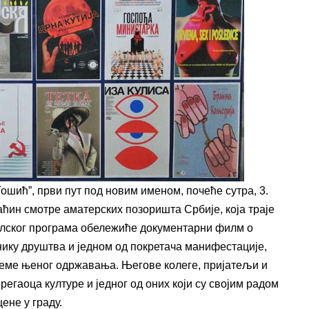
шић”, први пут под новим именом, почеће сутра, 3.
ћин смотре аматерских позоришта Србије, која траје
валског програма обележиће документарни филм о
ику друштва и једном од покретача манифестације,
реме њеног одржавања. Његове колеге, пријатељи и
егаоца културе и једног од оних који су својим радом
ене у граду.