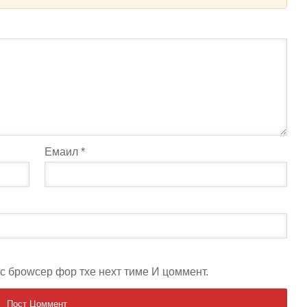
Емаил
*
ис броwсер фор тхе неxт тиме И цоммент.