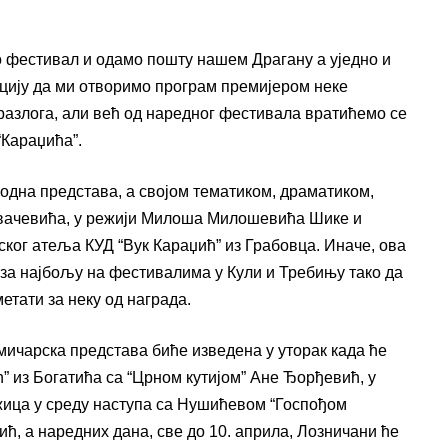
о фестивал и одамо пошту нашем Драгану а уједно и
цију да ми отворимо програм премијером неке
 разлога, али већ од наредног фестивала вратићемо се
“Караџића”.
одна представа, а својом тематиком, драматиком,
овачевића, у режији Милоша Милошевића Шике и
ког атеља КУД “Вук Караџић” из Грабовца. Иначе, ова
за најбољу на фестивалима у Кули и Требињу тако да
етати за неку од награда.
мичарска представа биће изведена у уторак када ће
” из Богатића са “Црном кутијом” Ане Ђорђевић, у
Ужица у среду наступа са Нушићевом “Госпођом
ћ, а наредних дана, све до 10. априла, Лозничани ће