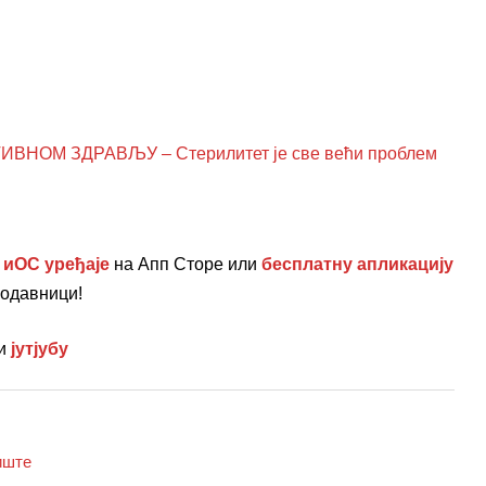
ОМ ЗДРАВЉУ – Стерилитет је све већи проблем
 иОС уређаје
на Апп Сторе или
бесплатну апликацију
родавници!
и
јутјубу
иште