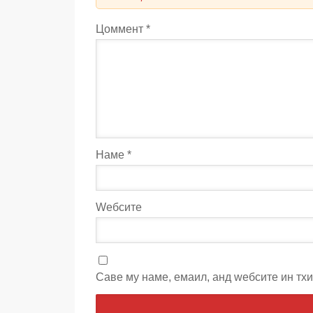
Цоммент
*
Наме
*
Wебсите
Саве мy наме, емаил, анд wебсите ин тх