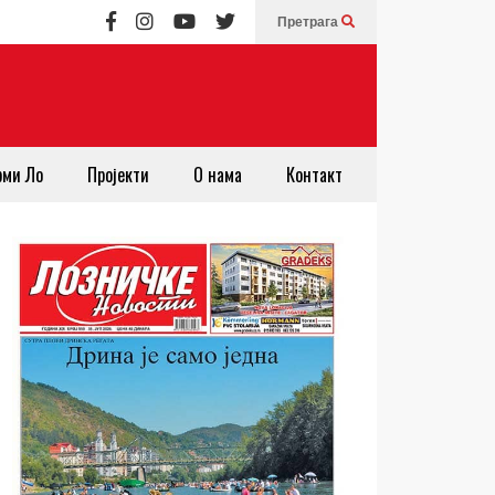
Претрага
рми Ло
Пројекти
О нама
Контакт