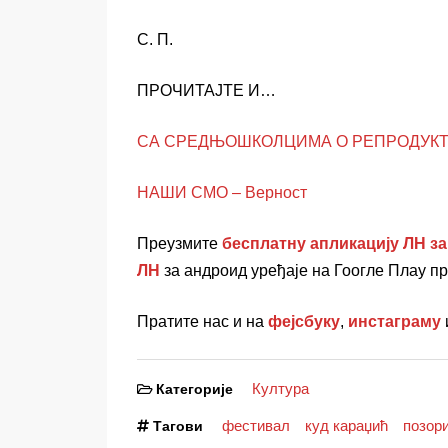
С. П.
ПРОЧИТАЈТЕ И…
СА СРЕДЊОШКОЛЦИМА О РЕПРОДУКТИВН
НАШИ СМО – Верност
Преузмите
бесплатну апликацију ЛН за
ЛН
за андроид уређаје на Гоогле Плаy п
Пратите нас и на
фејсбуку
,
инстаграму
Култура
Категорије
фестивал
куд караџић
позор
Тагови