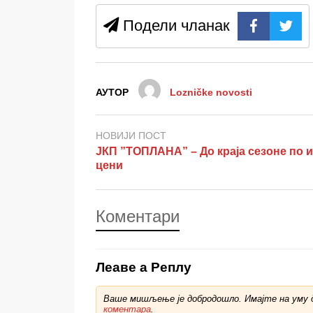
Подели чланак
АУТОР
Lozničke novosti
НОВИЈИ ПОСТ
ЈКП ”ТОПЛАНА” – До краја сезоне по и
цени
Коментари
Леаве а Реплy
Ваше мишљење је добродошло. Имајте на уму д
коментара
.