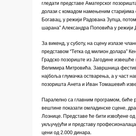
гледати представе Аматерског позоришт
долази с комадом намењеним старијима 
Богавац, у режији Радована Зупца, пото
шарана” Александра Поповића у режији 
За викенд, у суботу, на сцену излазе чла
представом “Тетка од милион долара” Ке
Градско позориште из Јагодине извешће п
Велимира Митровића. Завршница фестива
најбоља глумачка остварења, а у част н
позоришта Анета и Иван Томашевић изве
Паралелно са главним програмом, биће ре
вештине показати омладинске сцене, драм
Лознице. Представе ће бити извођене од 
укључујући и представу професионалаца,
цени од 2.000 динара.