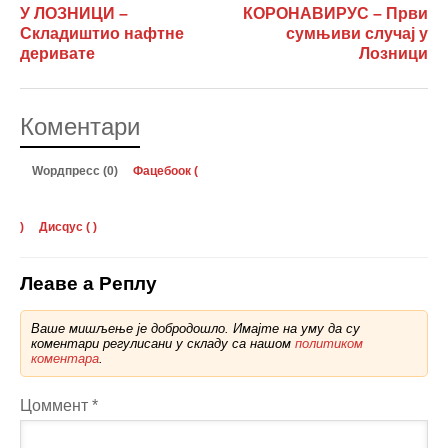
У ЛОЗНИЦИ –
КОРОНАВИРУС – Први
Складиштио нафтне
сумњиви случај у
деривате
Лозници
Коментари
Wордпресс (0)
Фацебоок (
)
Дисqус (
)
Леаве а Реплy
Ваше мишљење је добродошло. Имајте на уму да су
коментари регулисани у складу са нашом
политиком
коментара
.
Цоммент
*