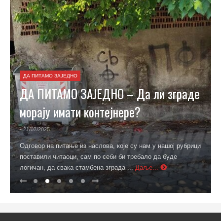
ДА ПИТАМО ЗАЈЕДНО
ДА ПИТАМО ЗАЈЕДНО – Да ли зграде
морају имати контејнере?
- 21/07/2025
Одговор на питање из наслова, које су нам у нашој рубрици
поставили читаоци, сам по себи би требало да буде
логичан, да свака стамбена зграда ...
Даље...