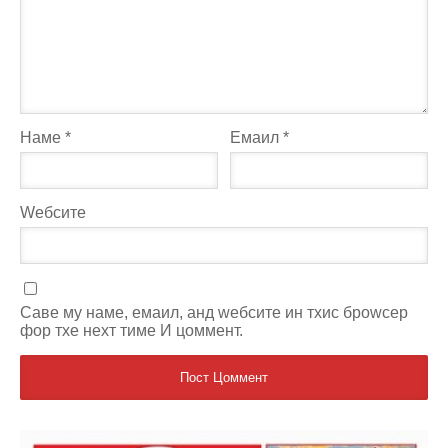
Наме
*
Емаил
*
Wебсите
Саве мy наме, емаил, анд wебсите ин тхис броwсер
фор тхе неxт тиме И цоммент.