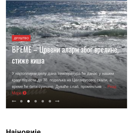
ДРУШТВО
ВРЕМЕ – Црвени аларм због врелине,
стиже киша
У најтоплијем делу дана температура ће данас у нашем
крају порасти до 38. подељка на Целзијусовој скали, а
време ће бити сунчано. Дуваће слаб, променљив ...
Реад
Море
Најновије