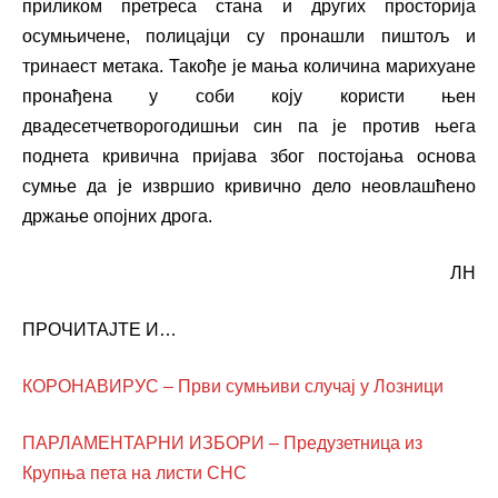
приликом претреса стана и других просторија
осумњичене, полицајци су пронашли пиштољ и
тринаест метака. Такође је мања количина марихуане
пронађена у соби коју користи њен
двадесетчетворогодишњи син па је против њега
поднета кривична пријава због постојања основа
сумње да је извршио кривично дело неовлашћено
држање опојних дрога.
ЛН
ПРОЧИТАЈТЕ И…
КОРОНАВИРУС – Први сумњиви случај у Лозници
ПАРЛАМЕНТАРНИ ИЗБОРИ – Предузетница из
Крупња пета на листи СНС