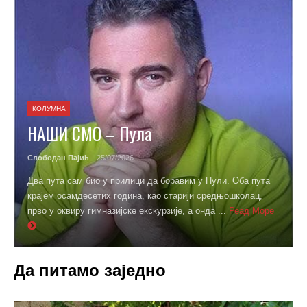
КОЛУМНА
НАШИ СМО – Пула
Слободан Пајић
- 25/07/2026
Два пута сам био у прилици да боравим у Пули. Оба пута
крајем осамдесетих година, као старији средњошколац,
прво у оквиру гимназијске екскурзије, а онда ...
Реад Море
Да питамо заједно