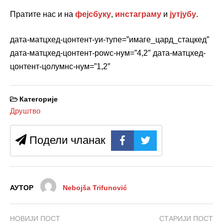
Пратите нас и на
фејсбуку
,
инстаграму
и
јутјубу
.
дата-матцхед-цонтент-уи-тyпе=”имаге_цард_стацкед”
дата-матцхед-цонтент-роwс-нум=”4,2″ дата-матцхед-
цонтент-цолумнс-нум=”1,2″
Категорије
Друштво
Подели чланак
АУТОР
Nebojša Trifunović
НОВИЈИ ПОСТ
СТАРИЈИ ПОСТ