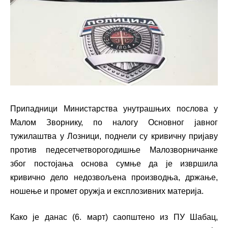
Припадници Министарства унутрашњих послова у
Малом Зворнику, по налогу Основног јавног
тужилаштва у Лозници, поднели су кривичну пријаву
против педесетчетворогодишње Малозворничанке
због постојања основа сумње да је извршила
кривично дело недозвољена производња, држање,
ношење и промет оружја и експлозивних материја.
Како је данас (6. март) саопштено из ПУ Шабац,