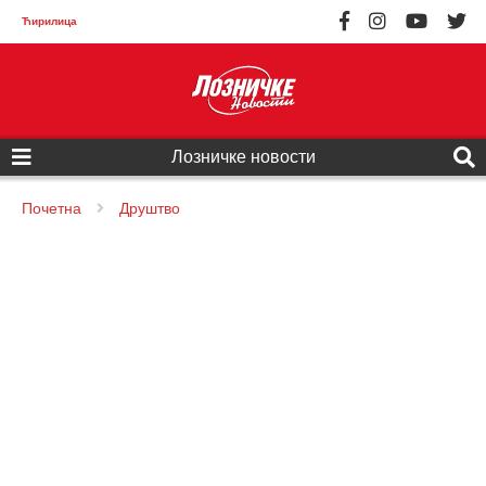
Ћирилица
Лозничке новости
Почетна
Друштво