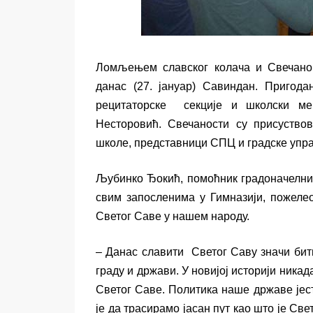
Ломљењем славског колача и Свечаном
данас (27. јануар) Савиндан. Пригода
рецитаторске секције и школски ме
Несторовић. Свечаности су присуство
школе, представници СПЦ и градске упра
Љубинко Ђокић, помоћник градоначелник
свим запосленима у Гимназији, пожелео
Светог Саве у нашем народу.
– Данас славити Светог Саву значи бити
граду и држави. У новијо
ј
историји никад
Светог Саве. Политика наше државе јес
је да трасирамо јасан пут као што је Св