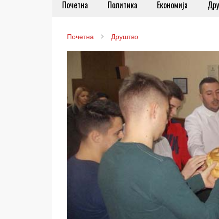
Почетна
Политика
Економија
Дру
Почетна
Друштво