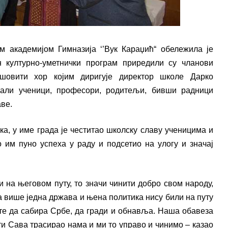
 академијом Гимназија ‘’Вук Караџић“ обележила је
н културно-уметнички програм приредили су чланови
шовити хор којим диригује директор школе Дарко
вали ученици, професори, родитељи, бивши радници
ве.
а, у име града је честитао школску славу ученицима и
 им пуно успеха у раду и подсетио на улогу и значај
 на његовом путу, то значи чинити добро свом народу,
а више једна држава и њена политика нису били на путу
те да сабира Србе, да гради и обнавља. Наша обавеза
ети Сава трасирао нама и ми то управо и чинимо – казао