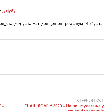
и
јутјубу
.
рд_стацкед” дата-матцхед-цонтент-роwс-нум=”4,2″ дата-
СТАРИЈИ ПОСТ
 –
“НАШ ДОМ” У 2020 – Највише улагања у
санацију депоније