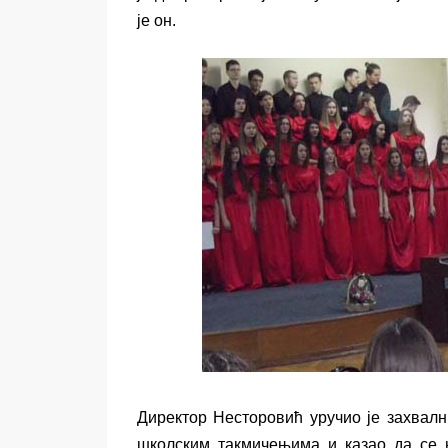
је он.
Директор Несторовић уручио је захвалн
школским такмичењима и казао да се н