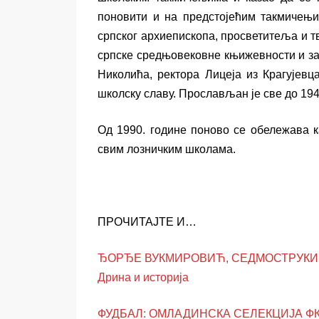
поновити и на предстојећим такмичењи
српског архиепископа, просветитеља и т
српске средњовековне књижевности и за
Николића, ректора Лицеја из Крагујевц
школску славу. Прослављан је све до 1945
Од 1990. године поново се обележава к
свим лозничким школама.
ПРОЧИТАЈТЕ И…
ЂОРЂЕ ВУКМИРОВИЋ, СЕДМОСТРУКИ 
Дрина и историја
ФУДБАЛ: ОМЛАДИНСКА СЕЛЕКЦИЈА ФК Л