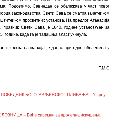
ма. Подсетимо, Савиндан се обележава у част првог
ворца законодавства. Свети Сава се сматра зачетником
штитником просветних установа. На предлог Атанасија
а, празник Свети Сава је 1840. године установљен за
. године, када га је тадашња власт укинула.
ао школска слава која је данас пригодно обележена у
Т.М.С
ПОБЕДНИК БОГОЈАВЉЕНСКОГ ПЛИВАЊА – У срцу
ОЗНИЦА – Биће спремни за пролећна искушења