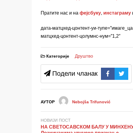
Пратите нас и на
фејсбуку
,
инстаграму
дата-матцхед-цонтент-уи-тyпе=”имаге_ца
матцхед-цонтент-цолумнс-нум=”1,2″
Друштво
Категорије
Подели чланак
АУТОР
Nebojša Trifunović
НОВИЈИ ПОСТ
НА СВЕТОСАВСКОМ БАЛУ У МИНХЕНУ
Лозничанима уручено признање