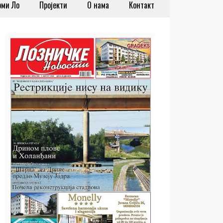
рми Ло
Пројекти
О нама
Контакт