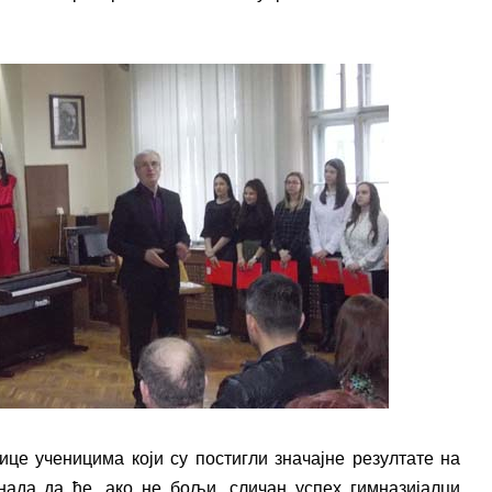
ице ученицима који су постигли значајне резултате на
ада да ће, ако не бољи, сличан успех гимназијалци