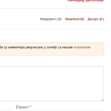
Wордпресс (0)
Фацебоок (
0
)
Дисqус (
0
)
а су коментари регулисани у складу са нашом
политиком
Емаил
*