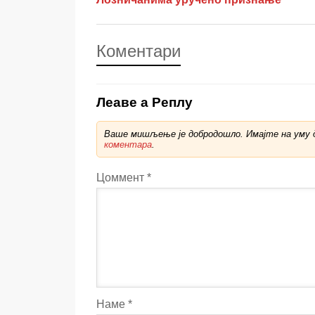
Коментари
Леаве а Реплy
Ваше мишљење је добродошло. Имајте на уму д
коментара
.
Цоммент
*
Наме
*