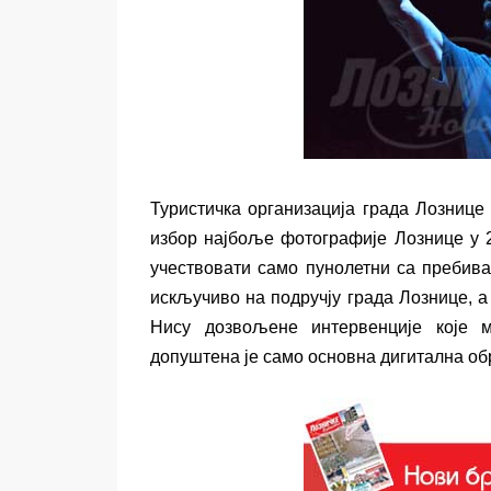
Туристичка организација града Лознице 
избор најбоље фотографије Лознице у 2
учествовати само пунолетни са пребив
искључиво на подручју града Лознице, а 
Нису дозвољене интервенције које м
допуштена је само основна дигитална обр