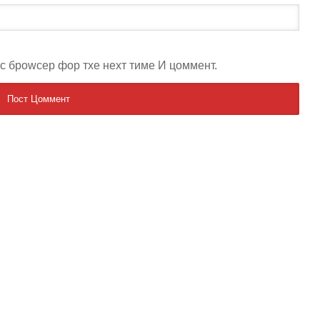
ис броwсер фор тхе неxт тиме И цоммент.