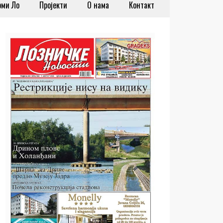
рми Ло
Пројекти
О нама
Контакт