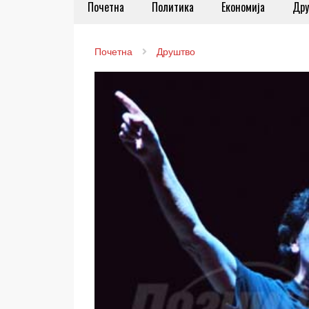
Почетна
Политика
Економија
Дру
Почетна
Друштво