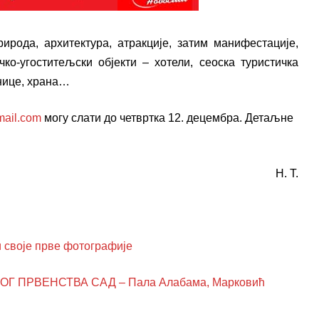
рирода, архитектура, атракције, затим манифестације,
чко-угоститељски објекти – хотели, сеоска туристичка
нице, храна…
mail.com
могу слати до четвртка 12. децембра. Детаљне
Н. Т.
воје прве фотографије
 ПРВЕНСТВА САД – Пала Алабама, Марковић