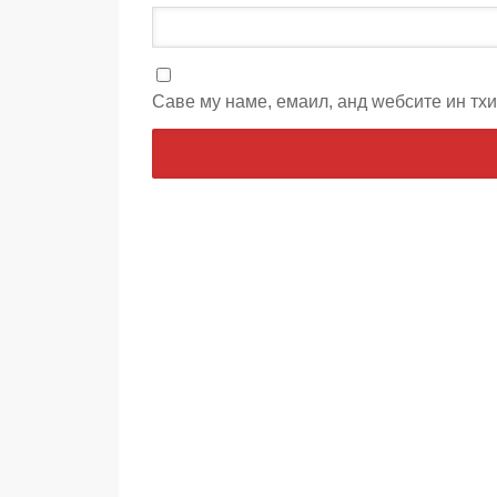
Саве мy наме, емаил, анд wебсите ин тх