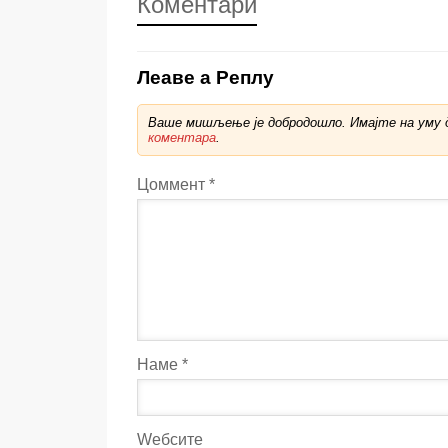
Коментари
Леаве а Реплy
Ваше мишљење је добродошло. Имајте на уму д
коментара
.
Цоммент
*
Наме
*
Wебсите