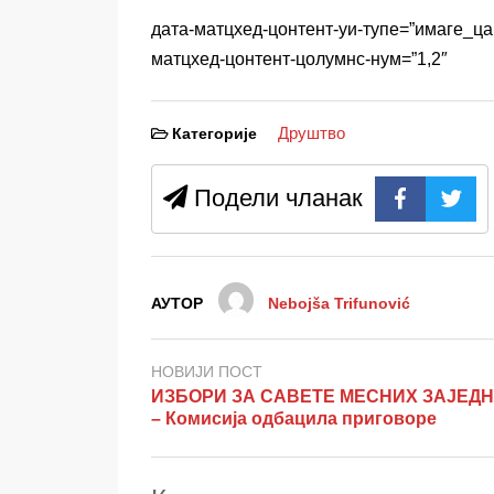
дата-матцхед-цонтент-уи-тyпе=”имаге_ца
матцхед-цонтент-цолумнс-нум=”1,2″
Друштво
Категорије
Подели чланак
АУТОР
Nebojša Trifunović
НОВИЈИ ПОСТ
ИЗБОРИ ЗА САВЕТЕ МЕСНИХ ЗАЈЕД
– Комисија одбацила приговоре