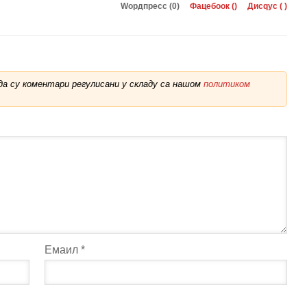
Wордпресс (0)
Фацебоок (
)
Дисqус (
)
а су коментари регулисани у складу са нашом
политиком
Емаил
*