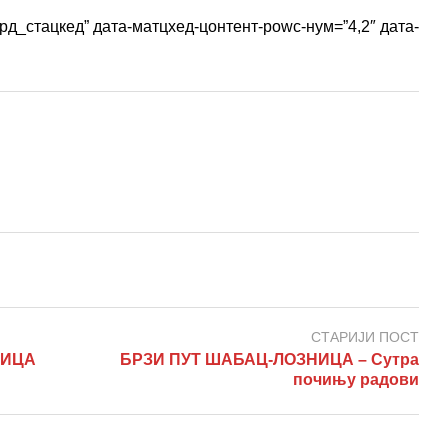
рд_стацкед” дата-матцхед-цонтент-роwс-нум=”4,2″ дата-
СТАРИЈИ ПОСТ
НИЦА
БРЗИ ПУТ ШАБАЦ-ЛОЗНИЦА – Сутра
почињу радови