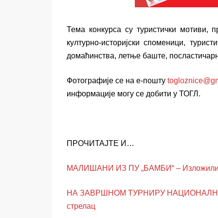
Тема конкурса су туристички мотиви, п
културно-историјски споменици, туристи
домаћинства, летње баште, посластичар
Фотографије се на е-пошту
togloznice@g
информације могу се добити у ТОГЛ.
ПРОЧИТАЈТЕ И…
МАЛИШАНИ ИЗ ПУ „БАМБИ“ – Изложили с
НА ЗАВРШНОМ ТУРНИРУ НАЦИОНАЛНОГ
стрелац