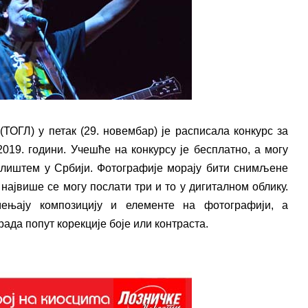
(ТОГЛ) у петак (29. новембар) је расписала конкурс за
019. години. Учешће на конкурсу је бесплатно, а могу
алиштем у Србији. Фотографије морају бити снимљене
највише се могу послати три и то у дигиталном облику.
ењају композицију и елементе на фотографији, а
ада попут корекције боје или контраста.