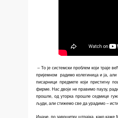
– То је системски проблем који траје ве
пријемном радимо колегиница и ја, ал
писарници предмете који пристигну по
фирме. Нас двоје не правимо паузу, рад
прошле, од уторка прошле седмице гуж
људи, али стижемо све да
у
радимо – ист
Иначе, по завршетку штрајка, како каже