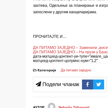
захтева, Одељење за планирање и изгра
запослени у другим канцеларијама.
ПРОЧИТАЈТЕ И…
ДА ПИТАМО ЗАЈЕДНО – Заменили „висећ
ДА ПИТАМО ЗАЈЕДНО – На прузи у Браси
дата-матцхед-цонтент-уи-тyпе=”имаге_ца
матцхед-цонтент-цолумнс-нум=”1,2″
Да питамо заједно
Категорије
Подели чланак
АУТОР
Nebojša Trifunović