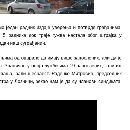
о један радник издаје уверења и потврде грађанима,
 5 радника док траје гужва настала због штрајка у
један
наш суграђанин.
 њима одговарало да имају више запослених, али да је
. Званично у овој служби
има
19
запослен
их
, али их
овања
,
ради
шеснаест
. Раденко Митровић, председник
тра у Лозници, рекао нам је да су чланови синдиката,