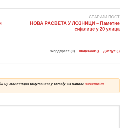
СТАРИЈИ ПОСТ
и
НОВА РАСВЕТА У ЛОЗНИЦИ – Паметне
сијалице у 20 улица
Wордпресс (0)
Фацебоок (
)
Дисqус (
)
а су коментари регулисани у складу са нашом
политиком