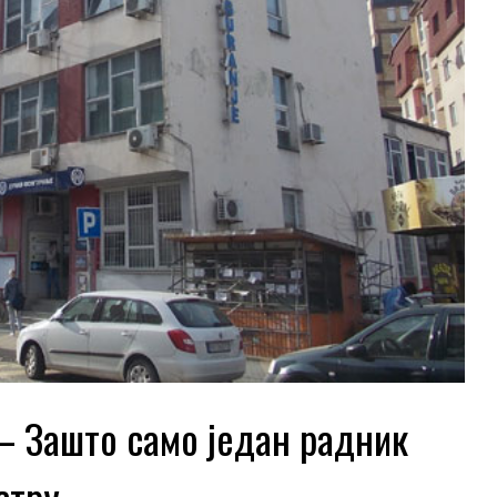
 Зашто само један радник
стру