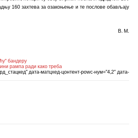
дњу 160 захтева за озакоњење и те послове обављају
В. М.
у“ бандеру
ни рампа ради како треба
рд_стацкед” дата-матцхед-цонтент-роwс-нум=”4,2″ дата-