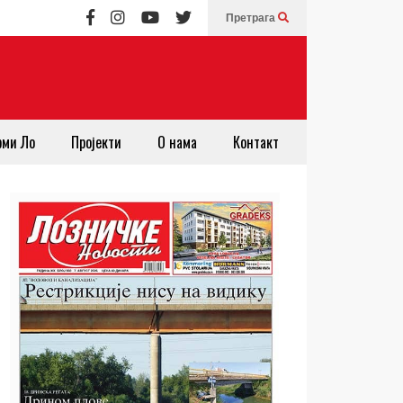
Претрага
рми Ло
Пројекти
О нама
Контакт