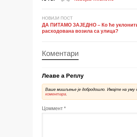
НОВИЈИ ПОСТ
ДА ПИТАМО ЗАЈЕДНО – Ко ће уклонит
расходована возила са улица?
Коментари
Леаве а Реплy
Ваше мишљење је добродошло. Имајте на уму д
коментара
.
Цоммент
*