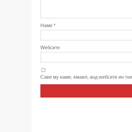
Наме
*
Wебсите
Саве мy наме, емаил, анд wебсите ин тх