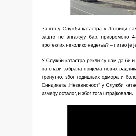
Зашто у Служби катастра у Лозници сам
зашто не ангажују бар, привремено 4-
протеклих неколико недеља? – пита
о је 
У Служби катастра рекли су нам да би и
на снази
забран
а
пријем
а
нових радника
тренутно
,
због годишњих одмора и бол
Синдиката „Независност“ у Служби катас
између осталог, и због тога штрајковали.