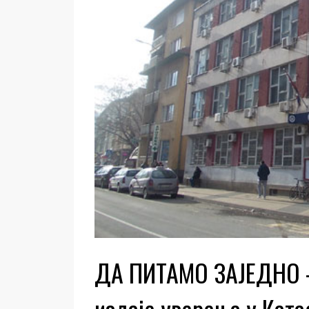
ДА ПИТАМО ЗАЈЕДНО –
издаје уверења у Ката