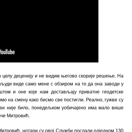
ћ целу деценију и не видим његово скорије реш
е
ње. На
и људи виде само мене с обзиром
на то
да она заводи у
штом и оне које нам достављају приватне геодетске
имо на смену како би
смо
све постигли. Реално, гужве су
ви није било, понедељком уобичајено има мало више
иче Митровић.
 Митровић, нотари су
о
вој Служби послали одједном 130