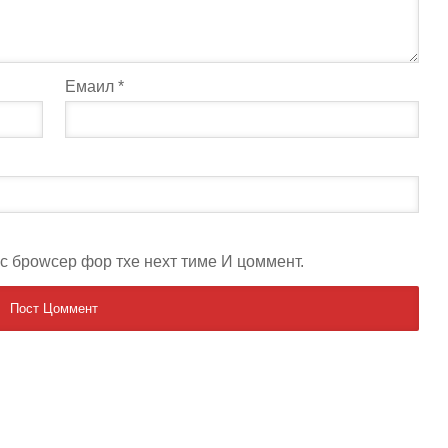
Емаил
*
ис броwсер фор тхе неxт тиме И цоммент.