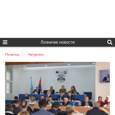
Лозничке новости
Почетна
Актуелно