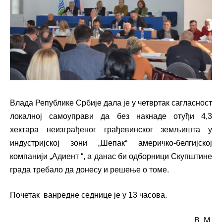
Влада Републике Србије дала је у четвртак сагласност
локалној самоуправи
да без накнаде отуђи 4,3
хектара неизграђеног грађевинског земљишта у
индустријској зони „Шепак“ америчко-белгијској
компанији „Адиент “
, а данас би одборници Скупштине
града требало да донесу и решење о томе.
Почетак
ванредне
седнице је у 13 часова.
В. М.