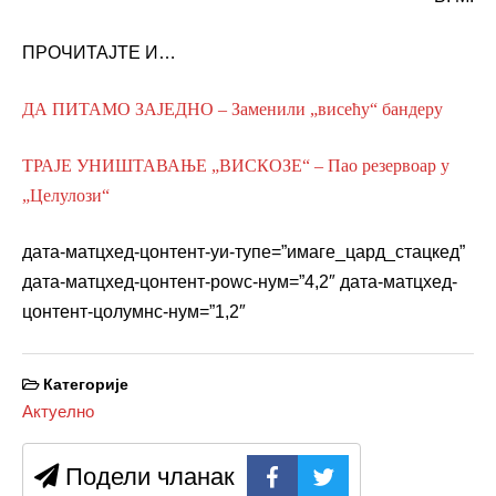
ПРОЧИТАЈТЕ И…
ДА ПИТАМО ЗАЈЕДНО – Заменили „висећу“ бандеру
ТРАЈЕ УНИШТАВАЊЕ „ВИСКОЗЕ“ – Пао резервоар у
„Целулози“
дата-матцхед-цонтент-уи-тyпе=”имаге_цард_стацкед”
дата-матцхед-цонтент-роwс-нум=”4,2″ дата-матцхед-
цонтент-цолумнс-нум=”1,2″
Категорије
Актуелно
Подели чланак