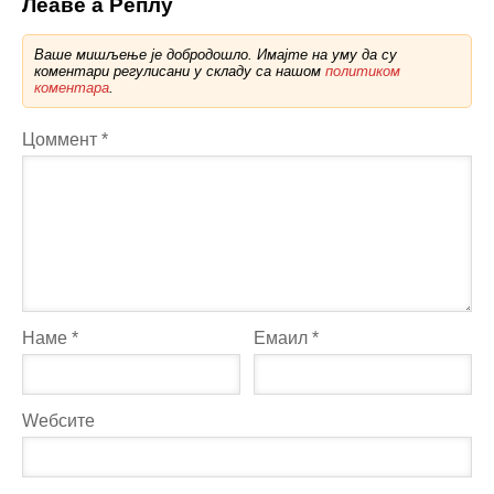
Леаве а Реплy
Ваше мишљење је добродошло. Имајте на уму да су
коментари регулисани у складу са нашом
политиком
коментара
.
Цоммент
*
Наме
*
Емаил
*
Wебсите