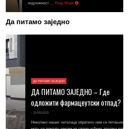
подложност ...
Реад Море
Да питамо заједно
ДА ПИТАМО ЗАЈЕДНО
ДА ПИТАМО ЗАЈЕДНО – Где
одложити фармацеутски отпад?
- 31/05/2025
Неколико наших читалаца обратило нам се питањем где
могу да предају лекове из својих кућних апотека којима је