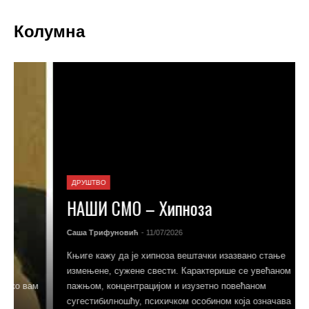
Колумна
ДРУШТВО
НАШИ СМО – Хипноза
Саша Трифуновић
- 11/07/2026
Књиге кажу да је хипноза вештачки изазвано стање
измењене, сужене свести. Карактерише се увећаном
пажњом, концентрацијом и изузетно повећаном
сугестибилношћу, психичком особином која означава