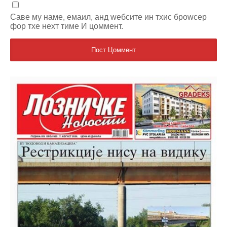
Саве мy наме, емаил, анд wебсите ин тхис броwсер
фор тхе неxт тиме И цоммент.