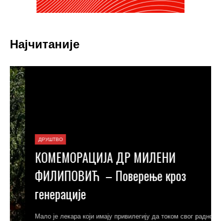
Најчитаније
ДРУШТВО
КОМЕМОРАЦИЈА ДР МИЛЕНИ
ФИЛИПОВИЋ – Поверење кроз
генерације
Мало је лекара који имају привилегију да током свог радног