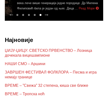
века лече више генерација једне породице. Др Милена
Филиповић била је један од њих. Деца ...
Реад Море
Најновије
ЏИЈУ-ЏИЦУ: СВЕТСКО ПРВЕНСТВО – Лозница
дочекала вицешампионе
НАШИ СМО – Аршини
ЗАВРШЕН ФЕСТИВАЛ ФОЛКЛОРА – Песма и игра
немају границе
ВРЕМЕ – ”Свежа” 32 степена, киша све ближе
ВРЕМЕ – Тропска ноћ