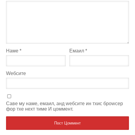
Наме
*
Емаил
*
Wебсите
Саве мy наме, емаил, анд wебсите ин тхис броwсер
фор тхе неxт тиме И цоммент.