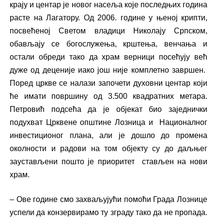
крају и центар је новог насеља које последњих година
расте на Лагатору. Од 2006. године у њеној крипти,
посвећеној Светом владици Николају Српском,
обављају се богослужења, крштења, венчања и
остали обреди тако да храм верници посећују већ
дуже од деценије иако још није комплетно завршен.
Поред цркве се налази започети духовни центар који
ће имати површину од 3.500 квадратних метара.
Петровић подсећа да је објекат био заједнички
подухват Црквене општине Лозница и Националног
инвестиционог плана, али је дошло до промена
околности и радови на том објекту су до даљњег
заустављени пошто је приоритет стављен на нови
храм.
– Ове године смо захваљујући помоћи Града Лознице
успели да конзервирамо ту зграду тако да не пропада.