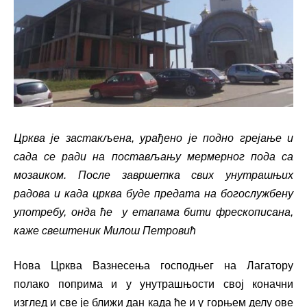
Црква је застакљена, урађено је подно грејање и
сада се ради на постављању мермерног пода са
мозаиком. После завршетка свих унутрашњих
радова и када црква буде предата на богослужбену
употребу, онда ће у етапама бити фрескописана,
каже свештеник Милош Петровић
Нова Црква Вазнесења господњег на Лагатору
полако поприма и у унутрашњости свој коначни
изглед и све је ближи дан када ће и у горњем делу ове