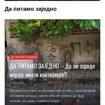
Да питамо заједно
ДА ПИТАМО ЗАЈЕДНО
ДА ПИТАМО ЗАЈЕДНО – Да ли зграде
морају имати контејнере?
- 21/07/2025
Одговор на питање из наслова, које су нам у нашој рубрици
поставили читаоци, сам по себи би требало да буде
логичан, да свака стамбена зграда ...
Даље...