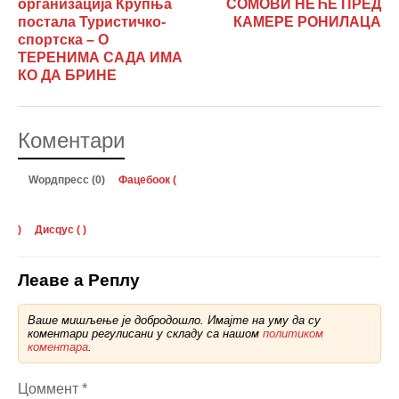
организација Крупња
СОМОВИ НЕЋЕ ПРЕД
постала Туристичко-
КАМЕРЕ РОНИЛАЦА
спортска – О
ТЕРЕНИМА САДА ИМА
КО ДА БРИНЕ
Коментари
Wордпресс (0)
Фацебоок (
)
Дисqус (
)
Леаве а Реплy
Ваше мишљење је добродошло. Имајте на уму да су
коментари регулисани у складу са нашом
политиком
коментара
.
Цоммент
*