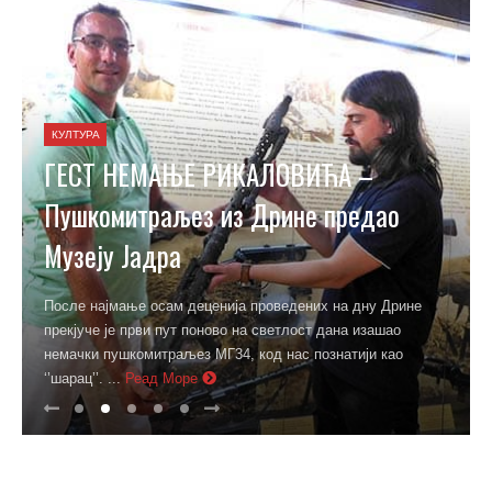
КУЛТУРА
ГЕСТ НЕМАЊЕ РИКАЛОВИЋА –
Пушкомитраљез из Дрине предао
Музеју Јадра
После најмање осам деценија проведених на дну Дрине
прекјуче је први пут поново на светлост дана изашао
немачки пушкомитраљез МГ34, код нас познатији као
‘’шарац’’. ...
Реад Море