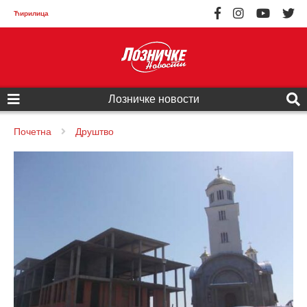
Ћирилица
Лозничке новости
Почетна
Друштво