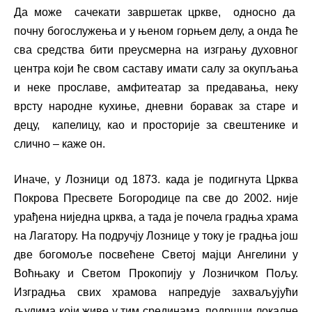
Да може сачекати завршетак цркве, односно да
почну богослужења и у њеном горњем делу, а онда ће
сва средства бити преусмерна на изгрању духовног
центра који ће свом саставу имати салу за окупљања
и неке прославе, амфитеатар за предавања, неку
врсту народне кухиње, дневни боравак за старе и
децу, капелицу, као и просторије за свештенике и
слично – каже он.
Иначе, у Лозници од 1873. када је подигнута Црква
Покрова Пресвете Богородице па све до 2002. није
урађена ниједна црква, а тада је почела градња храма
на Лагатору. На подручју Лознице у току је градња још
две богомоље посвећене Светој мајци Ангелини у
Воћњаку и Светом Прокопију у Лозничком Пољу.
Изградња свих храмова напредује захваљујући
људима који живе у тим срединама, подршци локалне