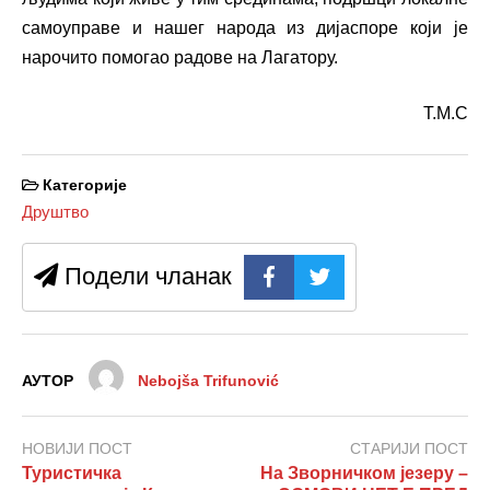
самоуправе и нашег народа из дијаспоре који је
нарочито помогао радове на Лагатору.
Т.М.С
Категорије
Друштво
Подели чланак
АУТОР
Nebojša Trifunović
НОВИЈИ ПОСТ
СТАРИЈИ ПОСТ
Туристичка
На Зворничком језеру –