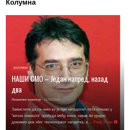
Колумна
КОЛУМНА
НАШИ СМО – Један напред, назад
два
Лозничке новости
- 01/08/2026
Замислите да се неко ко је пре четрдесет лета отишао у
''вечна ловишта'' пробуди међу нама, какав би уједно
доживео шок због технолошког напретка, а ...
Реад Море