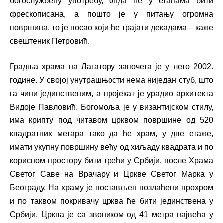
богослужбену употребу, онда ће у етапама бити
фрескописана, а пошто је у питању огромна
површина, то је посао који ће трајати декадама – каже
свештеник Петровић.
Градња храма на Лагатору започета је у лето 2002.
године. У својој унутрашњости нема ниједан стуб, што
га чини јединственим, а пројекат је урадио архитекта
Видоје Павловић. Богомоља је у византијском стилу,
има крипту под читавом црквом површине од 520
квадратних метара тако да ће храм, у две етаже,
имати укупну површину већу од хиљаду квадрата и по
корисном простору бити трећи у Србији, после Храма
Светог Саве на Врачару и Цркве Светог Марка у
Београду. На храму је постављен позлаћени прохром
и по таквом покривачу црква ће бити јединствена у
Србији. Црква је са звоником од 41 метра највећа у