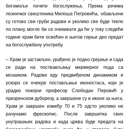
богомоље почети богослужења. Према речима
лозничког свештеника Милоша Петровића, обављени
су готово сви груби радови и уколико све буде текло
по плану, могло би се очекивати да ће у току следеће
године храм бити освећен и његов горњи део предат
на богослужбену употребу.
– Храм је застакљен, урађено је подно грејање и сада
се ради на поствављању мермерног пода са
мозаиком. Радови иду предвиђеном динамиком и
ускоро се очекује постављање иконостаса, који је
урадио покојни професор Слободан Перовић у
призренском дуборезу, а завршене су и иконе за њега.
Храм је завршен између 70 и 75 одсто уколико не
рачунамо фрескопис. После завршетка свих
унутрашњих радова и када црква буде предата на