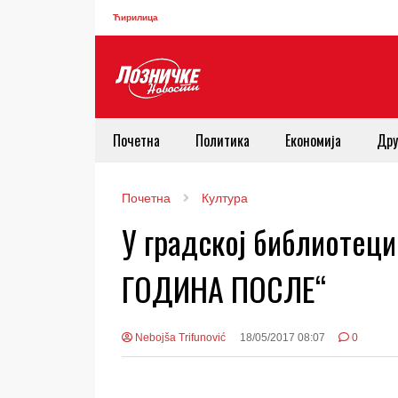
Ћирилица
Почетна
Политика
Економија
Дру
Почетна
Култура
У градској библиоте
ГОДИНА ПОСЛЕ“
Nebojša Trifunović
18/05/2017 08:07
0