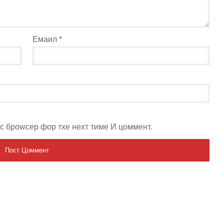
Емаил
*
ис броwсер фор тхе неxт тиме И цоммент.