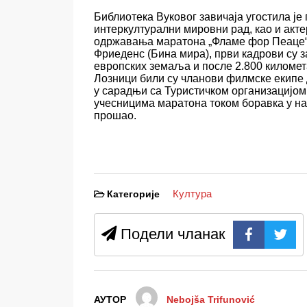
Библиотека Вуковог завичаја угостила ј
интеркултурални мировни рад, као и акте
одржавања маратона
„
Фламе фор Пеаце
Фриеденс
(Бина мира),
први кадрови су з
европских земаља и
после
2
.
800 к
иломе
Лозници били су чланови филмске екипе
у сарадњи са Туристичком организацијом 
учесницима маратона током боравка у наш
прошао.
Култура
Категорије
Подели чланак
АУТОР
Nebojša Trifunović