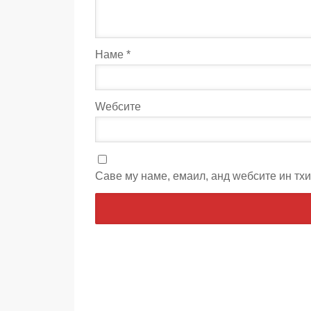
Наме
*
Wебсите
Саве мy наме, емаил, анд wебсите ин тх