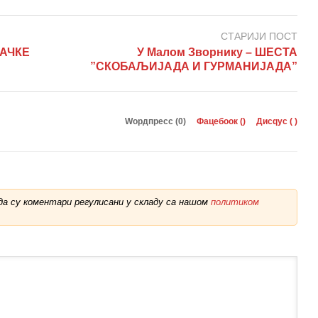
СТАРИЈИ ПОСТ
ЗАЧКЕ
У Малом Зворнику – ШЕСТА
”СКОБАЉИЈАДА И ГУРМАНИЈАДА”
Wордпресс (0)
Фацебоок (
)
Дисqус (
)
а су коментари регулисани у складу са нашом
политиком