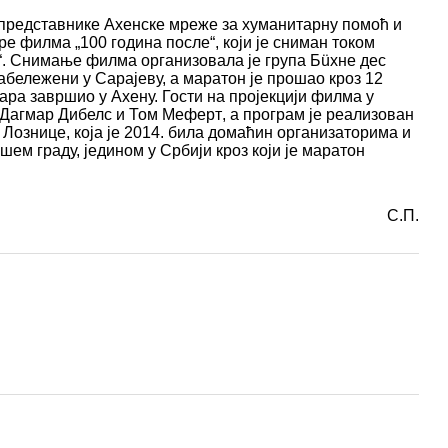
е представнике Ахенске мреже за хуманитарну помоћ и
ре филма „100 година после“,
који је сниман током
“. Снимање филма организовала је група
Бüхне дес
абележени у Сарајеву, а маратон је
прошао кроз 12
тара
завршио у Ахену.
Гости
на пројекцији филма у
Дагмар Дибелс и Том Меферт
, а програм је
реализован
Лознице, која је 2014. била домаћин организаторима и
ем граду, једином у Србији кроз који је маратон
С.П.