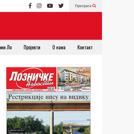
Претрага
рми Ло
Пројекти
О нама
Контакт