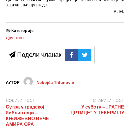
заказивање прегледа.
В. М.
Категорије
Друштво
Подели чланак
АУТОР
Nebojša Trifunović
НОВИЈИ ПОСТ
СТАРИЈИ ПОСТ
Сутра у градској
У суботу – „РАТНЕ
библиотеци –
ЦРТИЦЕ“ У ТЕКЕРИШУ
КЊИЖЕВНО ВЕЧЕ
АМИРА ОРА