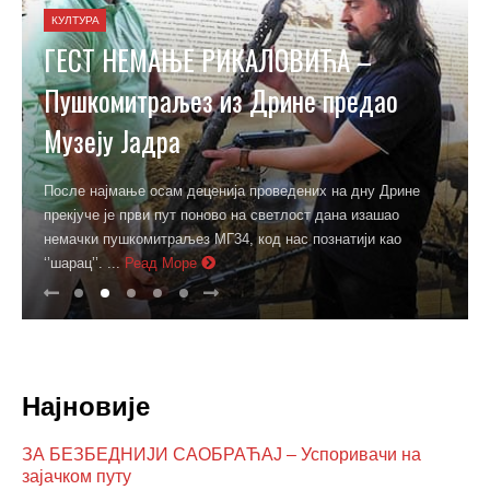
КУЛТУРА
ГЕСТ НЕМАЊЕ РИКАЛОВИЋА –
Пушкомитраљез из Дрине предао
Музеју Јадра
После најмање осам деценија проведених на дну Дрине
прекјуче је први пут поново на светлост дана изашао
немачки пушкомитраљез МГ34, код нас познатији као
‘’шарац’’. ...
Реад Море
Најновије
ЗА БЕЗБЕДНИЈИ САОБРАЋАЈ – Успоривачи на
зајачком путу