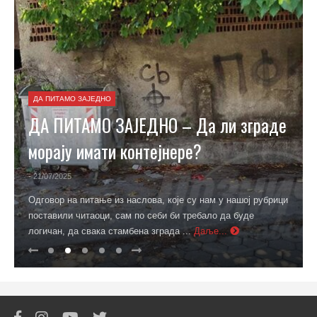
ДА ПИТАМО ЗАЈЕДНО
ДА ПИТАМО ЗАЈЕДНО – Да ли зграде
морају имати контејнере?
- 21/07/2025
Одговор на питање из наслова, које су нам у нашој рубрици
поставили читаоци, сам по себи би требало да буде
логичан, да свака стамбена зграда ...
Даље...