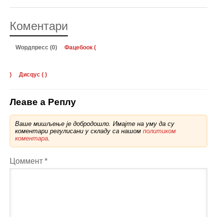
Коментари
Wордпресс (0)
Фацебоок (
)
Дисqус (
)
Леаве а Реплy
Ваше мишљење је добродошло. Имајте на уму да су
коментари регулисани у складу са нашом
политиком
коментара
.
Цоммент
*