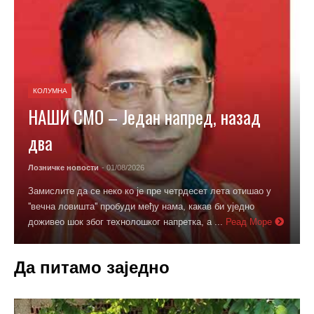
КОЛУМНА
НАШИ СМО – Један напред, назад
два
Лозничке новости
- 01/08/2026
Замислите да се неко ко је пре четрдесет лета отишао у
''вечна ловишта'' пробуди међу нама, какав би уједно
доживео шок због технолошког напретка, а ...
Реад Море
Да питамо заједно