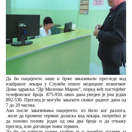
Да би пацијенти лаше и брже заказивали прегледе код
изабраног лекара у Служби опште медицине лозничког
Дома здравља “Др Миленко Марин”, поред већ постојећег
телефонског броја 875-950, ових дана уведен је још један
892-530. Преглед је могуће заказати сваког радног дана од
7 до 20 часова.
Ако после заказивања пацијенти, из било ког разлога,
желе да промене термин доласка код лекара, потребно је
да поново позову један од ова два броја и да откажу
преглед, или договоре нови термин.
Да би се избегле гужве урађен је и посебан шалтер за