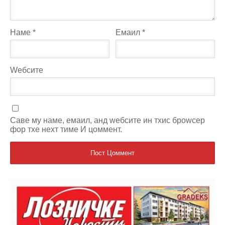
Наме
*
Емаил
*
Wебсите
Саве мy наме, емаил, анд wебсите ин тхис броwсер
фор тхе неxт тиме И цоммент.