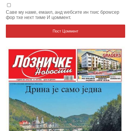
Саве мy наме, емаил, анд wебсите ин тхис броwсер
фор тхе неxт тиме И цоммент.