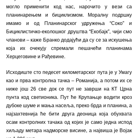
могло применити код нас, нарочито у вези са
планинарењем и бициклизмом. Моралну подршку
имамо и од Планинарског удружења “Соко” и
Бициклистичко-еколошког друштва “Екобајк”, чији смо
чланови – каже Бранко додајући да су се за искушења
која их очекују спремали пешачећи планинама
Херцеговине и Рађевине.
Исходиште сто педесет километарског пута је у Умагу
као и прва контролна тачка – Романија, а потом их се
ниже још 26 све док се пут не заврши на КТ Црна
пунта код светионика. Пут ће Крупањце водити кроз
дубоке шуме и мања насеља, преко брда и планина, а
најзахтевнија ће бити друга деоница која обухвата
осам контролних тачака од којих је само једна испод
хиљаду метара надморске висине, а највиша је Војак