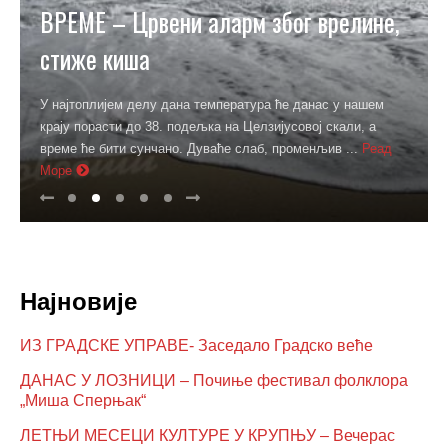
ВРЕМЕ – Црвени аларм због врелине,
стиже киша
У најтоплијем делу дана температура ће данас у нашем
крају порасти до 38. подељка на Целзијусовој скали, а
време ће бити сунчано. Дуваће слаб, променљив ...
Реад
Море
Најновије
ИЗ ГРАДСКЕ УПРАВЕ- Заседало Градско веће
ДАНАС У ЛОЗНИЦИ – Почиње фестивал фолклора
„Миша Сперњак“
ЛЕТЊИ МЕСЕЦИ КУЛТУРЕ У КРУПЊУ – Вечерас