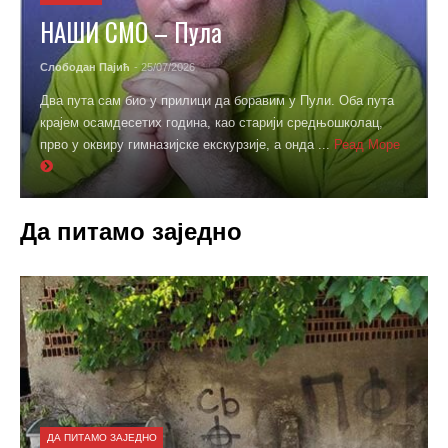
НАШИ СМО – Пула
Слободан Пајић
- 25/07/2026
Два пута сам био у прилици да боравим у Пули. Оба пута
крајем осамдесетих година, као старији средњошколац,
прво у оквиру гимназијске екскурзије, а онда ...
Реад Море
Да питамо заједно
ДА ПИТАМО ЗАЈЕДНО