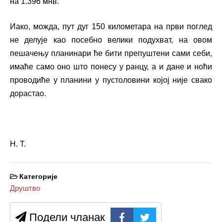
на 1.396 мнв.
Иако, можда, пут дуг 150 километара на први поглед
не делује као посебно велики подухват, на овом
пешачењу планинари ће бити препуштени сами себи,
имаће само оно што понесу у ранцу, а и дане и ноћи
проводиће у планини у пустоловини којој није свако
дорастао.
Н. Т.
Категорије
Друштво
Подели чланак