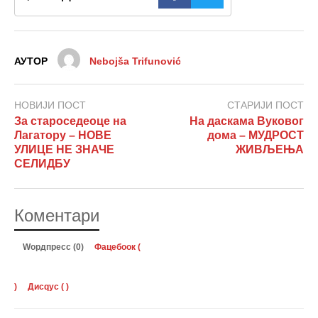
АУТОР
Nebojša Trifunović
НОВИЈИ ПОСТ
СТАРИЈИ ПОСТ
За староседеоце на
На даскама Вуковог
Лагатору – НОВЕ
дома – МУДРОСТ
УЛИЦЕ НЕ ЗНАЧЕ
ЖИВЉЕЊА
СЕЛИДБУ
Коментари
Wордпресс (0)
Фацебоок (
)
Дисqус (
)