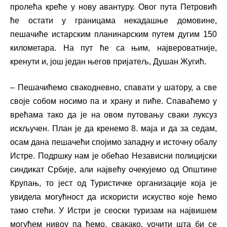
пролећа креће у нову авантуру. Овог пута Петровић
ће остати у границама некадашње домовине,
пешачиће истарским планинарским путем дугим 150
километара. На пут ће са њим, највероватније,
кренути и, још један његов пријатељ, Душан Жугић.
– Пешачићемо свакодневно, спавати у шатору, а све
своје собом носимо па и храну и пиће. Спаваћемо у
врећама тако да је на овом путовању сваки луксуз
искључен. План је да кренемо 8. маја и да за седам,
осам дана пешачећи спојимо западну и источну обалу
Истре. Подршку нам је обећао Независни полицијски
синдикат Србије, али највећу очекујемо од Општине
Крупањ, то јест од Туристичке организације која је
увидела могућност да искористи искуство које ћемо
тамо стећи. У Истри је сеоски туризам на највишем
могућем нивоу па ћемо, свакако, уочити шта би се