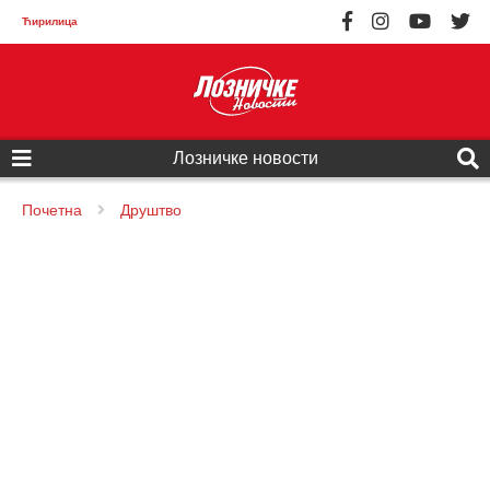
Ћирилица
Лозничке новости
Почетна
Друштво