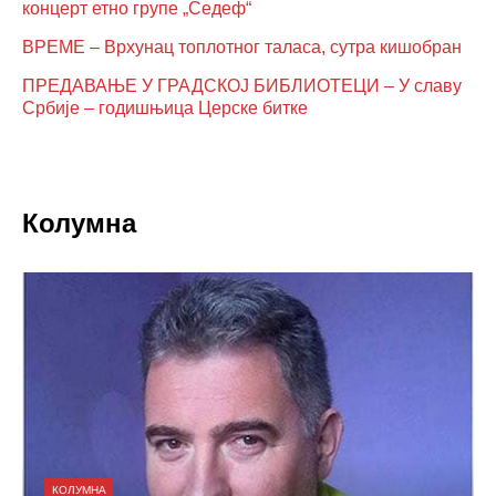
концерт етно групе „Седеф“
ВРЕМЕ – Врхунац топлотног таласа, сутра кишобран
ПРЕДАВАЊЕ У ГРАДСКОЈ БИБЛИОТЕЦИ – У славу
Србије – годишњица Церске битке
Колумна
КОЛУМНА