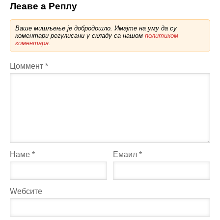
Леаве а Реплy
Ваше мишљење је добродошло. Имајте на уму да су
коментари регулисани у складу са нашом
политиком
коментара
.
Цоммент
*
Наме
*
Емаил
*
Wебсите