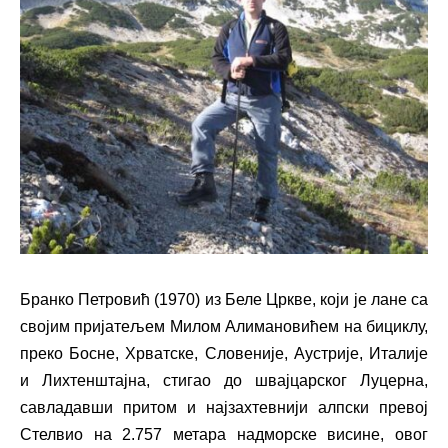
Бранко Петровић (1970) из Беле Цркве, који је лане са
својим пријатељем Милом Алимановићем на бициклу,
преко Босне, Хрватске, Словеније, Аустрије, Италије
и Лихтенштајна, стигао до швајцарског Луцерна,
савладавши притом и најзахтевнији алпски превој
Стелвио на 2.757 метара надморске висине, овог