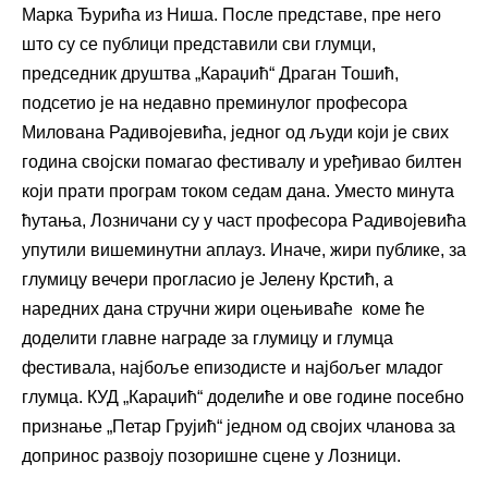
Марка Ђурића из Ниша. После представе, п
р
е него
што су се публици представили сви глумци,
председ
н
ик друштва „Караџић“ Драган Тошић,
подсетио је на недавно преминулог професора
Милована Радивојевића, једног од људи који је свих
година својски помагао фестивалу и уређивао билтен
који прати програм током седам дана. Уместо минут
а
ћутања, Лозничани су у част професора
Р
адивојевића
упутили вишеминутни аплауз. Иначе, жири публике, за
глумицу вечери прогласио је Јелену Крстић, а
наредних дана стручни жири оцењиваће коме ће
доделити главне награде за глумицу и глумца
фестивала, најбоље епизодисте и најбољег младог
глумца. КУД „Караџић“ доделиће и ове године посебно
признање „Петар Грујић“ једном од својих чланова за
допринос развоју позоришне сцене у Лозници.