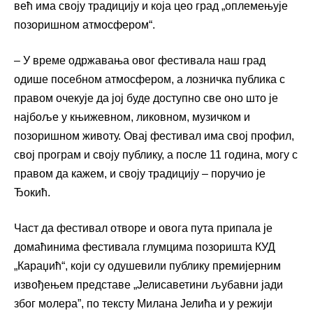
већ има своју традицију и која цео град „оплемењује
позоришном атмосфером“.
– У време одржавања овог фестивала наш град
одише посебном атмосфером
,
а лозничка публика с
правом очекује да јој буде доступно све оно што је
најбоље у књижевном, ликовном, музичком и
позоришном животу. Овај фестивал има свој профил,
свој програм и своју публику, а после 11 година, могу с
правом да кажем
,
и своју традицију – поручио је
Ђокић.
Част да фестивал отворе и ов
ога
пут
а
припала је
домаћинима фестивала глумцима позоришта КУД
„Караџић“, који су одушевили публику премијерним
извођењем представе „Јелисаветини љубавни јади
због молера”, по тексту Милана Јелића и у режији