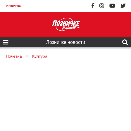
Ћирилица
Лозничке новости
Почетна
Култура