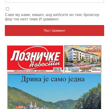
Саве мy наме, емаил, анд wебсите ин тхис броwсер
фор тхе неxт тиме И цоммент.