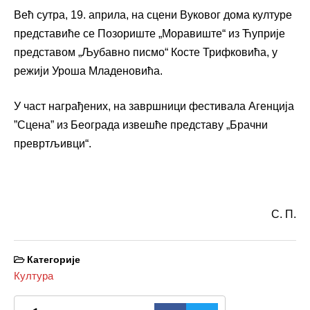
Већ сутра, 19. априла, на сцени Вуковог дома културе
представиће се Позориште „Моравиште“ из Ћуприје
представом „Љубавно писмо“ Косте Трифковића, у
режији Уроша Младеновића.
У част награђених, на завршници фестивала Агенција
”
Сцена
”
из Београда извешће представу „Брачни
превртљивци“.
С. П.
Категорије
Култура