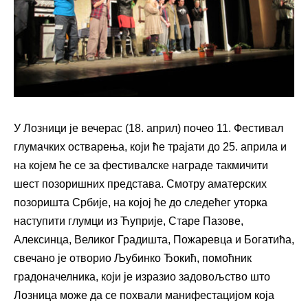
У Лозници је вечерас (18. април) почео 11. Фестивал
глумачких остварења, који ће трајати до 25. априла и
на којем ће се за фестивалск
е
наград
е
такмичити
шест позоришних представа. Смотру аматерских
позоришта Србије, на којој ће до следећег уторка
наступити глумци из
Ћуприје, Старе Пазове,
Алексинца, Великог Градишта, Пожаревца и Богатића,
свечано је отворио Љубинко Ђокић, помоћник
градоначелника, који је изразио задовољство што
Лозница може да се похвали манифестацијом која