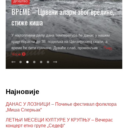
ДРУШТВО
ВРЕМЕ – Црвени аларм због врелине,
стиже киша
У најтоплијем делу дана температура ће данас у нашем
крају порасти до 38. подељка на Целзијусовој скали, а
време ће бити сунчано. Дуваће слаб, променљив ...
Реад
Море
Најновије
ДАНАС У ЛОЗНИЦИ – Почиње фестивал фолклора
„Миша Сперњак“
ЛЕТЊИ МЕСЕЦИ КУЛТУРЕ У КРУПЊУ – Вечерас
концерт етно групе „Седеф“