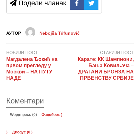
Подели чланак
АУТОР
Nebojša Trifunović
НОВИЈИ ПОСТ
СТАРИЈИ ПОСТ
Магдалена Ђокић на
Карате: КК Шампиони,
првом прегледу у
Бања Ковиљача –
Москви – НА ПУТУ
ДРАГАНИ БРОНЗА НА
НАДЕ
ПРВЕНСТВУ СРБИЈЕ
Коментари
Wордпресс (0)
Фацебоок (
)
Дисqус (
0
)