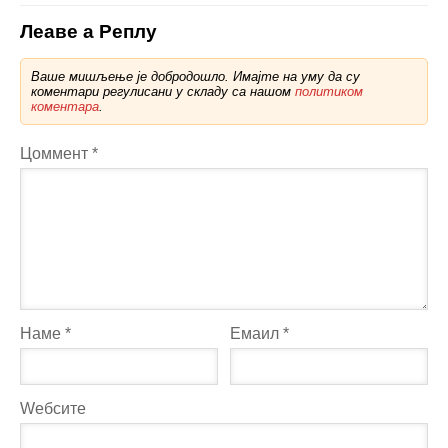
Леаве а Реплy
Ваше мишљење је добродошло. Имајте на уму да су
коментари регулисани у складу са нашом
политиком
коментара
.
Цоммент
*
Наме
*
Емаил
*
Wебсите