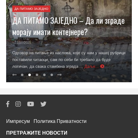
ДА ПИТАМО ЗАЈЕДНО
ДА ПИТАМО ЗАЈЕДНО – Да ли зграде
морају имати контејнере?
- 21/07/2025
Одговор на питање из наслова, које су нам у нашој рубрици
поставили читаоци, сам по себи би требало да буде
логичан, да свака стамбена зграда ...
Даље...
Импресум
Политика Приватности
ПРЕТРАЖИТЕ НОВОСТИ