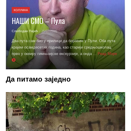
КОЛУМНА
НАШИ СМО – Пула
Слободан Пајић
- 25/07/2026
Два пута сам био у прилици да боравим у Пули. Оба пута
крајем осамдесетих година, као старији средњошколац,
прво у оквиру гимназијске екскурзије, а онда ...
Реад Море
Да питамо заједно