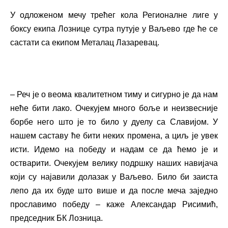
У одложеном мечу трећег кола Регионалне лиге у
боксу екипа Лознице сутра путује у Ваљево где ће се
састати са екипом Металац Лазаревац.
– Реч је о веома квалитетном тиму и сигурно је да нам
неће бити лако. Очекујем много боље и неизвесније
борбе него што је то било у дуелу са Славијом. У
нашем саставу ће бити неких промена, а циљ је увек
исти. Идемо на победу и надам се да ћемо је и
остварити. Очекујем велику подршку наших навијача
који су најавили долазак у Ваљево. Било би заиста
лепо да их буде што више и да после меча заједно
прославимо победу – каже Александар Рисимић,
председник БК Лозница.