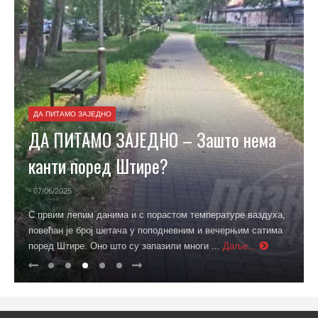
ДА ПИТАМО ЗАЈЕДНО
ДА ПИТАМО ЗАЈЕДНО – Зашто нема
канти поред Штире?
- 07/06/2025
С првим лепим данима и с порастом температуре ваздуха,
повећан је број шетача у поподневним и вечерњим сатима
поред Штире. Оно што су запазили многи ...
Даље...