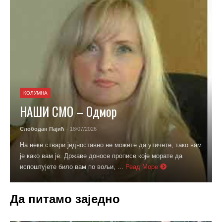
КОЛУМНА
НАШИ СМО – Одмор
Слободан Пајић
- 18/07/2026
На неке ствари једноставно не можете да утичете, тако вам
је како вам је. Државе доносе прописе које морате да
испоштујете било вам по вољи, ...
Реад Море
Да питамо заједно