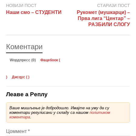
НОВИЈИ ПОСТ
СТАРИЈИ ПОСТ
Наши смо – СТУДЕНТИ
Рукомет (мушкарци) –
Прва лига “Центар” –
РАЗБИЛИ СЛОГУ
Коментари
Wордпресс (0)
Фацебоок (
)
Дисqус (
)
Леаве а Реплy
Ваше мишљење је добродошло. Имајте на уму да су
коментари регулисани у складу са нашом
политиком
коментара
.
Цоммент
*