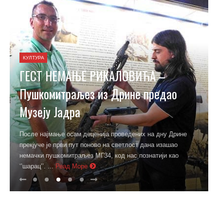
КУЛТУРА
ГЕСТ НЕМАЊЕ РИКАЛОВИЋА –
Пушкомитраљез из Дрине предао
Музеју Јадра
После најмање осам деценија проведених на дну Дрине
прекјуче је први пут поново на светлост дана изашао
немачки пушкомитраљез МГ34, код нас познатији као
‘’шарац’’. ...
Реад Море