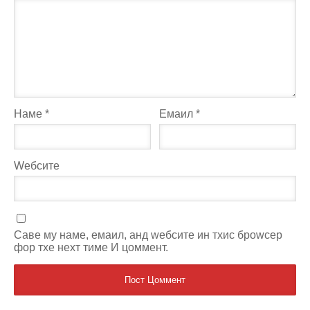
Наме
*
Емаил
*
Wебсите
Саве мy наме, емаил, анд wебсите ин тхис броwсер
фор тхе неxт тиме И цоммент.