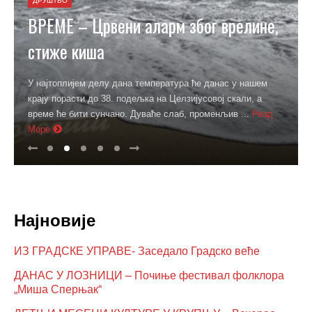
ДРУШТВО
ВРЕМЕ – Црвени аларм због врелине,
стиже киша
У најтоплијем делу дана температура ће данас у нашем
крају порасти до 38. подељка на Целзијусовој скали, а
време ће бити сунчано. Дуваће слаб, променљив ...
Реад
Море
Најновије
ИЗ ГРАДСКЕ УПРАВЕ- Заседало Градско веће
ДАНАС У ЛОЗНИЦИ – Почиње фестивал фолклора
„Миша Сперњак“