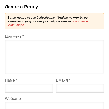
Леаве а Реплy
Ваше мишљење је добродошло. Имајте на уму да су
коментари регулисани у складу са нашом
политиком
коментара
.
Цоммент
*
Наме
*
Емаил
*
Wебсите