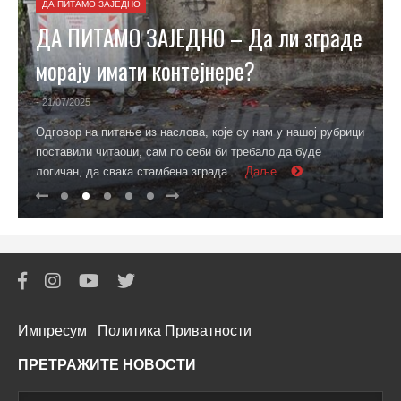
ДА ПИТАМО ЗАЈЕДНО
ДА ПИТАМО ЗАЈЕДНО – Да ли зграде
морају имати контејнере?
- 21/07/2025
Одговор на питање из наслова, које су нам у нашој рубрици
поставили читаоци, сам по себи би требало да буде
логичан, да свака стамбена зграда ...
Даље...
Импресум
Политика Приватности
ПРЕТРАЖИТЕ НОВОСТИ