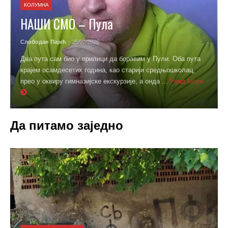
КОЛУМНА
НАШИ СМО – Пула
Слободан Пајић
- 25/07/2026
Два пута сам био у прилици да боравим у Пули. Оба пута
крајем осамдесетих година, као старији средњошколац,
прво у оквиру гимназијске екскурзије, а онда ...
Реад Море
Да питамо заједно