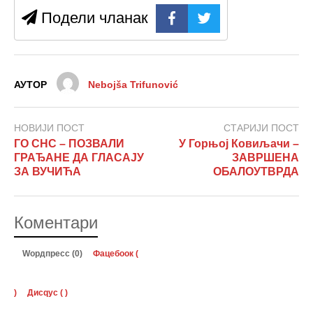
Подели чланак
АУТОР
Nebojša Trifunović
НОВИЈИ ПОСТ
СТАРИЈИ ПОСТ
ГО СНС – ПОЗВАЛИ
У Горњој Ковиљачи –
ГРАЂАНЕ ДА ГЛАСАЈУ
ЗАВРШЕНА
ЗА ВУЧИЋА
ОБАЛОУТВРДА
Коментари
Wордпресс (0)
Фацебоок (
)
Дисqус (
)