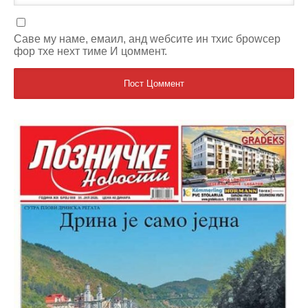
Саве мy наме, емаил, анд wебсите ин тхис броwсер
фор тхе неxт тиме И цоммент.