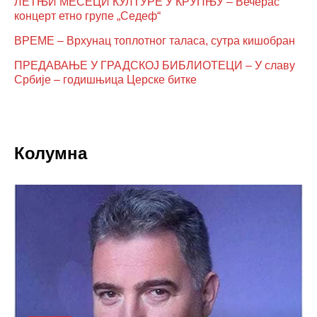
ЛЕТЊИ МЕСЕЦИ КУЛТУРЕ У КРУПЊУ – Вечерас
концерт етно групе „Седеф“
ВРЕМЕ – Врхунац топлотног таласа, сутра кишобран
ПРЕДАВАЊЕ У ГРАДСКОЈ БИБЛИОТЕЦИ – У славу
Србије – годишњица Церске битке
Колумна