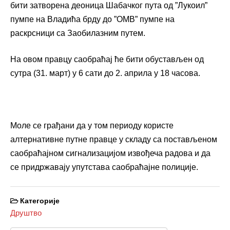
бити затворена деоница Шабачког пута од ”Лукоил”
пумпе на Владића брду до ”ОМВ” пумпе на
раскрсници са Заобилазним путем.
На овом правцу саобраћај ће бити обустављен од
сутра (31. март) у 6 сати до 2. априла у 18 часова.
Моле се грађани да у том периоду користе
алтернативне путне правце у складу са постављеном
саобраћајном сигнализацијом извођеча радова и да
се придржавају упутстава саобраћајне полиције.
Категорије
Друштво