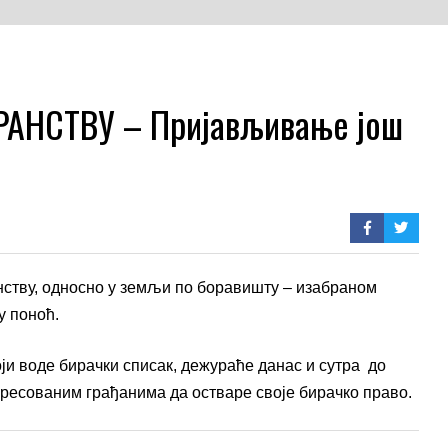
АНСТВУ – Пријављивање још
нству, односно у земљи по боравишту – изабраном
у поноћ.
ји воде бирачки списак, дежураће данас и сутра до
ересованим грађанима да остваре своје бирачко право.