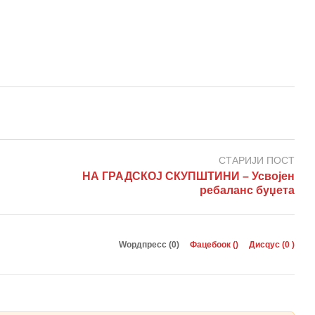
СТАРИЈИ ПОСТ
НА ГРАДСКОЈ СКУПШТИНИ – Усвојен
ребаланс буџета
Wордпресс (0)
Фацебоок (
)
Дисqус (
0
)