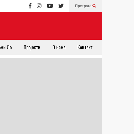
Претрага
рми Ло
Пројекти
О нама
Контакт