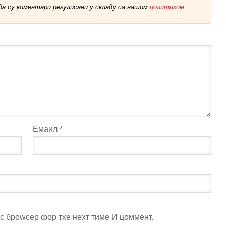
а су коментари регулисани у складу са нашом
политиком
Емаил
*
ис броwсер фор тхе неxт тиме И цоммент.