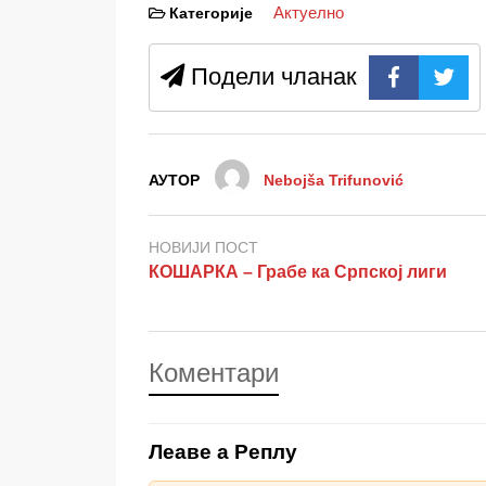
Актуелно
Категорије
Подели чланак
АУТОР
Nebojša Trifunović
НОВИЈИ ПОСТ
КОШАРКА – Грабе ка Српској лиги
Коментари
Леаве а Реплy