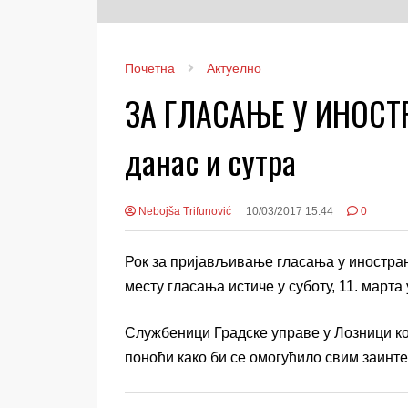
Почетна
Актуелно
ЗА ГЛАСАЊЕ У ИНОСТР
данас и сутра
Nebojša Trifunović
10/03/2017 15:44
0
Рок за пријављивање гласања у иностра
месту гласања истиче у суботу, 11. марта 
Службеници Градске управе у Лозници ко
поноћи како би се омогућило свим заинт