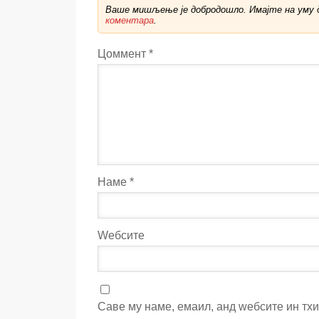
Ваше мишљење је добродошло. Имајте на уму д
коментара
.
Цоммент
*
Наме
*
Wебсите
Саве мy наме, емаил, анд wебсите ин тх