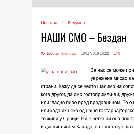
Почетна
Колумна
НАШИ СМО – Бездан
Nebojša Trifunović
18/11/2016 14:22
0
За нас се може прим
уврежена мисао да 
страни. Кажу да се често шалимо на сопс
кога другог, да смо гостопримљиви, друж
или ‘ладно пиво пред продавницом. То о 
или када их неко од наше гастарбајтерске
то живи у Србији. Није ретка ни она пош
и дисциплином Запада, па констатује да