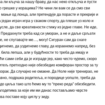
ма ли кључа за нашу браву, да нас неко откључа и пусти
мо грешке у корацима? Не чини ли вам се да смо сви
о мањи од лонца, али претендује да порасте и прекрије и
један играч игра у сваком спорту, да плеше уз коло и
усле, да све креативности стижу из једне главе. Не иде,
. Предахнути треба кад си уморан, а не и даље срљати
ме, не спутавајте ме…, могу! Сигуран сам да снаге
дигнемо, да уздигнемо главу, да коракнемо напред, без
била лепша, али у будућности то треба да имају и
 сами себи да је изграде јер, како често чујемо, скоро
дитељ претходно није обезбедио комфоран простор за ту
орак. Да случајно не омакне. Да Ноле није тренирао, не
равно, подршка родитеља, и породице уопште, треба да
и до циља тако што ћемо му то “преко реда” обезбедити.
агодетима за које им ми данас постављамо чврсте
а поставе коју циглу у зиду.