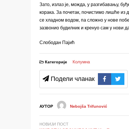
Зато, излаз је, можда, у разгибавању, б
корака. За почетак, почистимо лишће из 
се хладном водом, па сложно у нове побе
зазвонио будилник и кренуо сам у нови д
Слободан Пајић
Колумна
Категорије
Подели чланак
АУТОР
Nebojša Trifunović
НОВИЈИ ПОСТ