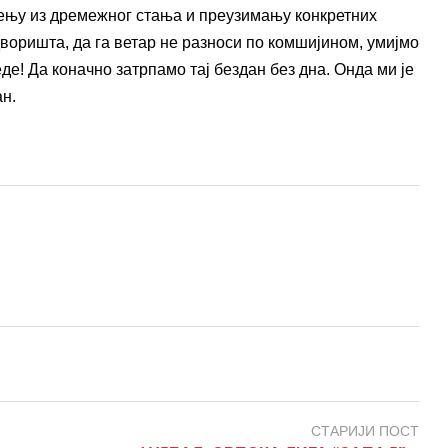
уђењу из дремежног стања и преузимању конкретних
дворишта, да га ветар не разноси по комшијином, умијмо
де! Да коначно затрпамо тај бездан без дна. Онда ми је
ан.
СТАРИЈИ ПОСТ