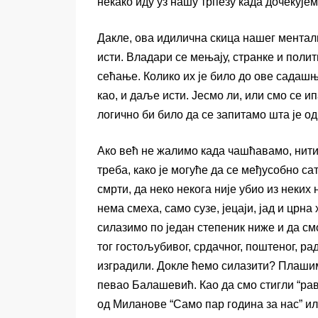
некако иду уз нашу трпезу када дочекујем
Дакле, ова идилична скица нашег менталит
исти. Владари се мењају, странке и полит
сећање. Колико их је било до ове садашњ
као, и даље исти. Јесмо ли, или смо се и
логично би било да се запитамо шта је од
Ако већ не жалимо када чашћавамо, нит
треба, како је могуће да се међусобно с
смрти, да неко некога није убио из неких
нема смеха, само сузе, јецаји, јад и црна
силазимо по један степеник ниже и да см
тог гостољубивог, срдачног, поштеног, ра
изградили. Докле ћемо силазити? Плашим 
певао Балашевић. Као да смо стигли “равн
од Миланове “Само пар година за нас” ил