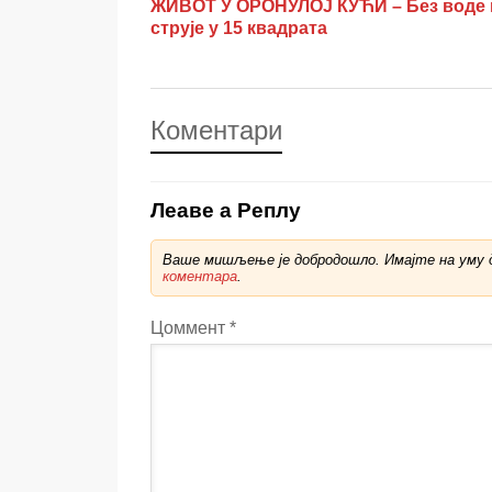
ЖИВОТ У ОРОНУЛОЈ КУЋИ – Без воде 
струје у 15 квадрата
Коментари
Леаве а Реплy
Ваше мишљење је добродошло. Имајте на уму д
коментара
.
Цоммент
*