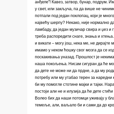
анђеле”! Кавез, затвор, бунар, подрум. И
у свет, или закључа, па да више не чини
потпали под један поклопац, који је мног
највећу шерпу? Некако, није нормално да 
ламбаду, да један музичар свира и џез и г
треба распоредити снаге, знања и хтења
и викати – могу још, нека ме, не дирајте 
имамо у неком ћошку свог мозга да се из
поскакивања уназад. Прошлост је некима 
наша покољења. Нисам сигуран да ће моћи
да дете не може ни да прдне, а да му ро
потребу или му утабао терен за наредни к
би му помогле стотине мајки и тајки. На
постоји али не и илузија да ће дете стић
Волео бих да наши потомци уживају у бл
темеље, али, ваљало би и сами да до кров