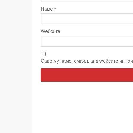
Наме
*
Wебсите
Саве мy наме, емаил, анд wебсите ин тх