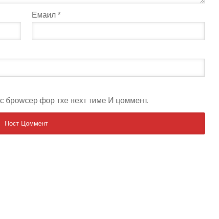
Емаил
*
ис броwсер фор тхе неxт тиме И цоммент.