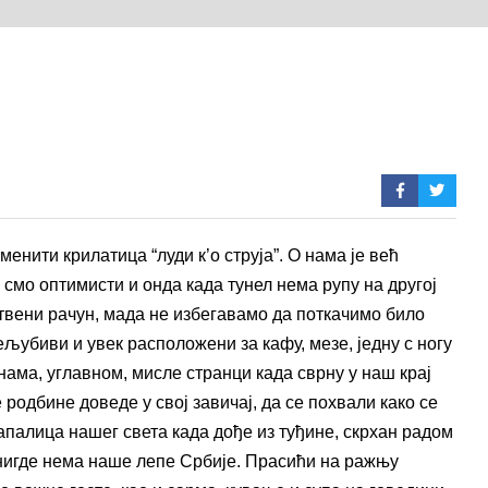
енити крилатица “луди к’о струја”. О нама је већ
смо оптимисти и онда када тунел нема рупу на другој
твени рачун, мада не избегавамо да поткачимо било
ељубиви и увек расположени за кафу, мезе, једну с ногу
нама, углавном, мисле странци када сврну у наш крај
 родбине доведе у свој завичај, да се похвали како се
тапалица нашег света када дође из туђине, скрхан радом
 нигде нема наше лепе Србије. Прасићи на ражњу