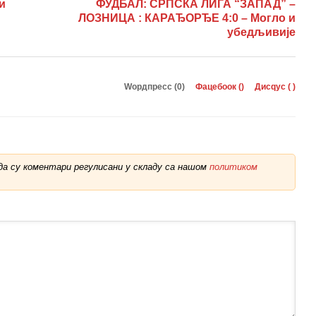
и
ФУДБАЛ: СРПСКА ЛИГА “ЗАПАД” –
ЛОЗНИЦА : КАРАЂОРЂЕ 4:0 – Могло и
убедљивије
Wордпресс (0)
Фацебоок (
)
Дисqус (
)
а су коментари регулисани у складу са нашом
политиком