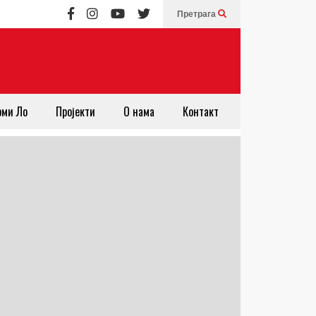
Претрага
рми Ло
Пројекти
О нама
Контакт