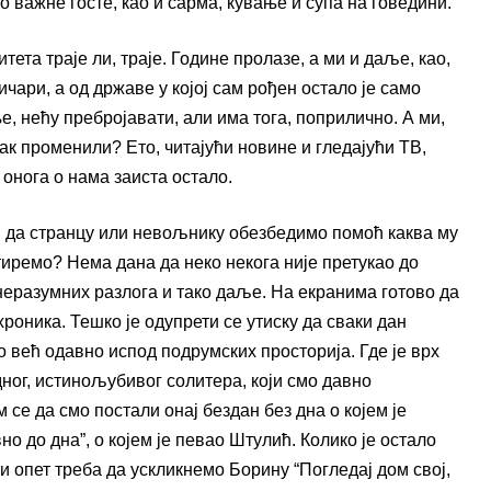
о важне госте, као и сарма, кување и супа на говедини.
ета траје ли, траје. Године пролазе, а ми и даље, као,
ичари, а од државе у којој сам рођен остало је само
е, нећу пребројавати, али има тога, поприлично. А ми,
пак променили? Ето, читајући новине и гледајући ТВ,
 онога о нама заиста остало.
и да странцу или невољнику обезбедимо помоћ каква му
атиремо? Нема дана да неко некога није претукао до
 неразумних разлога и тако даље. На екранима готово да
 хроника. Тешко је одупрети се утиску да сваки дан
о већ одавно испод подрумских просторија. Где је врх
дног, истинољубивог солитера, који смо давно
се да смо постали онај бездан без дна о којем је
о до дна”, о којем је певао Штулић. Колико је остало
и опет треба да ускликнемо Борину “Погледај дом свој,