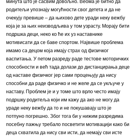
минута што је сасвим довољно. Веома је битно да
родитељи упознају могућности свог детета и да не
очекују превише – да њихово дете уради неку вежбу
која је за њих неизводљива у том узрасту. Морају бити
подршка деци, неко ко ће их уз наставнике
мотивисати да се баве спортом. Највише проблема
имамо са децом која имају страх од физичког
васпитања. У петом разреду раде тестове моторичких
способности и већ тада долази до дистанцирања деце
од наставе физичког јер сами процењују да нису
способни да раде физичко и не желе да се укључе у
наставу. Проблем је и у томе што врло често имају
подршку родитеља који им кажу да ако не могу да
ураде неку вежбу да то и не покушавају што је
потпуно погрешно. Због тога би у нижим разредима
посебну пажњу требало посветити мотивацији како би
деца схватила да нису сви исти, да немају сви исте