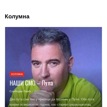
Колумна
КОЛУМНА
НАШИ СМО – Пула
Слободан Пајић
- 25/07/2026
Два пута сам био у прилици да боравим у Пули. Оба пута
крајем осамдесетих година, као старији средњошколац,