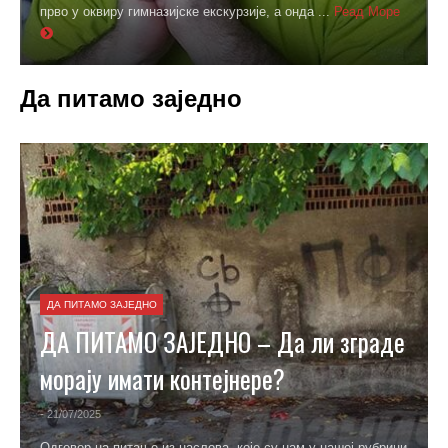
прво у оквиру гимназијске екскурзије, а онда ...
Реад Море
Да питамо заједно
ДА ПИТАМО ЗАЈЕДНО
ДА ПИТАМО ЗАЈЕДНО – Да ли зграде
морају имати контејнере?
- 21/07/2025
Одговор на питање из наслова, које су нам у нашој рубрици