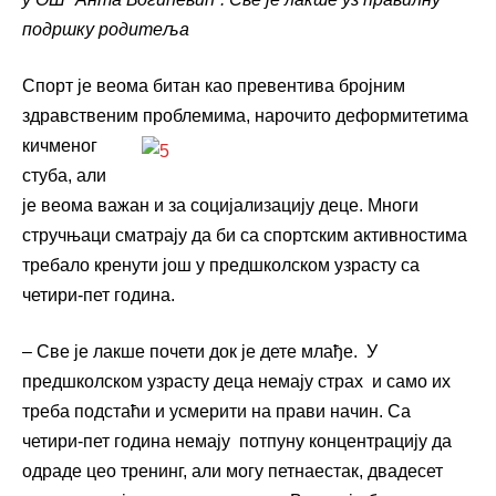
подршку родитеља
Спорт је веома битан као превентива бројним
здравственим проблемима, нарочито деформитетима
кичменог
стуба, али
је веома важан и за социјализацију деце. Многи
стручњаци сматрају да би са спортским активностима
требало кренути још у предшколском узрасту са
четири-пет година.
– Све је лакше почети док је дете млађе. У
предшколском узрасту деца немају страх и само их
треба подстаћи и усмерити на прави начин. Са
четири-пет година немају потпуну концентрацију да
одраде цео тренинг, али могу петнаестак, двадесет