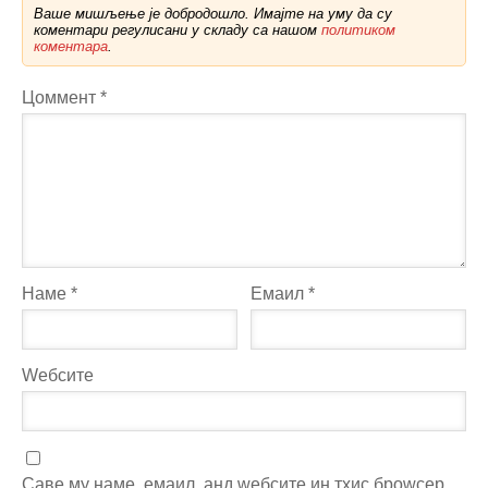
Ваше мишљење је добродошло. Имајте на уму да су
коментари регулисани у складу са нашом
политиком
коментара
.
Цоммент
*
Наме
*
Емаил
*
Wебсите
Саве мy наме, емаил, анд wебсите ин тхис броwсер