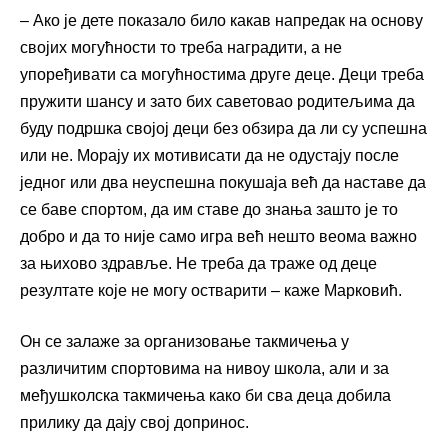
– Ако је дете показало било какав напредак на основу
својих могућности то треба наградити, а не
упоређивати са могућностима друге деце. Деци треба
пружити шансу и зато бих саветовао родитељима да
буду подршка својој деци без обзира да ли су успешна
или не. Морају их мотивисати да не одустају после
једног или два неуспешна покушаја већ да наставе да
се баве спортом, да им ставе до знања зашто је то
добро и да то није само игра већ нешто веома важно
за њихово здравље. Не треба да траже од деце
резултате које не могу остварити – каже Марковић.
Он се залаже за организовање такмичења у
различитим спортовима на нивоу школа, али и за
међушколска такмичења како би сва деца добила
прилику да дају свој допринос.