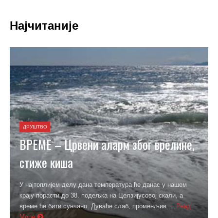
Најчитаније
ДРУШТВО
ВРЕМЕ – Црвени аларм због врелине,
стиже киша
У најтоплијем делу дана температура ће данас у нашем
крају порасти до 38. подељка на Целзијусовој скали, а
време ће бити сунчано. Дуваће слаб, променљив ...
Реад
Море