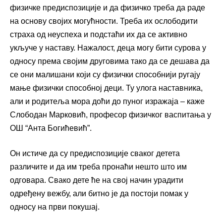
физичке предиспозиције и да физичко треба да раде
на основу својих могућности. Треба их ослободити
страха од неуспеха и подстаћи их да се активно
укључе у наставу. Нажалост, деца могу бити сурова у
односу према својим друговима тако да се дешава да
се они малишани који су физички способнији ругају
мање физички способној деци. Ту улога наставника,
али и родитеља мора доћи до пуног изражаја – каже
Слободан Марковић, професор физичког васпитања у
ОШ “Анта Богићевић”.
Он истиче да су предиспозиције сваког детета
различите и да им треба пронаћи нешто што им
одговара. Свако дете ће на свој начин урадити
одређену вежбу, али битно је да постоји помак у
односу на први покушај.