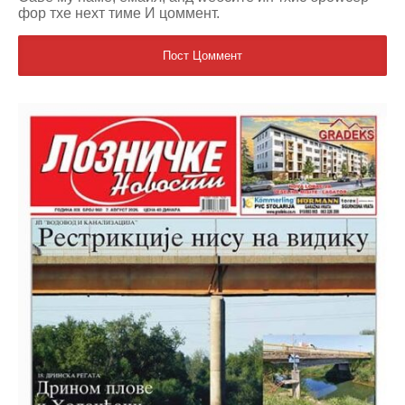
фор тхе неxт тиме И цоммент.