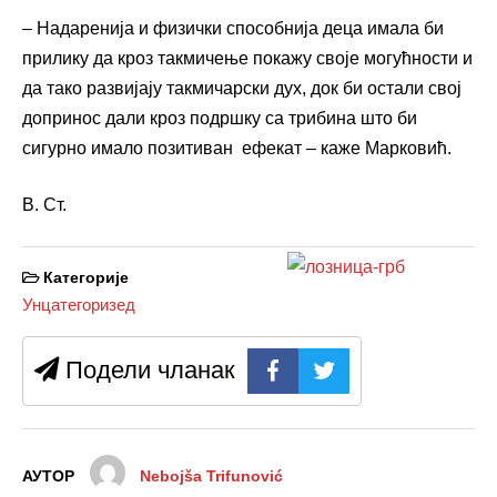
– Надаренија и физички способнија деца имала би
прилику да кроз такмичење покажу своје могућности и
да тако развијају такмичарски дух, док би остали свој
допринос дали кроз подршку са трибина што би
сигурно имало позитиван ефекат – каже Марковић.
В. Ст.
Категорије
Унцатегоризед
Подели чланак
АУТОР
Nebojša Trifunović