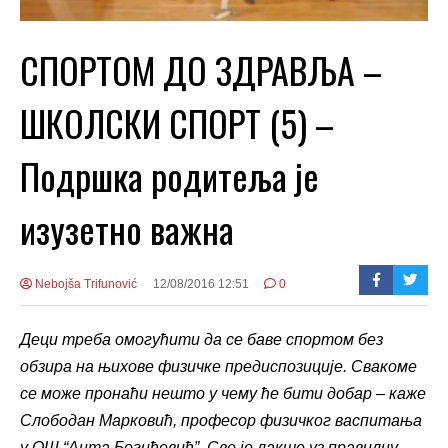
СПОРТОМ ДО ЗДРАВЉА –
ШКОЛСКИ СПОРТ (5) –
Подршка родитеља је
изузетно важна
Nebojša Trifunović
12/08/2016 12:51
0
Деци треба омогућити да се баве спортом без
обзира на њихове физичке предиспозиције. Свакоме
се може пронаћи нешто у чему ће бити добар – каже
Слободан Марковић, професор физичког васпитања
у ОШ “Анта Богићевић”. Све је лакше уз правилну