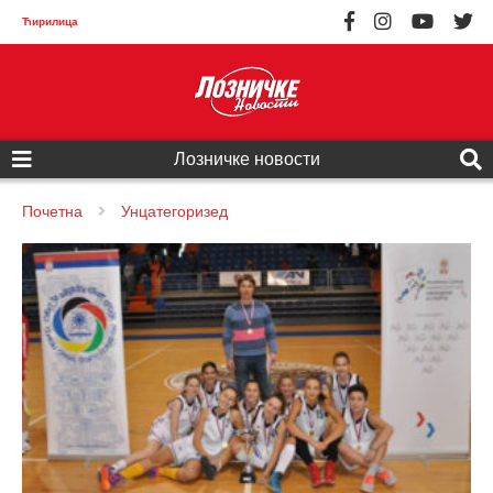
Ћирилица
Лозничке новости
Почетна
Унцатегоризед