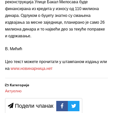
реконструкција Улице Бакал Милосава буде
финансирана из кредита у износу од 110 милиона
динара. Одлуком о буџету знатно су смањена
издвајања за месне заједнице, планирано је само 26
милиона динара и то највећи део за текуће поправке
и одржавање.
В. Мићић
Цео текст можете прочитати у штампаном издању или
на
www.новинарница.нет
Категорије
Актуелно
Подели чланак