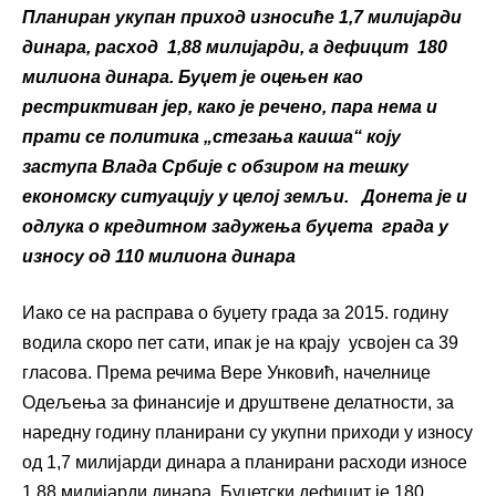
Планиран укупан приход износиће 1,7 милијарди
динара, расход 1,88 милијарди, а дефицит 180
милиона динара. Буџет је оцењен као
рестриктиван јер, како је речено, пара нема и
прати се политика „стезања каиша“ коју
заступа Влада Србије с обзиром на тешку
економску ситуацију у целој земљи. Донета је и
одлука о кредитном задужења буџета града у
износу од 110 милиона динара
Иако се на расправа о буџету града за 2015. годину
водила скоро пет сати, ипак је на крају усвојен са 39
гласова. Према речима Вере Унковић, начелнице
Одељења за финансије и друштвене делатности, за
наредну годину планирани су укупни приходи у износу
од 1,7 милијарди динара а планирани расходи износе
1,88 милијарди динара. Буџетски дефицит је 180