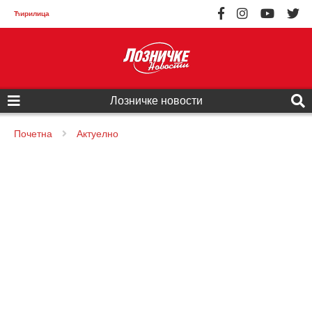
Ћирилица
Лозничке новости
Почетна
Актуелно