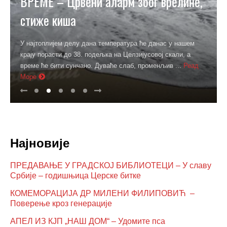
ВРЕМЕ – Црвени аларм због врелине,
стиже киша
У најтоплијем делу дана температура ће данас у нашем
крају порасти до 38. подељка на Целзијусовој скали, а
време ће бити сунчано. Дуваће слаб, променљив ...
Реад
Море
Најновије
ПРЕДАВАЊЕ У ГРАДСКОЈ БИБЛИОТЕЦИ – У славу
Србије – годишњица Церске битке
КОМЕМОРАЦИЈА ДР МИЛЕНИ ФИЛИПОВИЋ –
Поверење кроз генерације
АПЕЛ ИЗ КЈП „НАШ ДОМ“ – Удомите пса