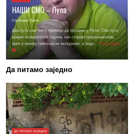
НАШИ СМО – Пула
Слободан Пајић
- 25/07/2026
Два пута сам био у прилици да боравим у Пули. Оба пута
крајем осамдесетих година, као старији средњошколац,
прво у оквиру гимназијске екскурзије, а онда ...
Реад Море
Да питамо заједно
ДА ПИТАМО ЗАЈЕДНО