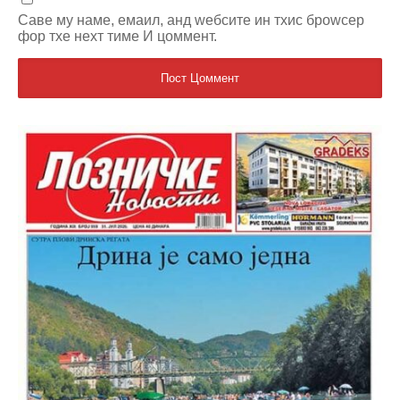
Саве мy наме, емаил, анд wебсите ин тхис броwсер
фор тхе неxт тиме И цоммент.