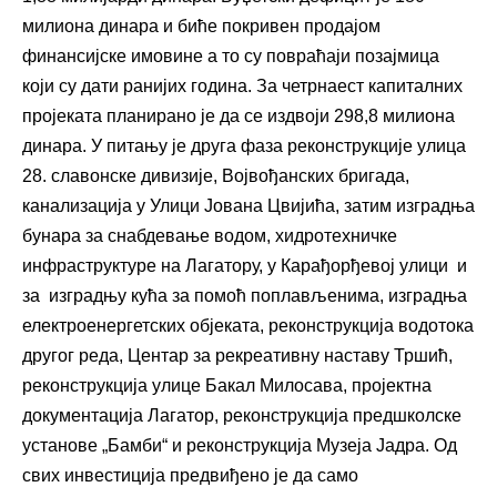
милиона динара и биће покривен продајом
финансијске имовине а то су повраћаји позајмица
који су дати ранијих година. За четрнаест капиталних
пројеката планирано је да се издвоји 298,8 милиона
динара. У питању је друга фаза реконструкције улица
28. славонске дивизије, Војвођанских бригада,
канализација у Улици Јована Цвијића, затим изградња
бунара за снабдевање водом, хидротехничке
инфраструктуре на Лагатору, у Карађорђевој улици и
за изградњу кућа за помоћ поплављенима, изградња
електроенергетских објеката, реконструкција водотока
другог реда, Центар за рекреативну наставу Тршић,
реконструкција улице Бакал Милосава, пројектна
документација Лагатор, реконструкција предшколске
установе „Бамби“ и реконструкција Музеја Јадра. Од
свих инвестиција предвиђено је да само