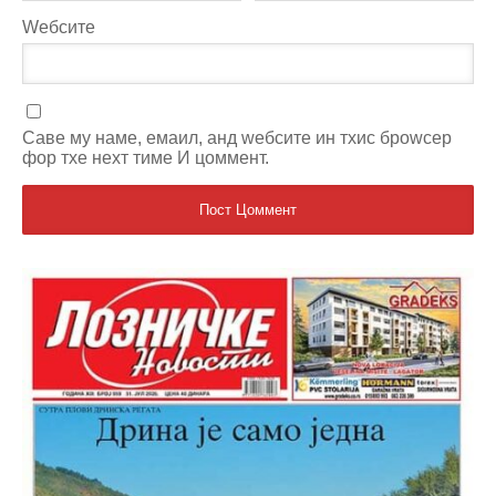
Wебсите
Саве мy наме, емаил, анд wебсите ин тхис броwсер
фор тхе неxт тиме И цоммент.