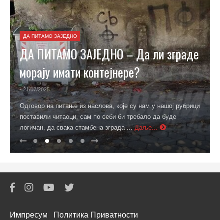
ДА ПИТАМО ЗАЈЕДНО
ДА ПИТАМО ЗАЈЕДНО – Да ли зграде
морају имати контејнере?
- 21/07/2025
Одговор на питање из наслова, које су нам у нашој рубрици
поставили читаоци, сам по себи би требало да буде
логичан, да свака стамбена зграда ...
Даље...
Импресум
Политика Приватности