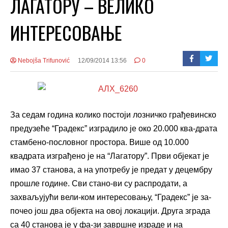
ЛАГАТОРУ – ВЕЛИКО
ИНТЕРЕСОВАЊЕ
Nebojša Trifunović
12/09/2014 13:56
0
За седам година колико постоји лозничко грађевинско
предузеће “Градекс” изградило је око 20.000 ква-драта
стамбено-пословног простора. Више од 10.000
квадрата изграђено је на “Лагатору”. Први објекат је
имао 37 станова, а на употребу је предат у децембру
прошле године. Сви стано-ви су распродати, а
захваљујући вели-ком интересовању, “Градекс” је за-
почео још два објекта на овој локацији. Друга зграда
са 40 станова је у фа-зи завршне израде и на