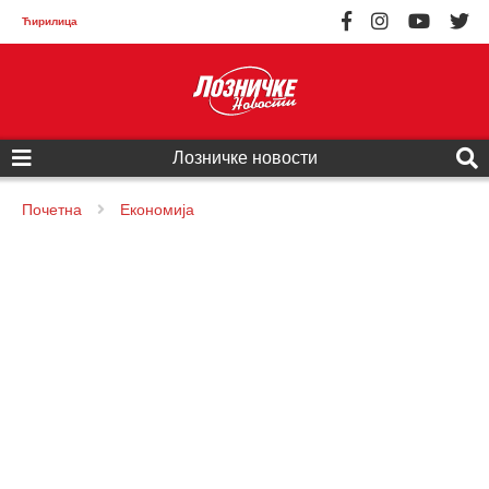
Ћирилица
Лозничке новости
Почетна
Економија