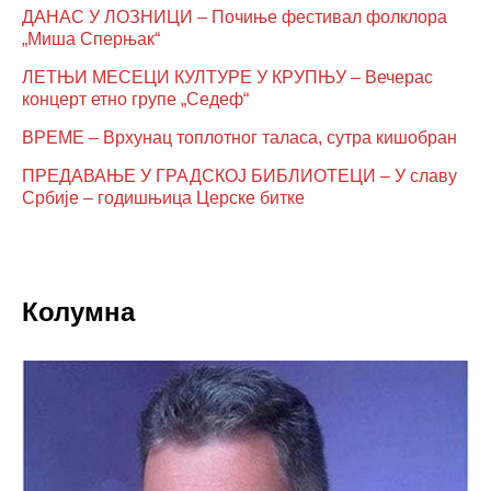
ДАНАС У ЛОЗНИЦИ – Почиње фестивал фолклора
„Миша Сперњак“
ЛЕТЊИ МЕСЕЦИ КУЛТУРЕ У КРУПЊУ – Вечерас
концерт етно групе „Седеф“
ВРЕМЕ – Врхунац топлотног таласа, сутра кишобран
ПРЕДАВАЊЕ У ГРАДСКОЈ БИБЛИОТЕЦИ – У славу
Србије – годишњица Церске битке
Колумна