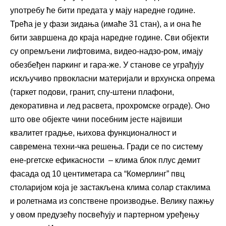
употребу ће бити предата у мају наредне године.
Трећа је у фази зидања (имаће 31 стан), а и она ће
бити завршена до краја наредне године. Сви објекти
су опремљени лифтовима, видео-надзо-ром, имају
обезбеђен паркинг и гара-же. У станове се уграђују
искључиво првокласни материјали и врхунска опрема
(таркет подови, гранит, спу-штени плафони,
декоративна и лед расвета, прохромске ограде). Оно
што ове објекте чини посебним јесте највиши
квалитет градње, њихова функционалност и
савремена техни-чка решења. Гради се по систему
ене-ргетске ефикасности
– клима блок плус демит
фасада од 10 центиметара са “Комерлинг” пвц
столаријом која је застакљена клима солар стаклима
и ролетнама из сопствене производње. Велику пажњу
у овом предузећу посвећују и партерном уређењу