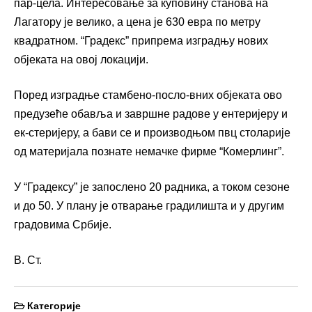
пар-цела. Интересовање за куповину станова на
Лагатору је велико, а цена је 630 евра по метру
квадратном. “Градекс” припрема изградњу нових
објеката на овој локацији.
Поред изградње стамбено-посло-вних објеката ово
предузеће обавља и завршне радове у ентеријеру и
ек-стеријеру, а бави се и производњом пвц столарије
од материјала познате немачке фирме “Комерлинг”.
У “Градексу” је запослено 20 радника, а током сезоне
и до 50. У плану је отварање градилишта и у другим
градовима Србије.
В. Ст.
Категорије