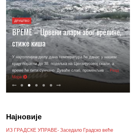
ДРУШТВО
ВРЕМЕ – Црвени аларм због врелине,
стиже киша
У најтоплијем делу дана температура ће данас у нашем
крају порасти до 38. подељка на Целзијусовој скали, а
време ће бити сунчано. Дуваће слаб, променљив ...
Реад
Море
Најновије
ИЗ ГРАДСКЕ УПРАВЕ- Заседало Градско веће