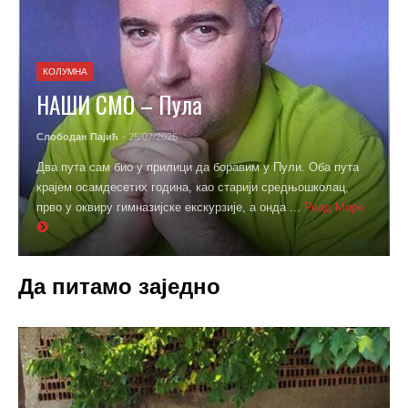
КОЛУМНА
НАШИ СМО – Пула
Слободан Пајић
- 25/07/2026
Два пута сам био у прилици да боравим у Пули. Оба пута
крајем осамдесетих година, као старији средњошколац,
прво у оквиру гимназијске екскурзије, а онда ...
Реад Море
Да питамо заједно