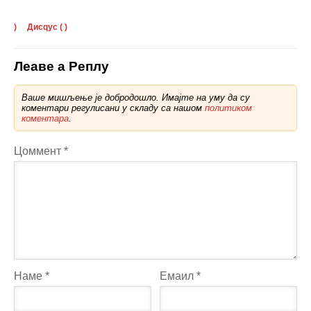
)
Дисqус (
)
Леаве а Реплy
Ваше мишљење је добродошло. Имајте на уму да су
коментари регулисани у складу са нашом
политиком
коментара
.
Цоммент
*
Наме
*
Емаил
*